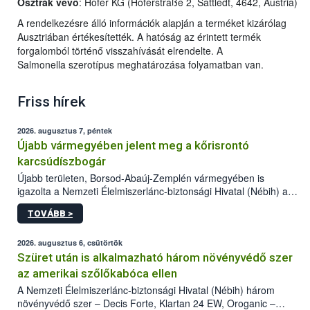
Osztrák vevő
: Hofer KG (Hoferstraße 2, Sattledt, 4642, Austria)
A rendelkezésre álló információk alapján a terméket kizárólag
Ausztriában értékesítették. A hatóság az érintett termék
forgalomból történő visszahívását elrendelte. A
Salmonella szerotípus meghatározása folyamatban van.
Friss hírek
2026. augusztus 7, péntek
Újabb vármegyében jelent meg a kőrisrontó
karcsúdíszbogár
Újabb területen, Borsod-Abaúj-Zemplén vármegyében is
igazolta a Nemzeti Élelmiszerlánc-biztonsági Hivatal (Nébih) a
kőrisrontó karcsúdíszbogár (Agrilus planipennis) jelenlétét. A
TOVÁBB >
kártevőt nem csak színcsapdában találták meg, de már fertőzött
fában is azonosították. A növényvédelmi szakemberek folytatják
az intenzív felderítést, emellett az intézkedéseket a szlovák
2026. augusztus 6, csütörtök
hatósággal is összehangolják a terjedés megállítása érdekében.
Szüret után is alkalmazható három növényvédő szer
az amerikai szőlőkabóca ellen
A Nemzeti Élelmiszerlánc-biztonsági Hivatal (Nébih) három
növényvédő szer – Decis Forte, Klartan 24 EW, Oroganic –