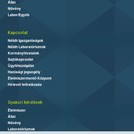
Állat
Növény
Labor/Egyéb
Kapcsolat
Nébih Igazgatóságok
Nébih Laboratóriumok
Kormányhivatalok
Sajtókapcsolat
Ügyfélszolgálat
Hatósági jogsegély
Élelmiszermentő Központ
Hírlevél feliratkozás
Gyakori kérdések
Élelmiszer
Állat
Növény
Laboratóriumok