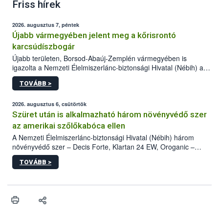
Friss hírek
2026. augusztus 7, péntek
Újabb vármegyében jelent meg a kőrisrontó
karcsúdíszbogár
Újabb területen, Borsod-Abaúj-Zemplén vármegyében is
igazolta a Nemzeti Élelmiszerlánc-biztonsági Hivatal (Nébih) a
kőrisrontó karcsúdíszbogár (Agrilus planipennis) jelenlétét. A
TOVÁBB >
kártevőt nem csak színcsapdában találták meg, de már fertőzött
fában is azonosították. A növényvédelmi szakemberek folytatják
az intenzív felderítést, emellett az intézkedéseket a szlovák
2026. augusztus 6, csütörtök
hatósággal is összehangolják a terjedés megállítása érdekében.
Szüret után is alkalmazható három növényvédő szer
az amerikai szőlőkabóca ellen
A Nemzeti Élelmiszerlánc-biztonsági Hivatal (Nébih) három
növényvédő szer – Decis Forte, Klartan 24 EW, Oroganic –
engedélyokiratát módosította, így azok a szüretet követően,
TOVÁBB >
egészen a vesszőérettség (BBCH 91) stádiumáig
felhasználhatóak a szőlőben. A kiterjesztések célja, hogy a korai
érésű szőlőkben is legyen lehetőség a károsító elleni további
védekezésre. Az Oroganic készítmény kis kiszerelésben kiskerti
felhasználók számára is elérhető és ökológiai termesztésben is
engedélyezett.