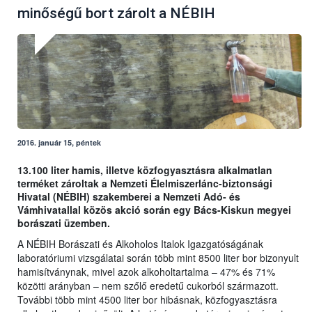
minőségű bort zárolt a NÉBIH
2016. január 15, péntek
13.100 liter hamis, illetve közfogyasztásra alkalmatlan
terméket zároltak a Nemzeti Élelmiszerlánc-biztonsági
Hivatal (NÉBIH) szakemberei a Nemzeti Adó- és
Vámhivatallal közös akció során egy Bács-Kiskun megyei
borászati üzemben.
A NÉBIH Borászati és Alkoholos Italok Igazgatóságának
laboratóriumi vizsgálatai során több mint 8500 liter bor bizonyult
hamisítványnak, mivel azok alkoholtartalma – 47% és 71%
közötti arányban – nem szőlő eredetű cukorból származott.
További több mint 4500 liter bor hibásnak, közfogyasztásra