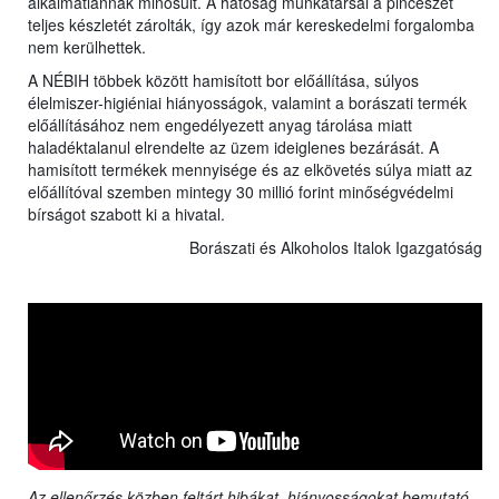
alkalmatlannak minősült. A hatóság munkatársai a pincészet
teljes készletét zárolták, így azok már kereskedelmi forgalomba
nem kerülhettek.
A NÉBIH többek között hamisított bor előállítása, súlyos
élelmiszer-higiéniai hiányosságok, valamint a borászati termék
előállításához nem engedélyezett anyag tárolása miatt
haladéktalanul elrendelte az üzem ideiglenes bezárását. A
hamisított termékek mennyisége és az elkövetés súlya miatt az
előállítóval szemben mintegy 30 millió forint minőségvédelmi
bírságot szabott ki a hivatal.
Borászati és Alkoholos Italok Igazgatóság
Az ellenőrzés közben feltárt hibákat, hiányosságokat bemutató