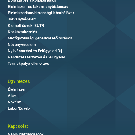
Élelmiszer- és takarmánybiztonság
Élelmiszerlánc-biztonsági laborhálózat
Járványvédelem
Kiemelt ügyek, EUTR
Kockázatkezelés
Mezőgazdasági genetikai erőforrások
Növényvédelem
Nyilvántartási és Felügyeleti Díj
Rendszerszervezés és felügyelet
Termékpálya-ellenőrzés
Ügyintézés
Élelmiszer
Állat
Növény
Labor/Egyéb
Kapcsolat
Nébih Igazgatóságok