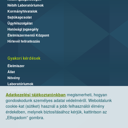
Nébih Laboratóriumok
Kormányhivatalok
Sajtókapcsolat
Ügyfélszolgálat
Hatósági jogsegély
Élelmiszermentő Központ
Hírlevél feliratkozás
Gyakori kérdések
Élelmiszer
Állat
Növény
Laboratóriumok
Labor/Egyéb
Adatkezelési tájékoztatónkban
megismerheti, hogyan
gondoskodunk személyes adatai védelméről. Weboldalunk
cookie-kat (sütiket) használ a jobb felhasználói élmény
érdekében, melynek biztosításához kérjük, kattintson az
„Elfogadom” gombra.