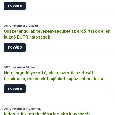
TOVÁBB
2017. november 21., kedd
Összehangolják tevékenységüket az erdőirtások ellen
küzdő EUTR hatóságok
TOVÁBB
2017. november 20., hétfő
Nem engedélyezett új élelmiszer-összetevőt
tartalmazó, edzés előtt ajánlott kapszulát árultak a
magyar webáruházakban
TOVÁBB
2017. november 17., péntek
Kiderült, kik lettek idén a legjobb kutyabarát