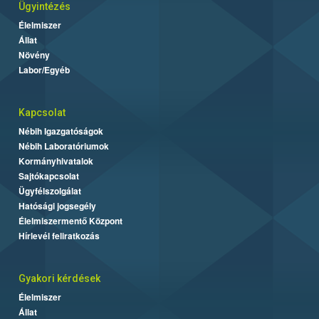
Ügyintézés
Élelmiszer
Állat
Növény
Labor/Egyéb
Kapcsolat
Nébih Igazgatóságok
Nébih Laboratóriumok
Kormányhivatalok
Sajtókapcsolat
Ügyfélszolgálat
Hatósági jogsegély
Élelmiszermentő Központ
Hírlevél feliratkozás
Gyakori kérdések
Élelmiszer
Állat