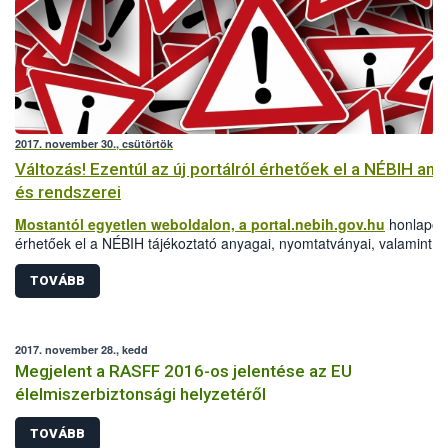
2017. november 30., csütörtök
Változás! Ezentúl az új portálról érhetőek el a NÉBIH any
és rendszerei
Mostantól egyetlen weboldalon, a
portal.nebih.gov.hu
honlapon
érhetőek el a NÉBIH tájékoztató anyagai, nyomtatványai, valamint
szakrendeszerei is.
TOVÁBB
2017. november 28., kedd
Megjelent a RASFF 2016-os jelentése az EU
élelmiszerbiztonsági helyzetéről
TOVÁBB