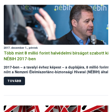
2017. december 1., péntek
Több mint 8 millió forint halvédelmi bírságot szabott ki a
NÉBIH 2017-ben
2017-ben – a tavalyi évhez képest – a duplájára, 8 millió forintra
nőtt a Nemzeti Élelmiszerlánc-biztonsági Hivatal (NÉBIH) által,
jogszerűtlen horgászat és halászat miatt kiszabott halvédelmi
bírságok összege. A hatósági pénzbüntetés arányosan emelke
TOVÁBB
az Állami Halőri Szolgálat működéséhez köthető tettenérések é
feljelentések számával – mondta Zsigmond Richárd, a NÉBIH
Földművelésügyi Igazgatóságának vezetője a december 1-jén,
Budapesten tartott sajtótájékoztatón.