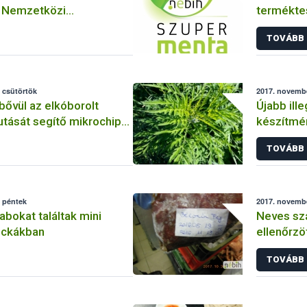
a Nemzetközi
termékte
 Ügynökség és a NÉBIH
TOVÁBB
 csütörtök
2017. novembe
ővül az elkóborolt
Újabb ille
utását segítő mikrochip-
készítmén
ózat
TOVÁBB
, péntek
2017. novembe
bokat találtak mini
Neves sz
ockákban
ellenőrzö
TOVÁBB