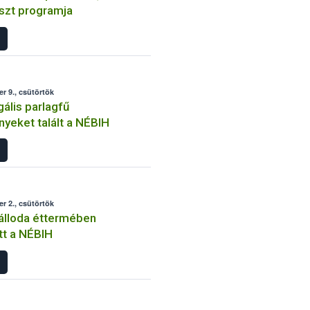
szt programja
r 9., csütörtök
gális parlagfű
yeket talált a NÉBIH
r 2., csütörtök
álloda éttermében
tt a NÉBIH