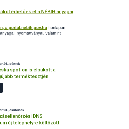
tálról érhetőek el a NÉBIH anyagai
n, a
portal.nebih.gov.hu
honlapon
 anyagai, nyomtatványai, valamint
r 24., péntek
ka spot-on is elbukott a
gújabb terméktesztjén
r 23., csütörtök
zásellenőrzési DNS
ium új telephelyre költözött