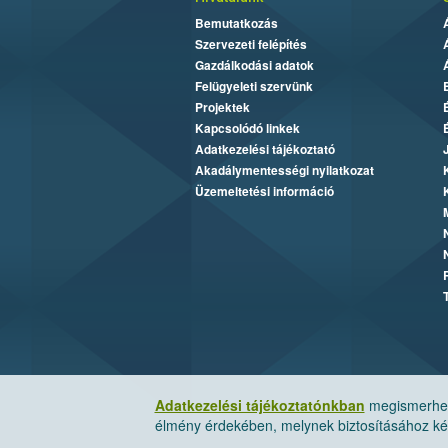
Bemutatkozás
Szervezeti felépítés
Gazdálkodási adatok
Felügyeleti szervünk
Projektek
Kapcsolódó linkek
Adatkezelési tájékoztató
Akadálymentességi nyilatkozat
Üzemeltetési információ
Adatkezelési tájékoztatónkban
megismerheti
élmény érdekében, melynek biztosításához kér