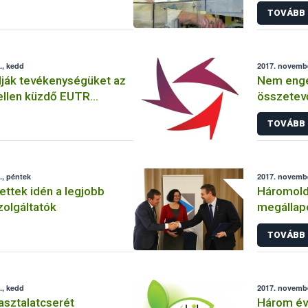
a hozott etetőcumiból
TOVÁBB
., kedd
2017. novembe
ják tevékenységüket az
Nem enged
ellen küzdő EUTR
összetevő
ajánlott 
TOVÁBB
webáruhá
., péntek
2017. novembe
 lettek idén a legjobb
Háromold
zolgáltatók
megállapo
kapcsolat
TOVÁBB
fejleszté
., kedd
2017. novembe
asztalatcserét
Három év