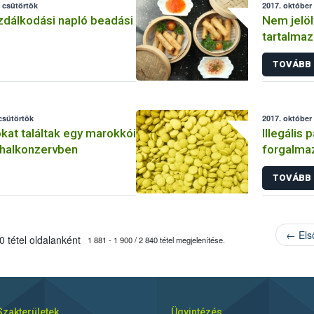
 csütörtök
2017. október 
zdálkodási napló beadási
Nem jelöl
tartalmaz
forgalom
TOVÁBB
 csütörtök
2017. október 
okat találtak egy marokkói
Illegális
halkonzervben
forgalmaz
NÉBIH
TOVÁBB
← Els
 tétel oldalanként
1 881 - 1 900 / 2 840 tétel megjelenítése.
Szakterületek
Ügyintézés