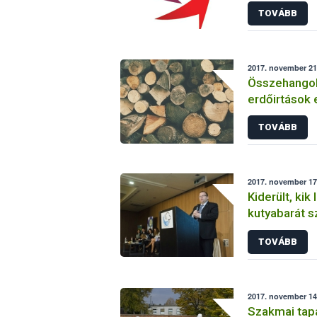
is forgalomb
TOVÁBB
2017. november 21
Összehangol
erdőirtások 
hatóságok
TOVÁBB
2017. november 17
Kiderült, kik
kutyabarát s
TOVÁBB
2017. november 14
Szakmai tap