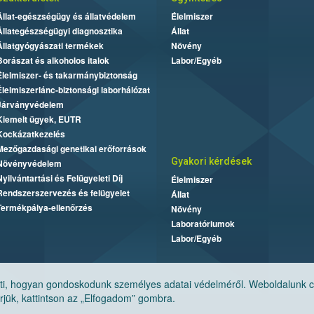
Állat-egészségügy és állatvédelem
Élelmiszer
Állategészségügyi diagnosztika
Állat
Állatgyógyászati termékek
Növény
Borászat és alkoholos italok
Labor/Egyéb
Élelmiszer- és takarmánybiztonság
Élelmiszerlánc-biztonsági laborhálózat
Járványvédelem
Kiemelt ügyek, EUTR
Kockázatkezelés
Mezőgazdasági genetikai erőforrások
Gyakori kérdések
Növényvédelem
Nyilvántartási és Felügyeleti Díj
Élelmiszer
Rendszerszervezés és felügyelet
Állat
Termékpálya-ellenőrzés
Növény
Laboratóriumok
Labor/Egyéb
, hogyan gondoskodunk személyes adatai védelméről. Weboldalunk cook
jük, kattintson az „Elfogadom” gombra.