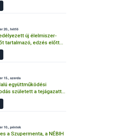
r 20., hétfő
élyezett új élelmiszer-
t tartalmazó, edzés előtt
kapszulát árultak a magyar
zakban
r 15., szerda
alú együttműködési
dás született a tejágazattal
os adatszolgáltatás
séért
r 10., péntek
es a Szupermenta, a NÉBIH