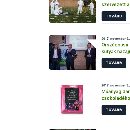
szervezett 
Atomenergia
TOVÁBB
2017. november 9.,
Országossá b
kutyák hazaj
leolvasó hál
TOVÁBB
2017. november 3.
Műanyag dara
csokoládék
TOVÁBB