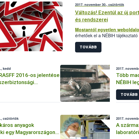
2017. november 30., csütörtök
Változás! Ezentúl az új por
és rendszerei
Mostantól egyetlen weboldalo
érhetőek el a NÉBIH tájékoztató
szakrendeszerei is.
TOVÁBB
., kedd
2017. novembe
 RASFF 2016-os jelentése
Több macs
szerbiztonsági
NÉBIH le
TOVÁBB
, csütörtök
2017. novembe
káros anyagok
A szárma
 ki egy Magyarországon
laboratór