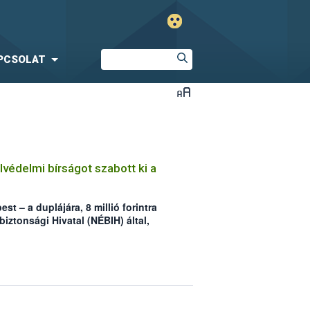
PCSOLAT
alvédelmi bírságot szabott ki a
st – a duplájára, 8 millió forintra
biztonsági Hivatal (NÉBIH) által,
ászat miatt kiszabott halvédelmi
 pénzbüntetés arányosan emelkedett
ködéséhez köthető tettenérések és
dta Zsigmond Richárd, a NÉBIH
nak vezetője a december 1-jén,
oztatón.