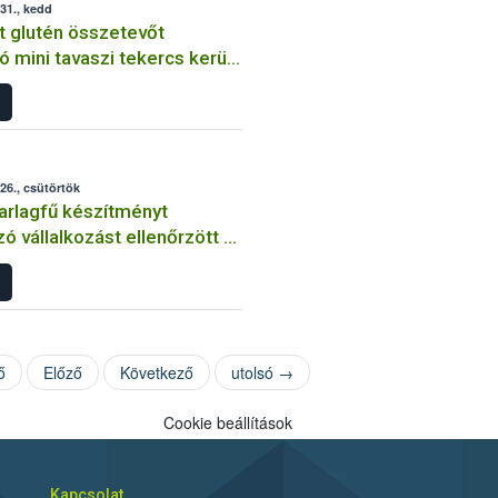
31., kedd
t glutén összetevőt
ó mini tavaszi tekercs került
ba Magyarországon
26., csütörtök
 parlagfű készítményt
ó vállalkozást ellenőrzött a
ő
Előző
Következő
utolsó →
Cookie beállítások
Kapcsolat