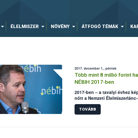
ÉLELMISZER
NÖVÉNY
ÁTFOGÓ TÉMÁK
KA
2017. december 1., péntek
Több mint 8 millió forint h
NÉBIH 2017-ben
2017-ben – a tavalyi évhez képe
nőtt a Nemzeti Élelmiszerlánc-
jogszerűtlen horgászat és hal
bírságok összege. A hatósági
TOVÁBB
az Állami Halőri Szolgálat mű
feljelentések számával – mon
Földművelésügyi Igazgatóságá
Budapesten tartott sajtótájék