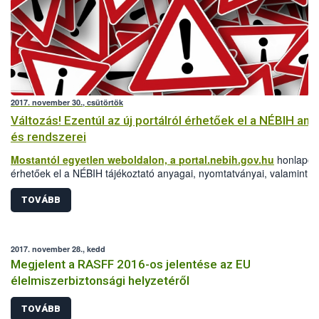
2017. november 30., csütörtök
Változás! Ezentúl az új portálról érhetőek el a NÉBIH any
és rendszerei
Mostantól egyetlen weboldalon, a
portal.nebih.gov.hu
honlapon
érhetőek el a NÉBIH tájékoztató anyagai, nyomtatványai, valamint
szakrendeszerei is.
TOVÁBB
2017. november 28., kedd
Megjelent a RASFF 2016-os jelentése az EU
élelmiszerbiztonsági helyzetéről
TOVÁBB