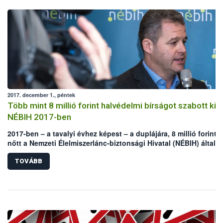
2017. december 1., péntek
Több mint 8 millió forint halvédelmi bírságot szabott ki a
NÉBIH 2017-ben
2017-ben – a tavalyi évhez képest – a duplájára, 8 millió forintra
nőtt a Nemzeti Élelmiszerlánc-biztonsági Hivatal (NÉBIH) által,
jogszerűtlen horgászat és halászat miatt kiszabott halvédelmi
bírságok összege. A hatósági pénzbüntetés arányosan emelke
TOVÁBB
az Állami Halőri Szolgálat működéséhez köthető tettenérések é
feljelentések számával – mondta Zsigmond Richárd, a NÉBIH
Földművelésügyi Igazgatóságának vezetője a december 1-jén,
Budapesten tartott sajtótájékoztatón.