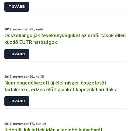
TOVÁBB
2017. november 21., kedd
Összehangolják tevékenységüket az erdőirtások ellen
küzdő EUTR hatóságok
TOVÁBB
2017. november 20., hétfő
Nem engedélyezett új élelmiszer-összetevőt
tartalmazó, edzés előtt ajánlott kapszulát árultak a
magyar webáruházakban
TOVÁBB
2017. november 17., péntek
Kiderült, kik lettek idén a legjobb kutyabarát