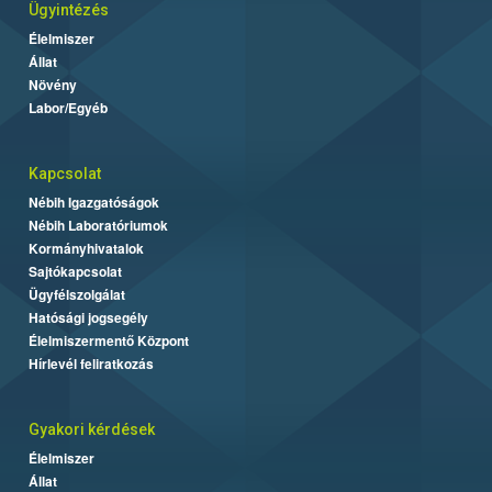
Ügyintézés
Élelmiszer
Állat
Növény
Labor/Egyéb
Kapcsolat
Nébih Igazgatóságok
Nébih Laboratóriumok
Kormányhivatalok
Sajtókapcsolat
Ügyfélszolgálat
Hatósági jogsegély
Élelmiszermentő Központ
Hírlevél feliratkozás
Gyakori kérdések
Élelmiszer
Állat