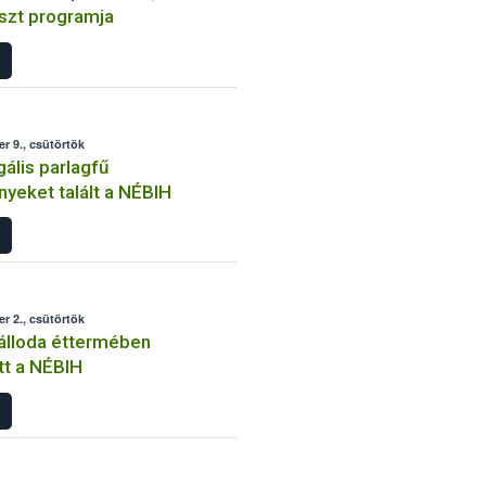
szt programja
r 9., csütörtök
gális parlagfű
yeket talált a NÉBIH
r 2., csütörtök
álloda éttermében
tt a NÉBIH