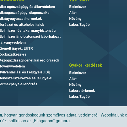
Állat-egészségügy és állatvédelem
Élelmiszer
Állategészségügyi diagnosztika
Állat
Állatgyógyászati termékek
Növény
Borászat és alkoholos italok
Labor/Egyéb
Élelmiszer- és takarmánybiztonság
Élelmiszerlánc-biztonsági laborhálózat
Járványvédelem
Kiemelt ügyek, EUTR
Kockázatkezelés
Mezőgazdasági genetikai erőforrások
Gyakori kérdések
Növényvédelem
Nyilvántartási és Felügyeleti Díj
Élelmiszer
Rendszerszervezés és felügyelet
Állat
Termékpálya-ellenőrzés
Növény
Laboratóriumok
Labor/Egyéb
, hogyan gondoskodunk személyes adatai védelméről. Weboldalunk cook
jük, kattintson az „Elfogadom” gombra.