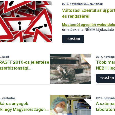
2017. november 30., csütörtök
Változás! Ezentúl az új por
és rendszerei
Mostantól egyetlen weboldalo
érhetőek el a NÉBIH tájékoztató
szakrendeszerei is.
TOVÁBB
., kedd
2017. novembe
 RASFF 2016-os jelentése
Több macs
szerbiztonsági
NÉBIH le
TOVÁBB
, csütörtök
2017. novembe
káros anyagok
A szárma
 ki egy Magyarországon
laboratór