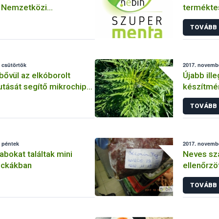
a Nemzetközi
termékte
 Ügynökség és a NÉBIH
TOVÁBB
 csütörtök
2017. novembe
ővül az elkóborolt
Újabb ille
utását segítő mikrochip-
készítmén
ózat
TOVÁBB
, péntek
2017. novembe
bokat találtak mini
Neves sz
ockákban
ellenőrzö
TOVÁBB