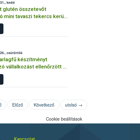
31., kedd
t glutén összetevőt
ó mini tavaszi tekercs került
ba Magyarországon
26., csütörtök
 parlagfű készítményt
ó vállalkozást ellenőrzött a
ő
Előző
Következő
utolsó →
Cookie beállítások
Kapcsolat