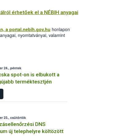
tálról érhetőek el a NÉBIH anyagai
n, a
portal.nebih.gov.hu
honlapon
 anyagai, nyomtatványai, valamint
r 24., péntek
ka spot-on is elbukott a
gújabb terméktesztjén
r 23., csütörtök
zásellenőrzési DNS
ium új telephelyre költözött