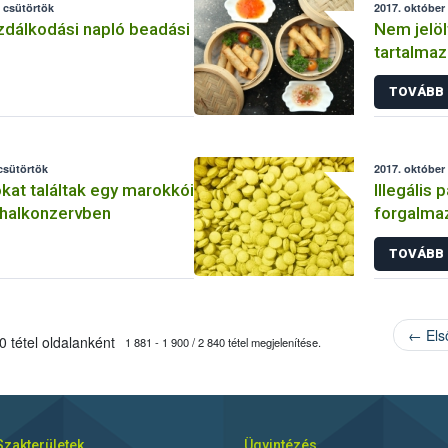
 csütörtök
2017. október 
zdálkodási napló beadási
Nem jelöl
tartalmaz
forgalom
TOVÁBB
 csütörtök
2017. október 
okat találtak egy marokkói
Illegális
halkonzervben
forgalmaz
NÉBIH
TOVÁBB
← Els
 tétel oldalanként
1 881 - 1 900 / 2 840 tétel megjelenítése.
Szakterületek
Ügyintézés