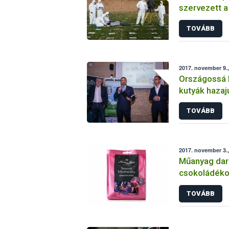
szervezett 
Atomenergia
TOVÁBB
2017. november 9.,
Országossá b
kutyák hazaj
leolvasó hál
TOVÁBB
2017. november 3.
Műanyag dara
csokoládék
TOVÁBB