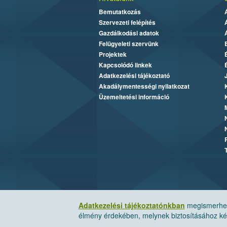
Bemutatkozás
Szervezeti felépítés
Gazdálkodási adatok
Felügyeleti szervünk
Projektek
Kapcsolódó linkek
Adatkezelési tájékoztató
Akadálymentességi nyilatkozat
Üzemeltetési információ
Adatkezelési tájékoztatónkban
megismerheti
élmény érdekében, melynek biztosításához kér