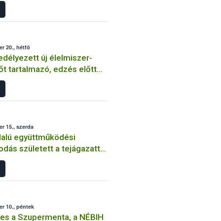
r 20., hétfő
élyezett új élelmiszer-
t tartalmazó, edzés előtt
kapszulát árultak a magyar
zakban
r 15., szerda
alú együttműködési
dás született a tejágazattal
os adatszolgáltatás
séért
r 10., péntek
es a Szupermenta, a NÉBIH