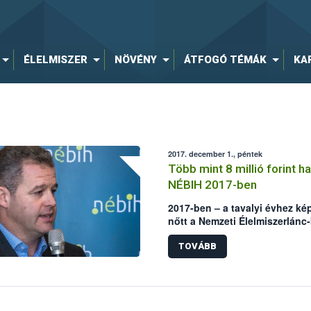
ÉLELMISZER
NÖVÉNY
ÁTFOGÓ TÉMÁK
KA
2017. december 1., péntek
Több mint 8 millió forint h
NÉBIH 2017-ben
2017-ben – a tavalyi évhez képe
nőtt a Nemzeti Élelmiszerlánc-
jogszerűtlen horgászat és hal
bírságok összege. A hatósági
TOVÁBB
az Állami Halőri Szolgálat mű
feljelentések számával – mon
Földművelésügyi Igazgatóságá
Budapesten tartott sajtótájék