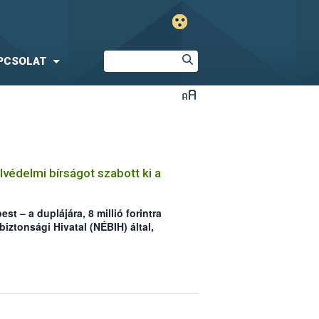
PCSOLAT
alvédelmi bírságot szabott ki a
st – a duplájára, 8 millió forintra
biztonsági Hivatal (NÉBIH) által,
ászat miatt kiszabott halvédelmi
 pénzbüntetés arányosan emelkedett
ködéséhez köthető tettenérések és
dta Zsigmond Richárd, a NÉBIH
nak vezetője a december 1-jén,
oztatón.