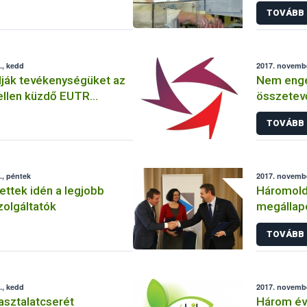
a hozott etetőcumiból
TOVÁBB
., kedd
2017. novembe
ják tevékenységüket az
Nem enged
ellen küzdő EUTR
összetevő
ajánlott 
TOVÁBB
webáruhá
., péntek
2017. novembe
 lettek idén a legjobb
Háromold
zolgáltatók
megállapo
kapcsolat
TOVÁBB
fejleszté
., kedd
2017. novembe
asztalatcserét
Három év