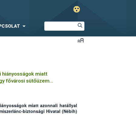
PCSOLAT
i hiányosságok miatt
egy fővárosi sütőüzem
iányosságok miatt azonnali hatállyal
miszerlánc-biztonsági Hivatal (Nébih)
és cukrászati termék előállító üzem
mberek több mint 580 kg élelmiszert
k lejárt minőségmegőrzési ideje és
e okán, valamint az egységben