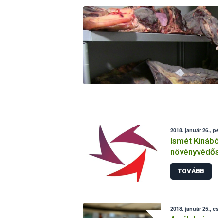
2018. január 26., p
Ismét Kínáb
növényvédő
tartalmazó, s
TOVÁBB
kerülhetett 
2018. január 25., c