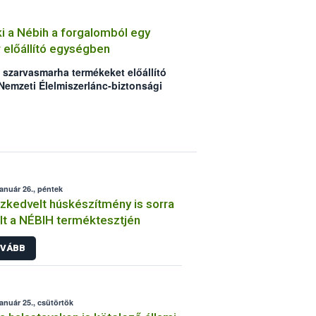
ai hiányosságok miatt. A Nébih a még
 visszahívását is elrendelte.
ki a Nébih a forgalomból egy
 előállító egységben
 szarvasmarha termékeket előállító
 Nemzeti Élelmiszerlánc-biztonsági
. 1 tonna hús forgalomba hozatalát
elte annak megsemmisítését.
január 26., péntek
zkedvelt húskészítmény is sorra
lt a NÉBIH terméktesztjén
VÁBB
január 25., csütörtök