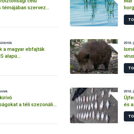
rbiztonsági célú
Már 
 témájában szervez
horg
 a Nébih
TO
sütörtök
2018. 
 a magyar ebfajták
Ismé
S alapú
víru
lenőrzése
TO
éntek
2018. 
kirívó
Újfe
ságokat a téli szezonális
és 
nc-ellenőrzés 2017-ben
TO