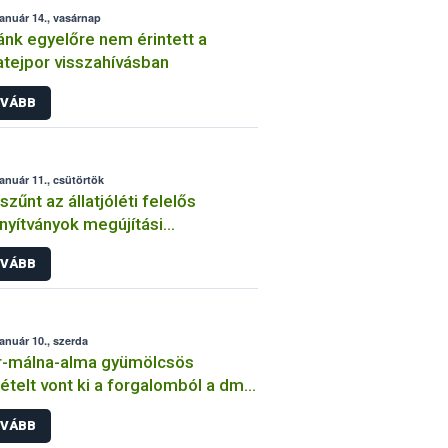
január 14., vasárnap
nk egyelőre nem érintett a
tejpor visszahívásban
VÁBB
január 11., csütörtök
zűnt az állatjóléti felelős
nyítványok megújítási
lezettsége
VÁBB
január 10., szerda
r-málna-alma gyümölcsös
ételt vont ki a forgalomból a dm
tlánc
VÁBB