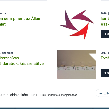
zerda
2018. 
 sem pihent az Állami
Ismé
lat
esz
form
TO
., szombat
2017. 
isszahívás –
Évz
lé darabok, készre sütve
TO
← Els
 tétel oldalanként
1 841 - 1 860 / 2 840 tétel megjelenítése.