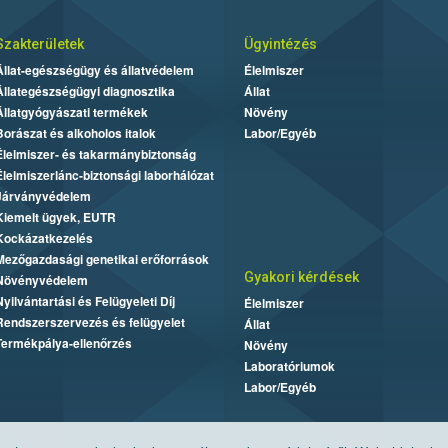
Szakterületek
Ügyintézés
Állat-egészségügy és állatvédelem
Élelmiszer
Állategészségügyi diagnosztika
Állat
Állatgyógyászati termékek
Növény
Borászat és alkoholos italok
Labor/Egyéb
Élelmiszer- és takarmánybiztonság
Élelmiszerlánc-biztonsági laborhálózat
Járványvédelem
Kiemelt ügyek, EUTR
Kockázatkezelés
Mezőgazdasági genetikai erőforrások
Gyakori kérdések
Növényvédelem
Nyilvántartási és Felügyeleti Díj
Élelmiszer
Rendszerszervezés és felügyelet
Állat
Termékpálya-ellenőrzés
Növény
Laboratóriumok
Labor/Egyéb