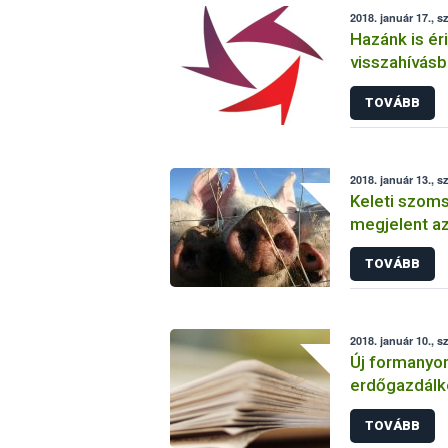
2018. január 17., s
Hazánk is éri
visszahívás
TOVÁBB
2018. január 13., 
Keleti szom
megjelent az
TOVÁBB
2018. január 10., s
Új formanyo
erdőgazdálk
szakszemél
TOVÁBB