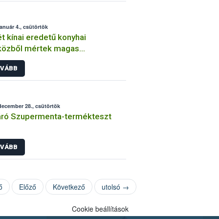
január 4., csütörtök
t kínai eredetű konyhai
közből mértek magas
aldehid-kioldódást
VÁBB
december 28., csütörtök
áró Szupermenta-termékteszt
VÁBB
ő
Előző
Következő
utolsó →
Cookie beállítások