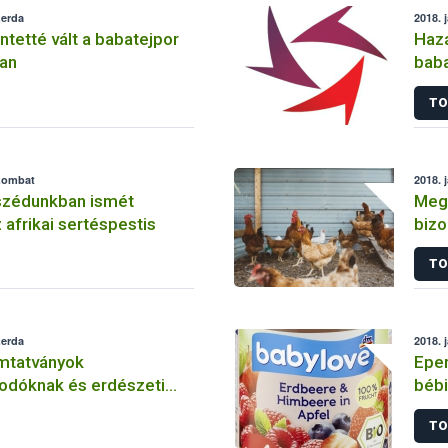
zerda
2018. 
ntetté vált a babatejpor
Hazá
ban
baba
TO
szombat
2018. 
szédunkban ismét
Megs
 afrikai sertéspestis
bizo
köte
TO
zerda
2018. 
mtatványok
Epe
odóknak és erdészeti
bébi
yzetnek
üzle
TO