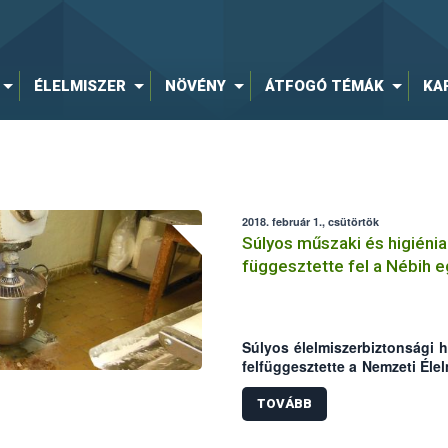
ÉLELMISZER
NÖVÉNY
ÁTFOGÓ TÉMÁK
KA
2018. február 1., csütörtök
Súlyos műszaki és higiénia
függesztette fel a Nébih 
tevékenységét
Súlyos élelmiszerbiztonsági h
felfüggesztette a Nemzeti Élel
egy budapesti finom pékáru 
működését. A hatósági szake
TOVÁBB
vontak ki a forgalomból azo
nyomon követhetetlenség