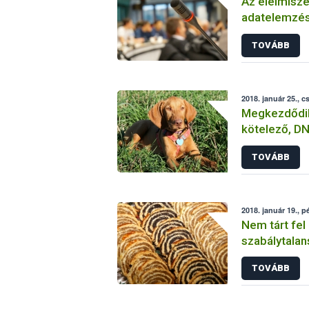
Az élelmisze
adatelemzés
konferenciát
TOVÁBB
2018. január 25., c
Megkezdődik
kötelező, DN
származásel
TOVÁBB
2018. január 19., p
Nem tárt fel 
szabálytalan
élelmiszerlá
TOVÁBB