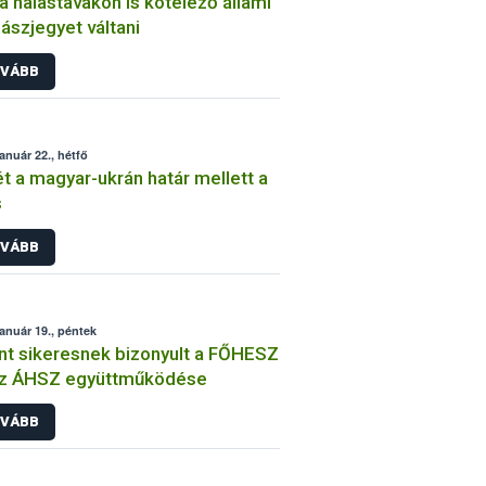
a halastavakon is kötelező állami
ászjegyet váltani
VÁBB
január 22., hétfő
t a magyar-ukrán határ mellett a
s
VÁBB
január 19., péntek
nt sikeresnek bizonyult a FŐHESZ
az ÁHSZ együttműködése
VÁBB