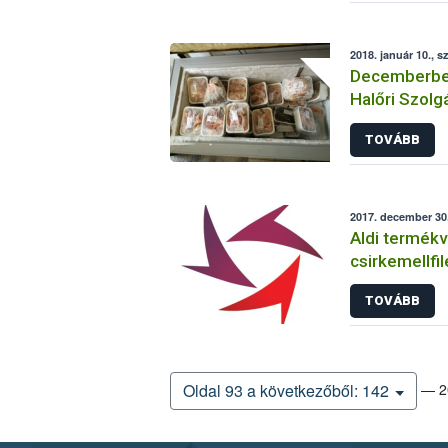
2018. január 10., s
Decemberben
Halőri Szolgá
TOVÁBB
2017. december 30
Aldi termékv
csirkemellfi
TOVÁBB
— 20
Oldal 93 a következőből: 142