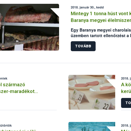
tapasztalt műszaki és higiéni
2018. január 30., kedd
forgalomban lévő késztermékek
Mintegy 1 tonna húst vont 
Baranya megyei élelmiszer
Egy Baranya megyei charolais
üzemben tartott ellenőrzést a
Hivatal (Nébih). A hatóság kb
tiltotta meg, valamint elrend
TOVÁBB
éntek
2018. 
ól származó
A kö
szer-maradékot
kerü
zárított goji bogyó
TO
a magyar boltok polcaira
sütörtök
2018. 