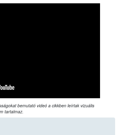
sságokat bemutató videó a cikkben leírtak vizuális
m tartalmaz.