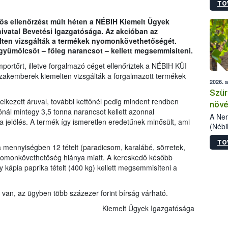
TO
kőris
jelen
ös ellenőrzést múlt héten a NÉBIH Kiemelt Ügyek
talál
ivatal Bevetési Igazgatósága. Az akcióban az
azono
lten vizsgálták a termékek nyomonkövethetőségét.
folyta
gyümölcsöt – főleg narancsot – kellett megsemmisíteni.
intéz
össze
portőrt, illetve forgalmazó céget ellenőriztek a NÉBIH KÜI
érdek
szakemberek kiemelten vizsgálták a forgalmazott termékek
2026. 
Szür
elkezett áruval, további kettőnél pedig mindent rendben
növé
nál mintegy 3,5 tonna narancsot kellett azonnal
szől
A Nem
 a jelölés. A termék így ismeretlen eredetűnek minősült, ami
(Nébi
Klart
TO
módos
 mennyiségben 12 tételt (paradicsom, karalábé, sörretek,
egész
yomonkövethetőség hiánya miatt. A kereskedő később
felha
 kápia paprika tételt (400 kg) kellett megsemmisíteni a
célja
lehet
van, az ügyben több százezer forint bírság várható.
Az Or
felha
Kiemelt Ügyek Igazgatósága
terme