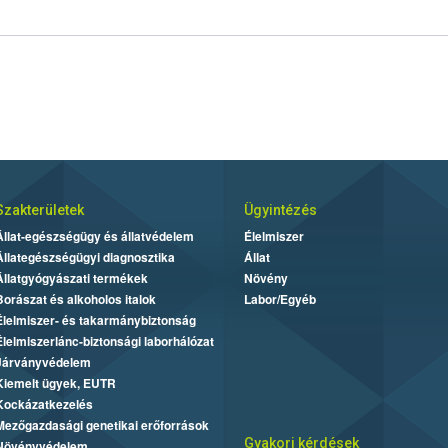
Szakterületek
Ügyintézés
Állat-egészségügy és állatvédelem
Élelmiszer
Állategészségügyi diagnosztika
Állat
Állatgyógyászati termékek
Növény
Borászat és alkoholos italok
Labor/Egyéb
Élelmiszer- és takarmánybiztonság
Élelmiszerlánc-biztonsági laborhálózat
Járványvédelem
Kiemelt ügyek, EUTR
Kockázatkezelés
Mezőgazdasági genetikai erőforrások
Gyakori kérdések
Növényvédelem