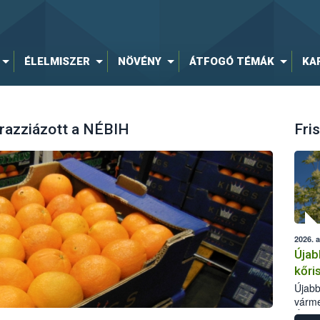
ÉLELMISZER
NÖVÉNY
ÁTFOGÓ TÉMÁK
KA
 razziázott a NÉBIH
Fris
2026. 
Újab
kőri
Újabb
várme
Élelm