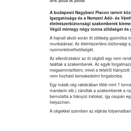
2016. január 29, péntek
A budapesti Nagybani Piacon tartott köz
Igazgatósága és a Nemzeti Adó- és Vámh
élelmiszerbiztonsági szakemberek kieme
Végül mintegy négy tonna zöldséget és 
A hajnali akció során öt zöldség-gyümölcs im
munkatársai. Az élelmiszerlánc-biztonsági 
nyomonkövethetőségét.
Az ellenőrzéskor az öt cégből egy nem rend
találtak a szakemberek. Az egyik forgalmazó
megsemmisíttetni, mivel a tételről hiányzott
nem hozható kereskedelmi forgalomba.
Egy másik cég raktárában több mint 7 tonna
mandarin stb.) zároltak a szakemberek a n
bemutatta a hiányzó iratokat, így csupán egy
helyszínen.
A cégekkel szemben az eljárás folyamatban 