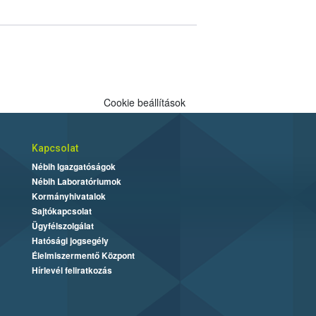
Cookie beállítások
Kapcsolat
Nébih Igazgatóságok
Nébih Laboratóriumok
Kormányhivatalok
Sajtókapcsolat
Ügyfélszolgálat
Hatósági jogsegély
Élelmiszermentő Központ
Hírlevél feliratkozás