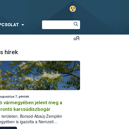
PCSOLAT
s hírek
augusztus 7, péntek
b vármegyében jelent meg a
srontó karcsúdíszbogár
 területen, Borsod-Abaúj-Zemplén
gyében is igazolta a Nemzeti
iszerlánc-biztonsági Hivatal (Nébih) a