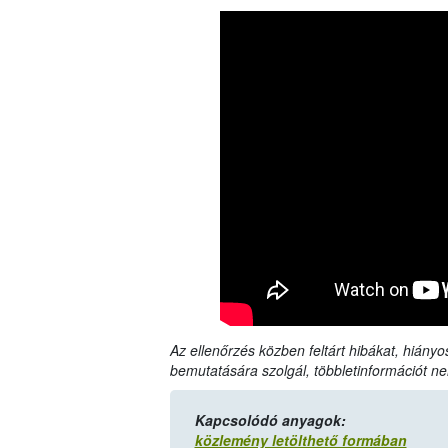
Az ellenőrzés közben feltárt hibákat, hiányo
bemutatására szolgál, többletinformációt ne
Kapcsolódó anyagok:
közlemény letölthető formában