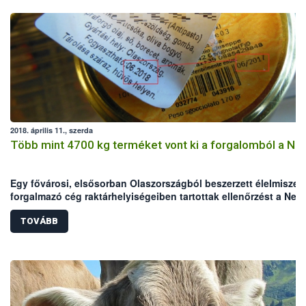
2018. április 11., szerda
Több mint 4700 kg terméket vont ki a forgalomból a Né
Egy fővárosi, elsősorban Olaszországból beszerzett élelmiszer
forgalmazó cég raktárhelyiségeiben tartottak ellenőrzést a Nem
Élelmiszerlánc-biztonsági Hivatal (Nébih) szakemberei. Az
ellenőrök a helyszínen összesen több mint 4700 kg terméket
TOVÁBB
vontak ki a forgalomból, amelyek között jelentős mennyiségbe
voltak lejárt, illetve jogellenesen meghosszabbított lejáratú,
hamisított élelmiszerek.