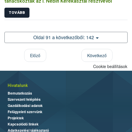
tanácskoztak az I. Nébih Kerekasztal résztvevői
TOVÁBB
Oldal 91 a következőből: 142
Előző
Következő
Cookie beállítások
Hivatalunk
Bemutatkozás
Szervezeti felépítés
Gazdálkodási adatok
Felügyeleti szervünk
Projektek
Kapcsolódó linkek
Adatkezelési tájékoztató