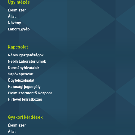
Ügyintézés
Élelmiszer
Állat
Növény
Labor/Egyéb
Kapcsolat
Nébih Igazgatóságok
Nébih Laboratóriumok
Kormányhivatalok
Sajtókapcsolat
Ügyfélszolgálat
Hatósági jogsegély
Élelmiszermentő Központ
Hírlevél feliratkozás
Gyakori kérdések
Élelmiszer
Állat