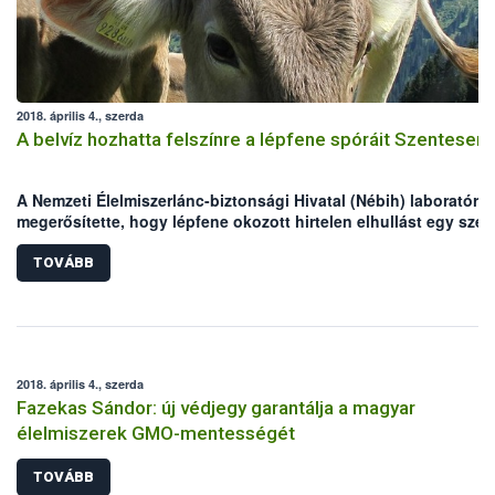
2018. április 4., szerda
A belvíz hozhatta felszínre a lépfene spóráit Szentesen
A Nemzeti Élelmiszerlánc-biztonsági Hivatal (Nébih) laboratóri
megerősítette, hogy lépfene okozott hirtelen elhullást egy szen
juhállományban március végén. A juhok legeltetési területén
valószínűleg a belvíz hozhatta felszínre a lépfene spóráit. A jár
TOVÁBB
főállatorvos már a fertőzés gyanúja alapján elrendelte a helyi
zárlatot az érintett állományra, továbbá megkezdték az állatok
gyógykezelését. A Nébih felhívja az állattartók figyelmét, hogy 
lépfene ellen hatékony vakcina létezik, mellyel a legeltetés
megkezdése előtt érdemes beoltatni a kérődzőket!
2018. április 4., szerda
Fazekas Sándor: új védjegy garantálja a magyar
élelmiszerek GMO-mentességét
TOVÁBB