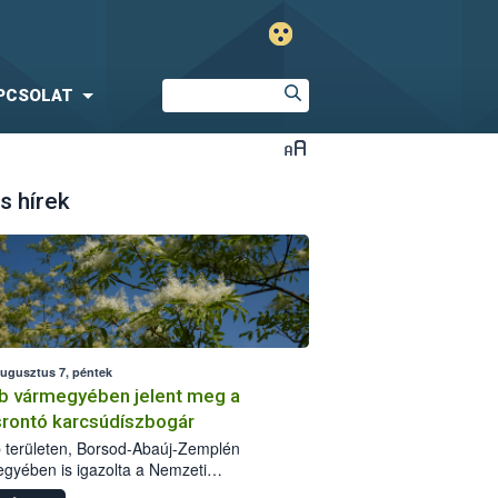
PCSOLAT
s hírek
augusztus 7, péntek
b vármegyében jelent meg a
srontó karcsúdíszbogár
 területen, Borsod-Abaúj-Zemplén
gyében is igazolta a Nemzeti
iszerlánc-biztonsági Hivatal (Nébih) a