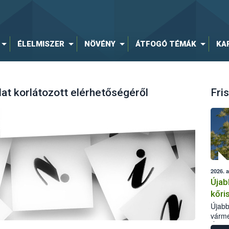
ÉLELMISZER
NÖVÉNY
ÁTFOGÓ TÉMÁK
KA
lat korlátozott elérhetőségéről
Fris
2026. 
Újab
kőri
Újabb
várme
Élelm