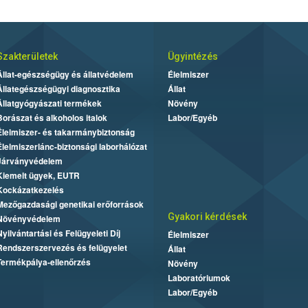
Szakterületek
Ügyintézés
Állat-egészségügy és állatvédelem
Élelmiszer
Állategészségügyi diagnosztika
Állat
Állatgyógyászati termékek
Növény
Borászat és alkoholos italok
Labor/Egyéb
Élelmiszer- és takarmánybiztonság
Élelmiszerlánc-biztonsági laborhálózat
Járványvédelem
Kiemelt ügyek, EUTR
Kockázatkezelés
Mezőgazdasági genetikai erőforrások
Gyakori kérdések
Növényvédelem
Nyilvántartási és Felügyeleti Díj
Élelmiszer
Rendszerszervezés és felügyelet
Állat
Termékpálya-ellenőrzés
Növény
Laboratóriumok
Labor/Egyéb