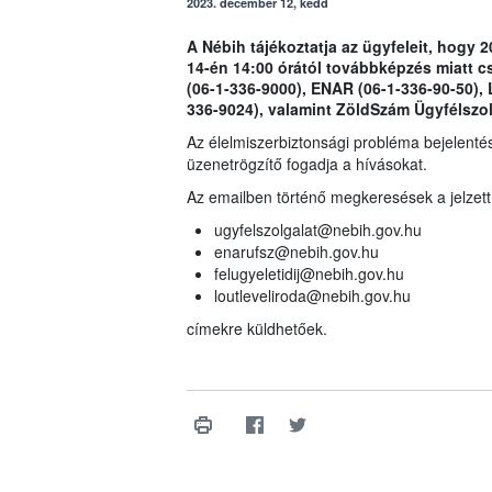
2023. december 12, kedd
A Nébih tájékoztatja az ügyfeleit, hogy 
14-én 14:00 órától továbbképzés miatt c
(06-1-336-9000), ENAR (06-1-336-90-50), L
336-9024), valamint ZöldSzám Ügyfélszolg
Az élelmiszerbiztonsági probléma bejelenté
üzenetrögzítő fogadja a hívásokat.
Az emailben történő megkeresések a jelzett
ugyfelszolgalat@nebih.gov.hu
enarufsz@nebih.gov.hu
felugyeletidij@nebih.gov.hu
loutleveliroda@nebih.gov.hu
címekre küldhetőek.