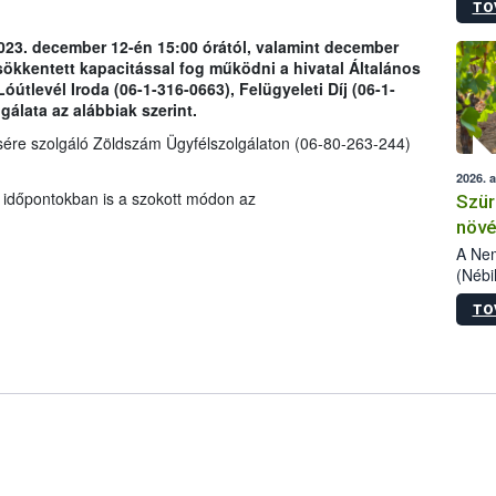
TO
kőris
jelen
2023. december 12-én 15:00 órától, valamint december
talál
sökkentett kapacitással fog működni a hivatal Általános
azono
óútlevél Iroda (06-1-316-0663), Felügyeleti Díj (06-1-
folyta
álata az alábbiak szerint.
intéz
össze
sére szolgáló Zöldszám Ügyfélszolgálaton (06-80-263-244)
érdek
2026. 
 időpontokban is a szokott módon az
Szür
növé
szől
A Nem
(Nébi
Klart
TO
módos
egész
felha
célja
lehet
Az Or
felha
terme