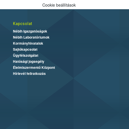
Cookie beállítások
Kapcsolat
Nébih Igazgatóságok
Nébih Laboratóriumok
Kormányhivatalok
Sajtókapcsolat
Ügyfélszolgálat
Hatósági jogsegély
Élelmiszermentő Központ
Hírlevél feliratkozás