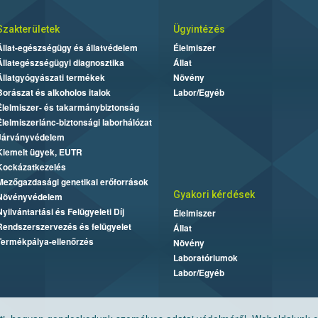
Szakterületek
Ügyintézés
Állat-egészségügy és állatvédelem
Élelmiszer
Állategészségügyi diagnosztika
Állat
Állatgyógyászati termékek
Növény
Borászat és alkoholos italok
Labor/Egyéb
Élelmiszer- és takarmánybiztonság
Élelmiszerlánc-biztonsági laborhálózat
Járványvédelem
Kiemelt ügyek, EUTR
Kockázatkezelés
Mezőgazdasági genetikai erőforrások
Gyakori kérdések
Növényvédelem
Nyilvántartási és Felügyeleti Díj
Élelmiszer
Rendszerszervezés és felügyelet
Állat
Termékpálya-ellenőrzés
Növény
Laboratóriumok
Labor/Egyéb