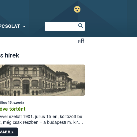
PCSOLAT
s hírek
úlius 15, szerda
éve történt
vvel ezelőtt 1901. július 15-én, költözött be
z, még csak részben – a budapesti m. kir.
i vetőmagvizsgáló állomás a Kis Rókus utca
VÁBB >
ám alatti, Czigler Győző által tervezett új