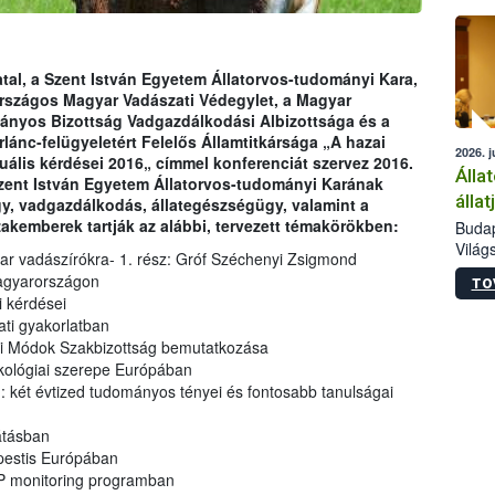
épüle
atal, a Szent István Egyetem Állatorvos-tudományi Kara,
rszágos Magyar Vadászati Védegylet, a Magyar
yos Bizottság Vadgazdálkodási Albizottsága és a
lánc-felügyeletért Felelős Államtitkársága „A hazai
2026. j
lis kérdései 2016„ címmel konferenciát szervez 2016.
Álla
 Szent István Egyetem Állatorvos-tudományi Karának
álla
y, vadgazdálkodás, állategészségügy, valamint a
akemberek tartják az alábbi, tervezett témakörökben:
Budap
Világ
r vadászírókra- 1. rész: Gróf Széchenyi Zsigmond
szakér
Magyarországon
TO
Az Ag
i kérdései
Minis
ati gyakorlatban
bizto
Módok Szakbizottság bemutatkozása
megva
ökológiai szerepe Európában
haszo
 két évtized tudományos tényei és fontosabb tanulságai
európ
50 ré
átásban
gazda
spestis Európában
SP monitoring programban