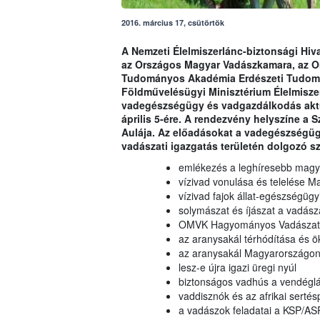
2016. március 17, csütörtök
A Nemzeti Élelmiszerlánc-biztonsági Hiv
az Országos Magyar Vadászkamara, az O
Tudományos Akadémia Erdészeti Tudomán
Földművelésügyi Minisztérium Élelmiszer
vadegészségügy és vadgazdálkodás aktuá
április 5-ére. A rendezvény helyszíne a
Aulája. Az előadásokat a vadegészségüg
vadászati igazgatás területén dolgozó sz
emlékezés a leghíresebb magya
vízivad vonulása és telelése 
vízivad fajok állat-egészségügy
solymászat és íjászat a vadász
OMVK Hagyományos Vadászati 
az aranysakál térhódítása és 
az aranysakál Magyarországon:
lesz-e újra igazi üregi nyúl
biztonságos vadhús a vendégl
vaddisznók és az afrikai serté
a vadászok feladatai a KSP/A