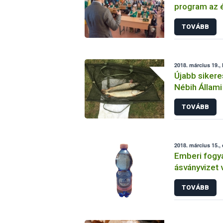
program az é
csökkentésé
TOVÁBB
2018. március 19., 
Újabb sikere
Nébih Állami
TOVÁBB
2018. március 15.,
Emberi fogya
ásványvizet 
Nébih
TOVÁBB