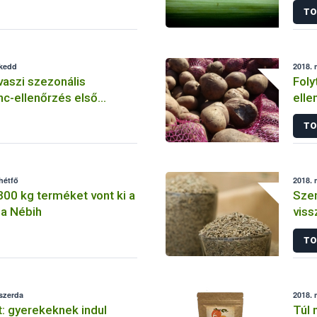
TO
 kedd
2018. 
vaszi szezonális
Foly
nc-ellenőrzés első
elle
TO
hétfő
2018. 
00 kg terméket vont ki a
Szen
 a Nébih
viss
TO
 szerda
2018. 
: gyerekeknek indul
Túl 