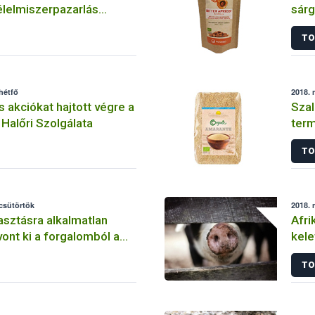
lelmiszerpazarlás
sár
re
TO
hétfő
2018. 
s akciókat hajtott végre a
Szal
 Halőri Szolgálata
term
TO
 csütörtök
2018. 
sztásra alkalmatlan
Afri
vont ki a forgalomból a
kel
TO