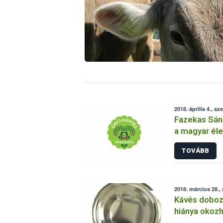
2018. április 4., sz
Fazekas Sánd
a magyar él
mentességé
TOVÁBB
2018. március 28.,
Kávés doboz
hiánya okozh