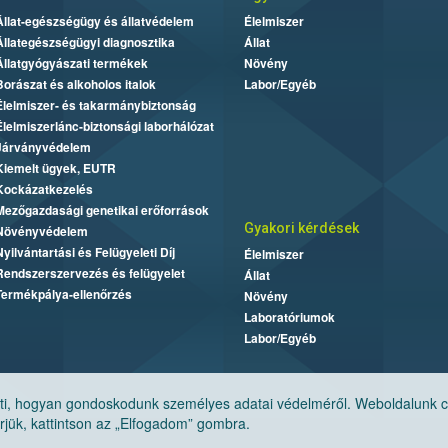
Állat-egészségügy és állatvédelem
Élelmiszer
Állategészségügyi diagnosztika
Állat
Állatgyógyászati termékek
Növény
Borászat és alkoholos italok
Labor/Egyéb
Élelmiszer- és takarmánybiztonság
Élelmiszerlánc-biztonsági laborhálózat
Járványvédelem
Kiemelt ügyek, EUTR
Kockázatkezelés
Mezőgazdasági genetikai erőforrások
Gyakori kérdések
Növényvédelem
Nyilvántartási és Felügyeleti Díj
Élelmiszer
Rendszerszervezés és felügyelet
Állat
Termékpálya-ellenőrzés
Növény
Laboratóriumok
Labor/Egyéb
, hogyan gondoskodunk személyes adatai védelméről. Weboldalunk cook
jük, kattintson az „Elfogadom” gombra.