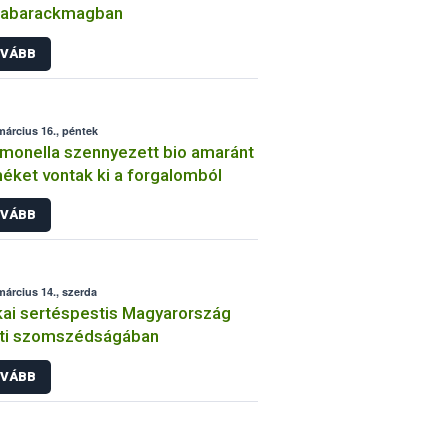
gabarackmagban
VÁBB
március 16., péntek
monella szennyezett bio amaránt
éket vontak ki a forgalomból
VÁBB
március 14., szerda
kai sertéspestis Magyarország
eti szomszédságában
VÁBB