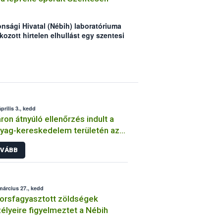
onsági Hivatal (Nébih) laboratóriuma
ozott hirtelen elhullást egy szentesi
 A juhok legeltetési területén
felszínre a lépfene spóráit. A járási
anúja alapján elrendelte a helyi
a, továbbá megkezdték az állatok
ja az állattartók figyelmét, hogy a
 létezik, mellyel a legeltetés
ltatni a kérődzőket!
prilis 3., kedd
ron átnyúló ellenőrzés indult a
yag-kereskedelem területén az
ők védelme érdekében
VÁBB
március 27., kedd
orsfagyasztott zöldségek
élyeire figyelmeztet a Nébih