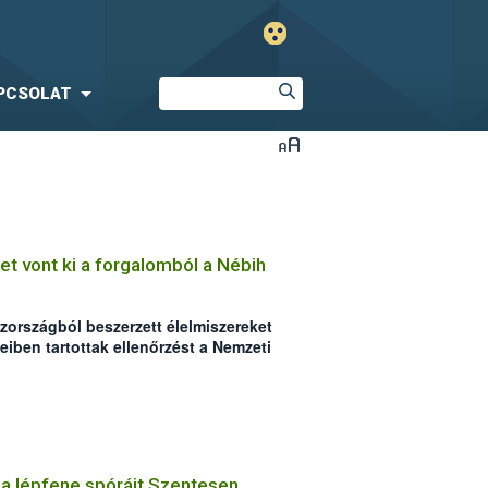
PCSOLAT
t vont ki a forgalomból a Nébih
zországból beszerzett élelmiszereket
eiben tartottak ellenőrzést a Nemzeti
atal (Nébih) szakemberei. Az
en több mint 4700 kg terméket
lyek között jelentős mennyiségben
esen meghosszabbított lejáratú,
e a lépfene spóráit Szentesen