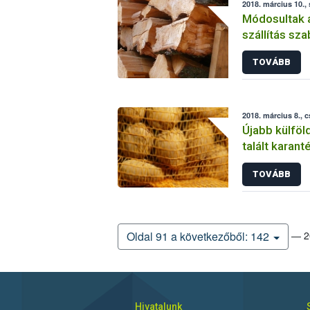
2018. március 10.,
Módosultak a
szállítás sz
TOVÁBB
2018. március 8., 
Újabb külföl
talált karant
TOVÁBB
— 20
Oldal 91 a következőből: 142
Hivatalunk