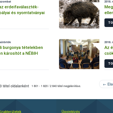
 szombat
2018. 
z erdeifaválaszték-
Megj
abályai és nyomtatványai
elle
főál
TO
csütörtök
2018. 
di burgonya tételekben
Az é
én károsítót a NÉBIH
csök
Nébi
TO
← Els
 tétel oldalanként
1 801 - 1 820 / 2 840 tétel megjelenítése.
Szakterületek
Ügyintézés