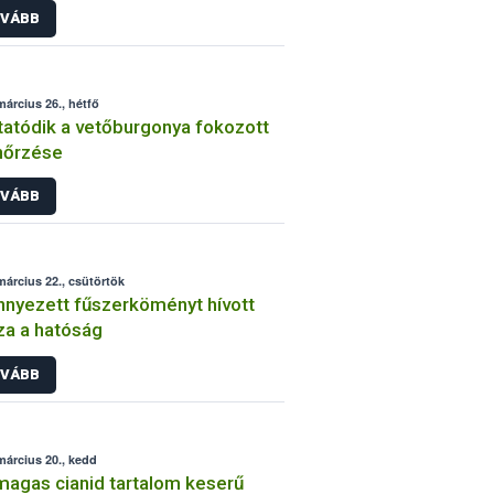
VÁBB
március 26., hétfő
tatódik a vetőburgonya fokozott
nőrzése
VÁBB
március 22., csütörtök
nyezett fűszerköményt hívott
za a hatóság
VÁBB
március 20., kedd
magas cianid tartalom keserű