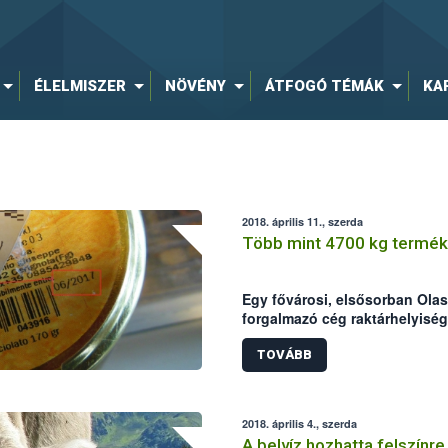
ÉLELMISZER
NÖVÉNY
ÁTFOGÓ TÉMÁK
KA
2018. április 11., szerda
Több mint 4700 kg terméke
Egy fővárosi, elsősorban Olas
forgalmazó cég raktárhelyiség
Élelmiszerlánc-biztonsági Hiv
ellenőrök a helyszínen összes
TOVÁBB
vontak ki a forgalomból, ame
voltak lejárt, illetve jogellen
hamisított élelmiszerek.
2018. április 4., szerda
A belvíz hozhatta felszínr