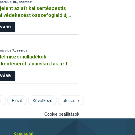
március 10., szombat
elent az afrikai sertéspestis
ni védekezést összefoglaló új
latorvosi határozat
VÁBB
március 7., szerda
lelmiszerhulladékok
kentéséről tanácskoztak az I.
h Kerekasztal résztvevői
VÁBB
ő
Előző
Következő
utolsó →
Cookie beállítások
Kapcsolat