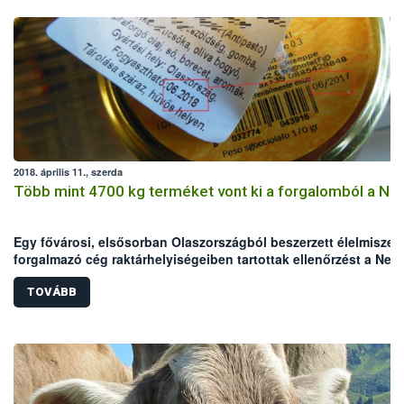
2018. április 11., szerda
Több mint 4700 kg terméket vont ki a forgalomból a Né
Egy fővárosi, elsősorban Olaszországból beszerzett élelmiszer
forgalmazó cég raktárhelyiségeiben tartottak ellenőrzést a Nem
Élelmiszerlánc-biztonsági Hivatal (Nébih) szakemberei. Az
ellenőrök a helyszínen összesen több mint 4700 kg terméket
TOVÁBB
vontak ki a forgalomból, amelyek között jelentős mennyiségbe
voltak lejárt, illetve jogellenesen meghosszabbított lejáratú,
hamisított élelmiszerek.