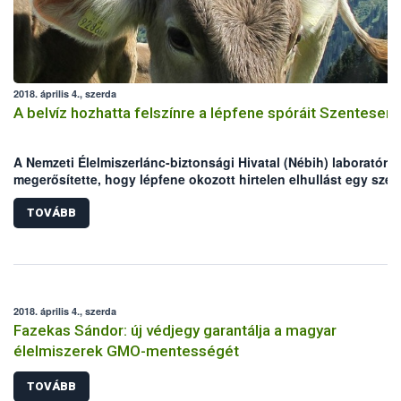
2018. április 4., szerda
A belvíz hozhatta felszínre a lépfene spóráit Szentesen
A Nemzeti Élelmiszerlánc-biztonsági Hivatal (Nébih) laboratóri
megerősítette, hogy lépfene okozott hirtelen elhullást egy szen
juhállományban március végén. A juhok legeltetési területén
valószínűleg a belvíz hozhatta felszínre a lépfene spóráit. A jár
TOVÁBB
főállatorvos már a fertőzés gyanúja alapján elrendelte a helyi
zárlatot az érintett állományra, továbbá megkezdték az állatok
gyógykezelését. A Nébih felhívja az állattartók figyelmét, hogy 
lépfene ellen hatékony vakcina létezik, mellyel a legeltetés
megkezdése előtt érdemes beoltatni a kérődzőket!
2018. április 4., szerda
Fazekas Sándor: új védjegy garantálja a magyar
élelmiszerek GMO-mentességét
TOVÁBB