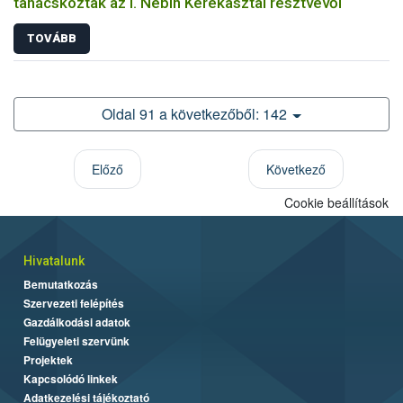
tanácskoztak az I. Nébih Kerekasztal résztvevői
TOVÁBB
Oldal 91 a következőből: 142
Előző
Következő
Cookie beállítások
Hivatalunk
Bemutatkozás
Szervezeti felépítés
Gazdálkodási adatok
Felügyeleti szervünk
Projektek
Kapcsolódó linkek
Adatkezelési tájékoztató