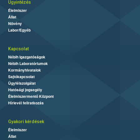
Ügyintézés
Élelmiszer
Állat
Növény
Labor/Egyéb
Kapcsolat
Nébih Igazgatóságok
Nébih Laboratóriumok
Kormányhivatalok
Sajtókapcsolat
Ügyfélszolgálat
Hatósági jogsegély
Élelmiszermentő Központ
Hírlevél feliratkozás
Gyakori kérdések
Élelmiszer
Állat