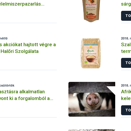
lelmiszerpazarlás
sár
re
TO
hétfő
2018. 
s akciókat hajtott végre a
Szal
 Halőri Szolgálata
term
TO
 csütörtök
2018. 
sztásra alkalmatlan
Afri
vont ki a forgalomból a
kel
TO