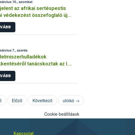
március 10., szombat
elent az afrikai sertéspestis
ni védekezést összefoglaló új
latorvosi határozat
VÁBB
március 7., szerda
lelmiszerhulladékok
kentéséről tanácskoztak az I.
h Kerekasztal résztvevői
VÁBB
ő
Előző
Következő
utolsó →
Cookie beállítások
Kapcsolat