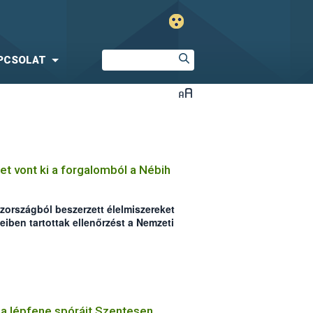
PCSOLAT
t vont ki a forgalomból a Nébih
zországból beszerzett élelmiszereket
eiben tartottak ellenőrzést a Nemzeti
atal (Nébih) szakemberei. Az
en több mint 4700 kg terméket
lyek között jelentős mennyiségben
esen meghosszabbított lejáratú,
e a lépfene spóráit Szentesen