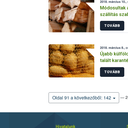
2018. március 10.,
Módosultak a
szállítás sz
TOVÁBB
2018. március 8., 
Újabb külföl
talált karant
TOVÁBB
— 20
Oldal 91 a következőből: 142
Hivatalunk