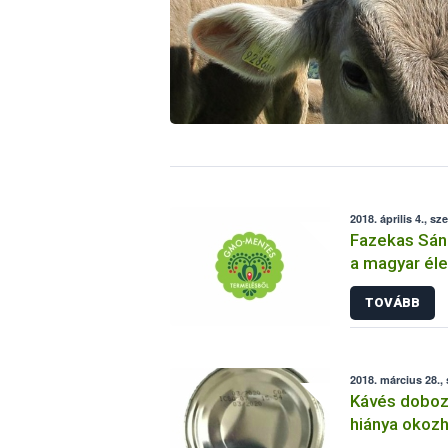
2018. április 4., sz
Fazekas Sánd
a magyar él
mentességé
TOVÁBB
2018. március 28.,
Kávés doboz
hiánya okozh