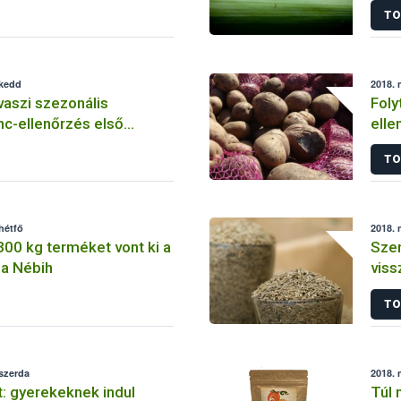
TO
 kedd
2018. 
vaszi szezonális
Foly
nc-ellenőrzés első
elle
TO
hétfő
2018. 
00 kg terméket vont ki a
Szen
 a Nébih
viss
TO
 szerda
2018. 
: gyerekeknek indul
Túl 