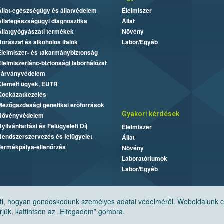
Állat-egészségügy és állatvédelem
Élelmiszer
Állategészségügyi diagnosztika
Állat
Állatgyógyászati termékek
Növény
Borászat és alkoholos italok
Labor/Egyéb
Élelmiszer- és takarmánybiztonság
Élelmiszerlánc-biztonsági laborhálózat
Járványvédelem
Kiemelt ügyek, EUTR
Kockázatkezelés
Mezőgazdasági genetikai erőforrások
Gyakori kérdések
Növényvédelem
Nyilvántartási és Felügyeleti Díj
Élelmiszer
Rendszerszervezés és felügyelet
Állat
Termékpálya-ellenőrzés
Növény
Laboratóriumok
Labor/Egyéb
, hogyan gondoskodunk személyes adatai védelméről. Weboldalunk cook
jük, kattintson az „Elfogadom” gombra.