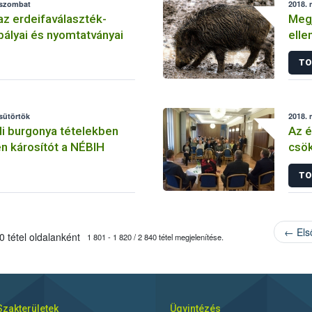
 szombat
2018. 
z erdeifaválaszték-
Megj
abályai és nyomtatványai
elle
főál
TO
csütörtök
2018. 
di burgonya tételekben
Az é
én károsítót a NÉBIH
csök
Nébi
TO
← Els
 tétel oldalanként
1 801 - 1 820 / 2 840 tétel megjelenítése.
Szakterületek
Ügyintézés