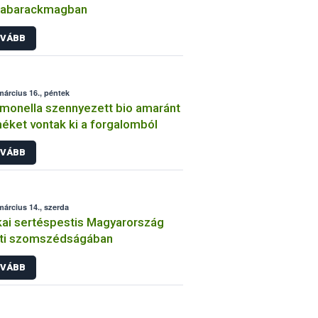
gabarackmagban
VÁBB
március 16., péntek
monella szennyezett bio amaránt
éket vontak ki a forgalomból
VÁBB
március 14., szerda
kai sertéspestis Magyarország
eti szomszédságában
VÁBB