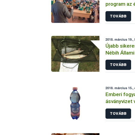
program az é
csökkentésé
TOVÁBB
2018. március 19., 
Újabb sikere
Nébih Állami
TOVÁBB
2018. március 15.,
Emberi fogya
ásványvizet 
Nébih
TOVÁBB