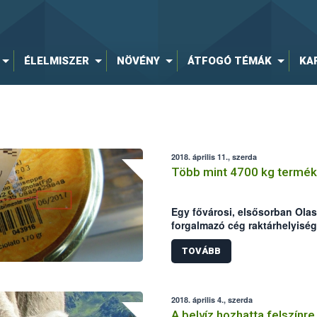
ÉLELMISZER
NÖVÉNY
ÁTFOGÓ TÉMÁK
KA
2018. április 11., szerda
Több mint 4700 kg terméke
Egy fővárosi, elsősorban Olas
forgalmazó cég raktárhelyiség
Élelmiszerlánc-biztonsági Hiv
ellenőrök a helyszínen összes
TOVÁBB
vontak ki a forgalomból, ame
voltak lejárt, illetve jogellen
hamisított élelmiszerek.
2018. április 4., szerda
A belvíz hozhatta felszínr