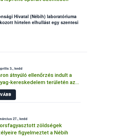
onsági Hivatal (Nébih) laboratóriuma
ozott hirtelen elhullást egy szentesi
 A juhok legeltetési területén
felszínre a lépfene spóráit. A járási
anúja alapján elrendelte a helyi
a, továbbá megkezdték az állatok
ja az állattartók figyelmét, hogy a
 létezik, mellyel a legeltetés
ltatni a kérődzőket!
prilis 3., kedd
ron átnyúló ellenőrzés indult a
yag-kereskedelem területén az
ők védelme érdekében
VÁBB
március 27., kedd
orsfagyasztott zöldségek
élyeire figyelmeztet a Nébih