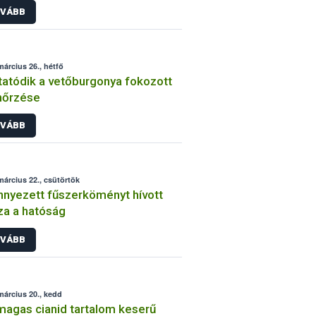
VÁBB
március 26., hétfő
tatódik a vetőburgonya fokozott
nőrzése
VÁBB
március 22., csütörtök
nyezett fűszerköményt hívott
za a hatóság
VÁBB
március 20., kedd
magas cianid tartalom keserű