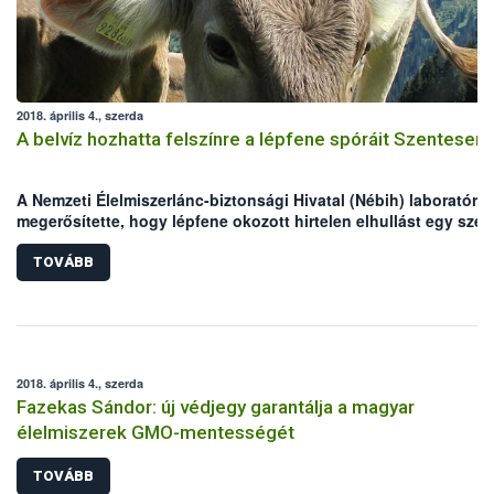
2018. április 4., szerda
A belvíz hozhatta felszínre a lépfene spóráit Szentesen
A Nemzeti Élelmiszerlánc-biztonsági Hivatal (Nébih) laboratóri
megerősítette, hogy lépfene okozott hirtelen elhullást egy szen
juhállományban március végén. A juhok legeltetési területén
valószínűleg a belvíz hozhatta felszínre a lépfene spóráit. A jár
TOVÁBB
főállatorvos már a fertőzés gyanúja alapján elrendelte a helyi
zárlatot az érintett állományra, továbbá megkezdték az állatok
gyógykezelését. A Nébih felhívja az állattartók figyelmét, hogy 
lépfene ellen hatékony vakcina létezik, mellyel a legeltetés
megkezdése előtt érdemes beoltatni a kérődzőket!
2018. április 4., szerda
Fazekas Sándor: új védjegy garantálja a magyar
élelmiszerek GMO-mentességét
TOVÁBB