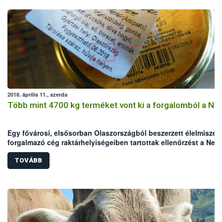
2018. április 11., szerda
Több mint 4700 kg terméket vont ki a forgalomból a Né
Egy fővárosi, elsősorban Olaszországból beszerzett élelmiszer
forgalmazó cég raktárhelyiségeiben tartottak ellenőrzést a Nem
Élelmiszerlánc-biztonsági Hivatal (Nébih) szakemberei. Az
ellenőrök a helyszínen összesen több mint 4700 kg terméket
TOVÁBB
vontak ki a forgalomból, amelyek között jelentős mennyiségbe
voltak lejárt, illetve jogellenesen meghosszabbított lejáratú,
hamisított élelmiszerek.