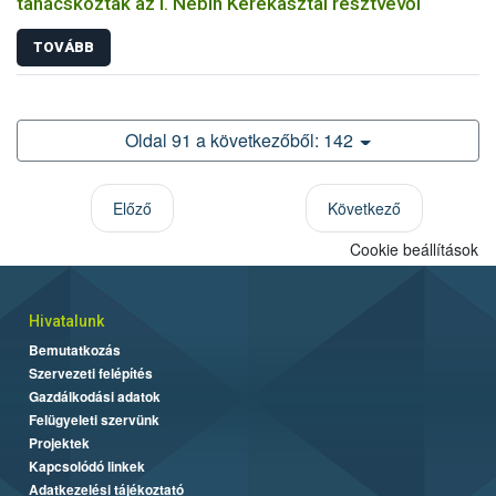
tanácskoztak az I. Nébih Kerekasztal résztvevői
TOVÁBB
Oldal 91 a következőből: 142
Előző
Következő
Cookie beállítások
Hivatalunk
Bemutatkozás
Szervezeti felépítés
Gazdálkodási adatok
Felügyeleti szervünk
Projektek
Kapcsolódó linkek
Adatkezelési tájékoztató