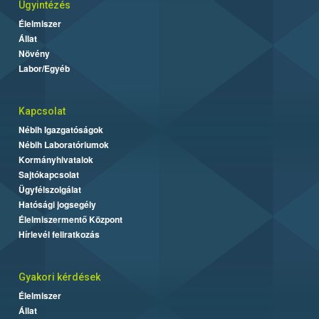
Ügyintézés
Élelmiszer
Állat
Növény
Labor/Egyéb
Kapcsolat
Nébih Igazgatóságok
Nébih Laboratóriumok
Kormányhivatalok
Sajtókapcsolat
Ügyfélszolgálat
Hatósági jogsegély
Élelmiszermentő Központ
Hírlevél feliratkozás
Gyakori kérdések
Élelmiszer
Állat