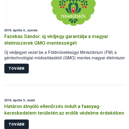
2018. április 4., szerda
Fazekas Sándor: új védjegy garantálja a magyar
élelmiszerek GMO-mentességét
Új védjegyet vezet be a Földművelésügyi Minisztérium (FM) a
géntechnológiai módosításoktól (GMO) mentes magyar élelmiszere
megkülönböztetésére - közölte Fazekas Sándor földművelésügyi
miniszter szerdán sajtótájékoztatón, Budapesten.
TOVÁBB
2018. április 3., kedd
Határon átnyúló ellenőrzés indult a faanyag-
kereskedelem területén az erdők védelme érdekében
TOVÁBB