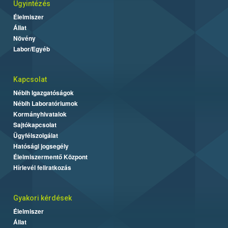
Ügyintézés
Élelmiszer
Állat
Növény
Labor/Egyéb
Kapcsolat
Nébih Igazgatóságok
Nébih Laboratóriumok
Kormányhivatalok
Sajtókapcsolat
Ügyfélszolgálat
Hatósági jogsegély
Élelmiszermentő Központ
Hírlevél feliratkozás
Gyakori kérdések
Élelmiszer
Állat