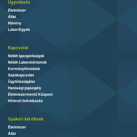
Ügyintézés
Élelmiszer
Állat
Növény
Labor/Egyéb
Kapcsolat
Nébih Igazgatóságok
Nébih Laboratóriumok
Kormányhivatalok
Sajtókapcsolat
Ügyfélszolgálat
Hatósági jogsegély
Élelmiszermentő Központ
Hírlevél feliratkozás
Gyakori kérdések
Élelmiszer
Állat