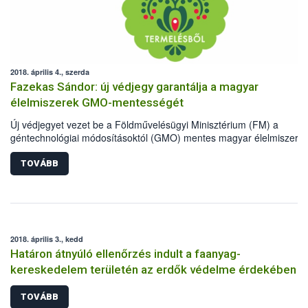
2018. április 4., szerda
Fazekas Sándor: új védjegy garantálja a magyar
élelmiszerek GMO-mentességét
Új védjegyet vezet be a Földművelésügyi Minisztérium (FM) a
géntechnológiai módosításoktól (GMO) mentes magyar élelmiszere
megkülönböztetésére - közölte Fazekas Sándor földművelésügyi
miniszter szerdán sajtótájékoztatón, Budapesten.
TOVÁBB
2018. április 3., kedd
Határon átnyúló ellenőrzés indult a faanyag-
kereskedelem területén az erdők védelme érdekében
TOVÁBB