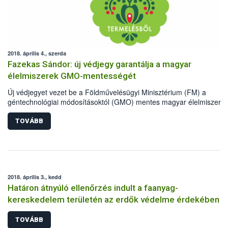
2018. április 4., szerda
Fazekas Sándor: új védjegy garantálja a magyar
élelmiszerek GMO-mentességét
Új védjegyet vezet be a Földművelésügyi Minisztérium (FM) a
géntechnológiai módosításoktól (GMO) mentes magyar élelmiszere
megkülönböztetésére - közölte Fazekas Sándor földművelésügyi
miniszter szerdán sajtótájékoztatón, Budapesten.
TOVÁBB
2018. április 3., kedd
Határon átnyúló ellenőrzés indult a faanyag-
kereskedelem területén az erdők védelme érdekében
TOVÁBB