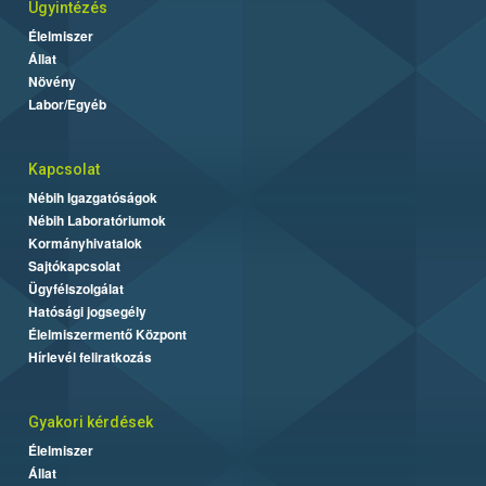
Ügyintézés
Élelmiszer
Állat
Növény
Labor/Egyéb
Kapcsolat
Nébih Igazgatóságok
Nébih Laboratóriumok
Kormányhivatalok
Sajtókapcsolat
Ügyfélszolgálat
Hatósági jogsegély
Élelmiszermentő Központ
Hírlevél feliratkozás
Gyakori kérdések
Élelmiszer
Állat