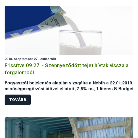
2018. szeptember 27., csütörtök
Frissítve 09.27. - Szennyeződött tejet hívtak vissza a
forgalomból
Fogyasztói bejelentés alapján vizsgálta a Nébih a 22.01.2019.
minőségmegőrzési idővel ellátott, 2,8%-os, 1 literes S-Budget 
tejet. A termék mikrobiológiai szennyezettségét a laboratóriumi
vizsgálatok is megerősítették, ezért a Nébih elrendelte annak
TOVÁBB
forgalomból való kivonását és fogyasztóktól történő
visszahívását. FRISSÍTÉS A CIKKBEN!