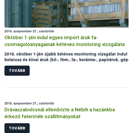
2018. szeptember 27., csütörtök
Október 1-jén indul egyes import áruk fa-
csomagolóanyagainak kétéves monitoring vizsgálata
2018. október 1-jén újabb kétéves monitoring vizsgálat indul e
belarusz és kínai áruk (kő-, fém-, fa-, kerámia-, papíráruk, gépe
alkatrészek) fa-csomagolóanyagaira vonatkozóan. A vizsgálat
újbóli elrendelését az elmúlt évek negatív ellenőrzési tapasztala
TOVÁBB
indokolták. Az Európai Bizottság egyúttal az ellenőrzött áruk kö
is jelentősen bővítette.
2018. szeptember 27., csütörtök
Drávaszabolcsnál ellenőrizte a Nébih a hazánkba
érkező fatermék-szállítmányokat
TOVÁBB