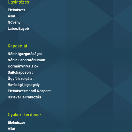
Ügyintézés
Élelmiszer
Állat
Növény
Labor/Egyéb
Kapcsolat
Nébih Igazgatóságok
Nébih Laboratóriumok
Kormányhivatalok
Sajtókapcsolat
Ügyfélszolgálat
Hatósági jogsegély
Élelmiszermentő Központ
Hírlevél feliratkozás
Gyakori kérdések
Élelmiszer
Állat