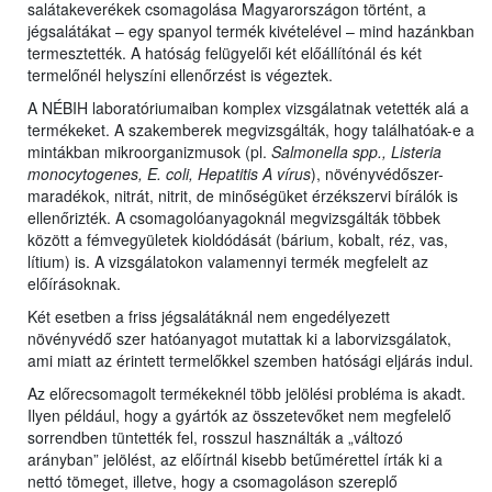
salátakeverékek csomagolása Magyarországon történt, a
jégsalátákat – egy spanyol termék kivételével – mind hazánkban
termesztették. A hatóság felügyelői két előállítónál és két
termelőnél helyszíni ellenőrzést is végeztek.
A NÉBIH laboratóriumaiban komplex vizsgálatnak vetették alá a
termékeket. A szakemberek megvizsgálták, hogy találhatóak-e a
mintákban mikroorganizmusok (pl.
Salmonella spp., Listeria
monocytogenes, E. coli, Hepatitis A vírus
), növényvédőszer-
maradékok, nitrát, nitrit, de minőségüket érzékszervi bírálók is
ellenőrizték. A csomagolóanyagoknál megvizsgálták többek
között a fémvegyületek kioldódását (bárium, kobalt, réz, vas,
lítium) is. A vizsgálatokon valamennyi termék megfelelt az
előírásoknak.
Két esetben a friss jégsalátáknál nem engedélyezett
növényvédő szer hatóanyagot mutattak ki a laborvizsgálatok,
ami miatt az érintett termelőkkel szemben hatósági eljárás indul.
Az előrecsomagolt termékeknél több jelölési probléma is akadt.
Ilyen például, hogy a gyártók az összetevőket nem megfelelő
sorrendben tüntették fel, rosszul használták a „változó
arányban” jelölést, az előírtnál kisebb betűmérettel írták ki a
nettó tömeget, illetve, hogy a csomagoláson szereplő