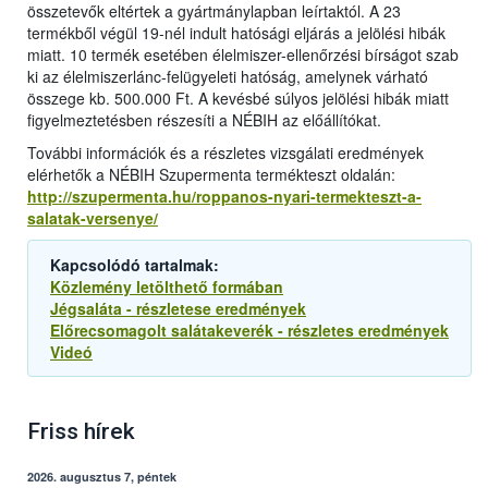
összetevők eltértek a gyártmánylapban leírtaktól. A 23
termékből végül 19-nél indult hatósági eljárás a jelölési hibák
miatt. 10 termék esetében élelmiszer-ellenőrzési bírságot szab
ki az élelmiszerlánc-felügyeleti hatóság, amelynek várható
összege kb. 500.000 Ft. A kevésbé súlyos jelölési hibák miatt
figyelmeztetésben részesíti a NÉBIH az előállítókat.
További információk és a részletes vizsgálati eredmények
elérhetők a NÉBIH Szupermenta termékteszt oldalán:
http://szupermenta.hu/roppanos-nyari-termekteszt-a-
salatak-versenye/
Kapcsolódó tartalmak:
Közlemény letölthető formában
Jégsaláta - részletese eredmények
Előrecsomagolt salátakeverék - részletes eredmények
Videó
Friss hírek
2026. augusztus 7, péntek