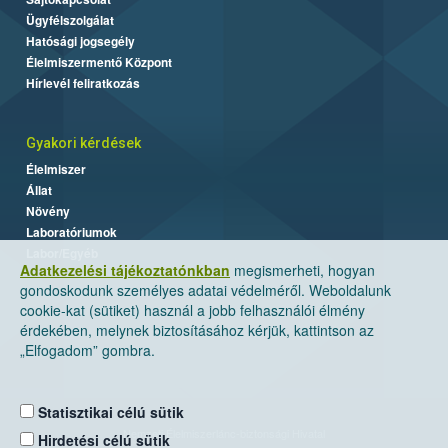
Ügyfélszolgálat
Hatósági jogsegély
Élelmiszermentő Központ
Hírlevél feliratkozás
Gyakori kérdések
Élelmiszer
Állat
Növény
Laboratóriumok
Labor/Egyéb
Adatkezelési tájékoztatónkban
megismerheti, hogyan
gondoskodunk személyes adatai védelméről. Weboldalunk
cookie-kat (sütiket) használ a jobb felhasználói élmény
érdekében, melynek biztosításához kérjük, kattintson az
„Elfogadom” gombra.
Statisztikai célú sütik
Nemzeti Élelmiszerlánc-biztonsági Hivatal
Hirdetési célú sütik