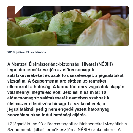
2016. július 21, csütörtök
A Nemzeti Élelmiszerlánc-biztonsági Hivatal (NÉBIH)
legújabb terméktesztjén az előrecsomagolt
salátakeverékeket és azok fő összetevőjét, a jégsalátákat
vizsgálta. A Szupermenta projektben 35 terméket
ellenőrzött a hatóság. A laboratóriumi vizsgálatok alapján
valamennyi megfelelő volt. Jelölési hiba miatt 10
előrecsomagolt salátakeverék esetében szabnak ki
élelmiszer-ellenőrzési bírságot a szakemberek, a
jégsalátáknál pedig nem engedélyezett hatóanyag
használata okán indul hatósági eljárás.
12 jégsalátát és 23 előrecsomagolt salátakeveréket vizsgáltak a
Szupermenta júliusi terméktesztjén a NÉBIH szakemberei. A