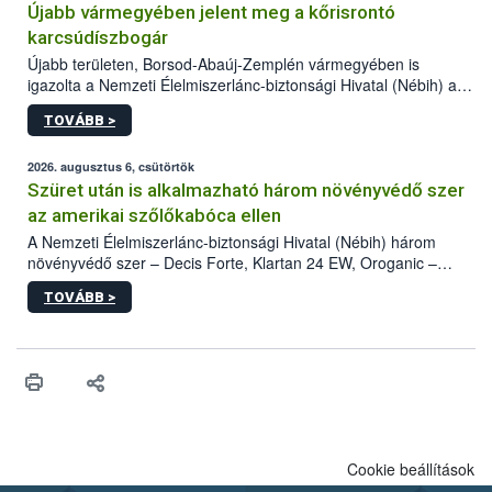
Újabb vármegyében jelent meg a kőrisrontó
karcsúdíszbogár
Újabb területen, Borsod-Abaúj-Zemplén vármegyében is
igazolta a Nemzeti Élelmiszerlánc-biztonsági Hivatal (Nébih) a
kőrisrontó karcsúdíszbogár (Agrilus planipennis) jelenlétét. A
TOVÁBB >
kártevőt nem csak színcsapdában találták meg, de már fertőzött
fában is azonosították. A növényvédelmi szakemberek folytatják
az intenzív felderítést, emellett az intézkedéseket a szlovák
2026. augusztus 6, csütörtök
hatósággal is összehangolják a terjedés megállítása érdekében.
Szüret után is alkalmazható három növényvédő szer
az amerikai szőlőkabóca ellen
A Nemzeti Élelmiszerlánc-biztonsági Hivatal (Nébih) három
növényvédő szer – Decis Forte, Klartan 24 EW, Oroganic –
engedélyokiratát módosította, így azok a szüretet követően,
TOVÁBB >
egészen a vesszőérettség (BBCH 91) stádiumáig
felhasználhatóak a szőlőben. A kiterjesztések célja, hogy a korai
érésű szőlőkben is legyen lehetőség a károsító elleni további
védekezésre. Az Oroganic készítmény kis kiszerelésben kiskerti
felhasználók számára is elérhető és ökológiai termesztésben is
engedélyezett.
Cookie beállítások