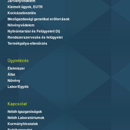
Járványvédelem
Kiemelt ügyek, EUTR
Kockázatkezelés
Mezőgazdasági genetikai erőforrások
Növényvédelem
Nyilvántartási és Felügyeleti Díj
Rendszerszervezés és felügyelet
Termékpálya-ellenőrzés
Ügyintézés
Élelmiszer
Állat
Növény
Labor/Egyéb
Kapcsolat
Nébih Igazgatóságok
Nébih Laboratóriumok
Kormányhivatalok
Sajtókapcsolat