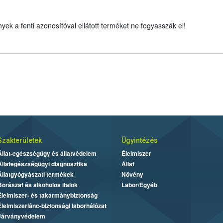
k a fenti azonosítóval ellátott terméket ne fogyasszák el!
Szakterületek
Ügyintézés
Állat-egészségügy és állatvédelem
Élelmiszer
Állategészségügyi diagnosztika
Állat
Állatgyógyászati termékek
Növény
Borászat és alkoholos italok
Labor/Egyéb
Élelmiszer- és takarmánybiztonság
Élelmiszerlánc-biztonsági laborhálózat
Járványvédelem