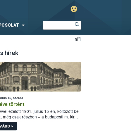
PCSOLAT
s hírek
úlius 15, szerda
éve történt
vvel ezelőtt 1901. július 15-én, költözött be
z, még csak részben – a budapesti m. kir.
i vetőmagvizsgáló állomás a Kis Rókus utca
VÁBB >
ám alatti, Czigler Győző által tervezett új