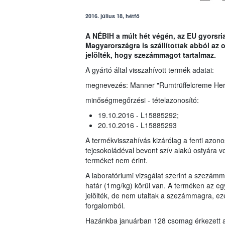
2016. július 18, hétfő
A NÉBIH a múlt hét végén, az EU gyorsria
Magyarországra is szállítottak abból a
jelölték, hogy szezámmagot tartalmaz.
A gyártó által visszahívott termék adatai:
megnevezés: Manner "Rumtrüffelcreme Her
minőségmegőrzési - tételazonosító:
19.10.2016 - L15885292;
20.10.2016 - L15885293
A termékvisszahívás kizárólag a fenti azonosí
tejcsokoládéval bevont szív alakú ostyára 
terméket nem érint.
A laboratóriumi vizsgálat szerint a szezámm
határ (1mg/kg) körül van. A terméken az eg
jelölték, de nem utaltak a szezámmagra, ezé
forgalomból.
Hazánkba januárban 128 csomag érkezett a n