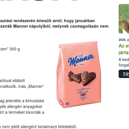
épüle
sztási rendszerén értesült arról, hogy januárban
z osztrák Manner nápolyiból, melynek csomagolásán nem
2026. j
Az e
zen" 300 g
járta
A kedv
forga
Korm.
TO
sérül
tóval ellátott
felme
vonatkozik, más „Manner”
veszé
Ezen 
vonni
ag jelenléte a kimutatási
jártas
yéb allergén anyagokat
rt a terméket kivonták a
em jelölt allergént tartalmazó tételekből.