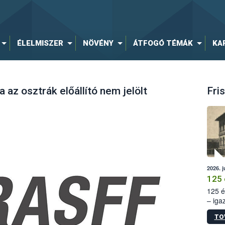
ÉLELMISZER
NÖVÉNY
ÁTFOGÓ TÉMÁK
KA
a az osztrák előállító nem jelölt
Fris
2026. j
125 
125 é
– iga
állam
TO
15. sz