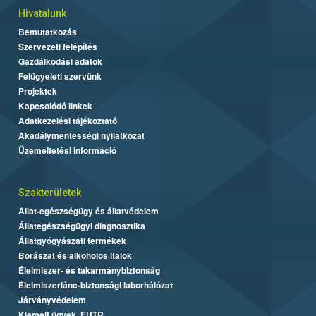
Hivatalunk
Bemutatkozás
Szervezeti felépítés
Gazdálkodási adatok
Felügyeleti szervünk
Projektek
Kapcsolódó linkek
Adatkezelési tájékoztató
Akadálymentességi nyilatkozat
Üzemeltetési információ
Szakterületek
Állat-egészségügy és állatvédelem
Állategészségügyi diagnosztika
Állatgyógyászati termékek
Borászat és alkoholos italok
Élelmiszer- és takarmánybiztonság
Élelmiszerlánc-biztonsági laborhálózat
Járványvédelem
Kiemelt ügyek, EUTR