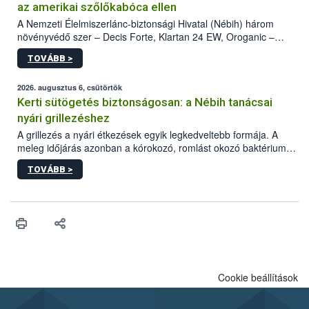
az amerikai szőlőkabóca ellen
A Nemzeti Élelmiszerlánc-biztonsági Hivatal (Nébih) három
növényvédő szer – Decis Forte, Klartan 24 EW, Oroganic –
engedélyokiratát módosította, így azok a szüretet követően,
TOVÁBB >
egészen a vesszőérettség (BBCH 91) stádiumáig
felhasználhatóak a szőlőben. A kiterjesztések célja, hogy a korai
érésű szőlőkben is legyen lehetőség a károsító elleni további
2026. augusztus 6, csütörtök
védekezésre. Az Oroganic készítmény kis kiszerelésben kiskerti
Kerti sütögetés biztonságosan: a Nébih tanácsai
felhasználók számára is elérhető és ökológiai termesztésben is
nyári grillezéshez
engedélyezett.
A grillezés a nyári étkezések egyik legkedveltebb formája. A
meleg időjárás azonban a kórokozó, romlást okozó baktériumok
gyorsabb szaporodásának is kedvez. A szabadtéri sütögetés
TOVÁBB >
ezért nem csupán a megfelelő sütési technikáról szól: legalább
ilyen fontos az alapanyagok biztonságos kezelése, az alapvető
higiéniai szabályok betartása, a megfelelő hőkezelés, valamint a
maradékok szakszerű tárolása. A Nemzeti Élelmiszerlánc-
biztonsági Hivatal (Nébih) Oktatási Programja összegyűjtötte a
biztonságos grillezés legfontosabb tudnivalóit.
Cookie beállítások