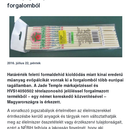
forgalomból
2016. július 22, péntek
Határérték feletti formaldehid kioldódás miatt kínai eredetű
műanyag evőpálcikát vontak ki a forgalomból több európai
tagállamban. A Jade Temple márkajelzéssel és
HVS14050502 tételazonosító jelöléssel forgalmazott
termékből – egy német kereskedő közvetítésével –
Magyarországra is érkezett.
A vonatkozó jogszabályok értelmében az élelmiszerekkel
érintkezésbe kerülő anyagok és tárgyak nem változtathatják
meg az élelmiszer összetételét vagy érzékszervi tulajdonságait,
ezért a NÉBIH felhívja a lakosság figyelmét, hogy aki