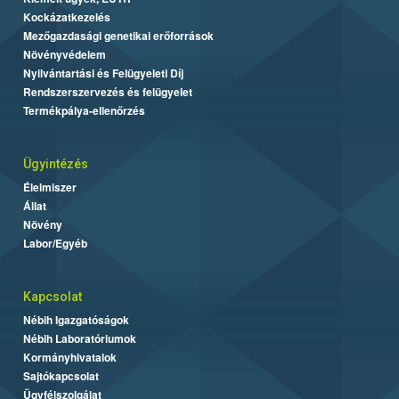
Kockázatkezelés
Mezőgazdasági genetikai erőforrások
Növényvédelem
Nyilvántartási és Felügyeleti Díj
Rendszerszervezés és felügyelet
Termékpálya-ellenőrzés
Ügyintézés
Élelmiszer
Állat
Növény
Labor/Egyéb
Kapcsolat
Nébih Igazgatóságok
Nébih Laboratóriumok
Kormányhivatalok
Sajtókapcsolat
Ügyfélszolgálat