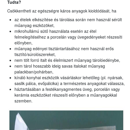
Tudta?
Csökkentheti az egészségre káros anyagok kioldódását, ha
az ételek elkészítése és tárolása során nem használ sérült
műanyag eszközöket,
mikrohullámú sütő használata esetén az étel
felmelegítéséhez a porcelán vagy üvegedényeket részesíti
előnyben,
műanyag edényei tisztántartásához nem használ erős
tisztító/súrolószereket,
nem tölt forró italt és élelmiszert műanyag tárolóedénybe,
nem tárol hosszabb ideig savas italokat műanyag
palackban/pohárban,
kínáló konyhai eszközök vásárláskor lehetőleg (pl. nyársak,
saslik pálca, evőpálcika) a természetes anyagokat válassza,
háztartásában a festékanyagmentes üveg, porcelán vagy
kerámia eszközöket részesíti előnyben a műanyagokkal
szemben.