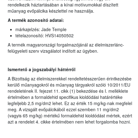
rendelkezik háztartásában a kínai motívumokkal díszített
műanyag evőpálcika készlettel ne használja.
A termék azonosító adatai:
márkajelzés: Jade Temple
tételazonosító: HVS14050502
A termék magyarországi forgalmazójánál az élelmiszerlánc-
felügyeleti szerv vizsgálatot indított az ügyben.
Ismertető a jogszabályi háttérről
A Bizottság az élelmiszerekkel rendeltetésszerűen érintkezésbe
kerülő műanyagokról és műanyag tárgyakról szóló 10/2011/EU
rendeletének II. fejezet 11. cikk (1) bekezdése és I. melléklete
értelmében a formaldehid specifikus kioldódási határértéke
legfeljebb 2,5 mg/dm2 lehet. Ez az érték 15 mg/kg-nak megfelel
meg. A vizsgált evőpálcikából ezzel szemben 11 mg/dm2
(vagyis 65 mg/kg) mértékű formaldehid kioldódást mértek, ezért
azt a rendelet 4. cikke értelmében nem lehet forgalomba hozni.