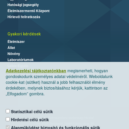
Hatósági jogsegély
Élelmiszermentő Központ
Hírlevél feliratkozás
Gyakori kérdések
Élelmiszer
Állat
Növény
Laboratóriumok
Labor/Egyéb
Adatkezelési tájékoztatónkban
megismerheti, hogyan
gondoskodunk személyes adatai védelméről. Weboldalunk
cookie-kat (sütiket) használ a jobb felhasználói élmény
érdekében, melynek biztosításához kérjük, kattintson az
„Elfogadom” gombra.
Statisztikai célú sütik
Nemzeti Élelmiszerlánc-biztonsági Hivatal
Hirdetési célú sütik
Cím: 1024 Budapest, Keleti Károly utca. 24.
Alapműködést biztosító és funkcionális sütik