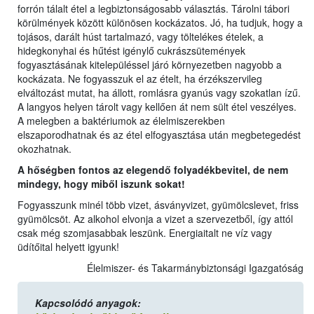
forrón tálalt étel a legbiztonságosabb választás. Tárolni tábori
körülmények között különösen kockázatos. Jó, ha tudjuk, hogy a
tojásos, darált húst tartalmazó, vagy töltelékes ételek, a
hidegkonyhai és hűtést igénylő cukrászsütemények
fogyasztásának kitelepüléssel járó környezetben nagyobb a
kockázata. Ne fogyasszuk el az ételt, ha érzékszervileg
elváltozást mutat, ha állott, romlásra gyanús vagy szokatlan ízű.
A langyos helyen tárolt vagy kellően át nem sült étel veszélyes.
A melegben a baktériumok az élelmiszerekben
elszaporodhatnak és az étel elfogyasztása után megbetegedést
okozhatnak.
A hőségben fontos az elegendő folyadékbevitel, de nem
mindegy, hogy miből iszunk sokat!
Fogyasszunk minél több vizet, ásványvizet, gyümölcslevet, friss
gyümölcsöt. Az alkohol elvonja a vizet a szervezetből, így attól
csak még szomjasabbak leszünk. Energiaitalt ne víz vagy
üdítőital helyett igyunk!
Élelmiszer- és Takarmánybiztonsági Igazgatóság
Kapcsolódó anyagok: