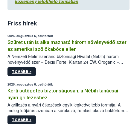
közlemény letölthető formában
Friss hírek
2026. augusztus 6, csütörtök
Szüret után is alkalmazható három növényvédő szer
az amerikai szőlőkabóca ellen
A Nemzeti Élelmiszerlánc-biztonsági Hivatal (Nébih) három
növényvédő szer – Decis Forte, Klartan 24 EW, Oroganic –
engedélyokiratát módosította, így azok a szüretet követően,
TOVÁBB >
egészen a vesszőérettség (BBCH 91) stádiumáig
felhasználhatóak a szőlőben. A kiterjesztések célja, hogy a korai
érésű szőlőkben is legyen lehetőség a károsító elleni további
2026. augusztus 6, csütörtök
védekezésre. Az Oroganic készítmény kis kiszerelésben kiskerti
Kerti sütögetés biztonságosan: a Nébih tanácsai
felhasználók számára is elérhető és ökológiai termesztésben is
nyári grillezéshez
engedélyezett.
A grillezés a nyári étkezések egyik legkedveltebb formája. A
meleg időjárás azonban a kórokozó, romlást okozó baktériumok
gyorsabb szaporodásának is kedvez. A szabadtéri sütögetés
TOVÁBB >
ezért nem csupán a megfelelő sütési technikáról szól: legalább
ilyen fontos az alapanyagok biztonságos kezelése, az alapvető
higiéniai szabályok betartása, a megfelelő hőkezelés, valamint a