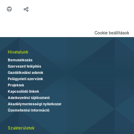
maradékok szakszerű tárolása. A Nemzeti Élelmiszerlánc-
biztonsági Hivatal (Nébih) Oktatási Programja összegyűjtötte a
biztonságos grillezés legfontosabb tudnivalóit.
Cookie beállítások
Hivatalunk
Bemutatkozás
Szervezeti felépítés
Gazdálkodási adatok
Felügyeleti szervünk
Projektek
Kapcsolódó linkek
Adatkezelési tájékoztató
Akadálymentességi nyilatkozat
Üzemeltetési információ
Szakterületek