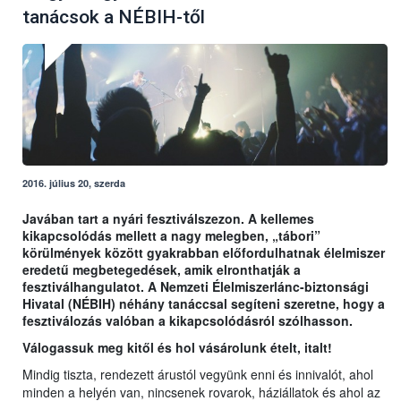
tanácsok a NÉBIH-től
2016. július 20, szerda
Javában tart a nyári fesztiválszezon. A kellemes
kikapcsolódás mellett a nagy melegben, „tábori”
körülmények között gyakrabban előfordulhatnak élelmiszer
eredetű megbetegedések, amik elronthatják a
fesztiválhangulatot. A Nemzeti Élelmiszerlánc-biztonsági
Hivatal (NÉBIH) néhány tanáccsal segíteni szeretne, hogy a
fesztiválozás valóban a kikapcsolódásról szólhasson.
Válogassuk meg kitől és hol vásárolunk ételt, italt!
Mindig tiszta, rendezett árustól vegyünk enni és innivalót, ahol
minden a helyén van, nincsenek rovarok, háziállatok és ahol az