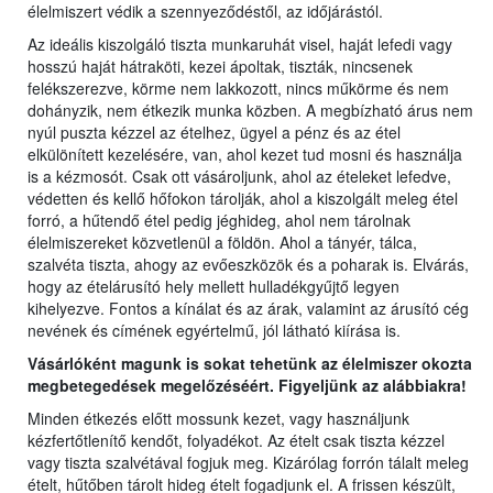
élelmiszert védik a szennyeződéstől, az időjárástól.
Az ideális kiszolgáló tiszta munkaruhát visel, haját lefedi vagy
hosszú haját hátraköti, kezei ápoltak, tiszták, nincsenek
felékszerezve, körme nem lakkozott, nincs műkörme és nem
dohányzik, nem étkezik munka közben. A megbízható árus nem
nyúl puszta kézzel az ételhez, ügyel a pénz és az étel
elkülönített kezelésére, van, ahol kezet tud mosni és használja
is a kézmosót. Csak ott vásároljunk, ahol az ételeket lefedve,
védetten és kellő hőfokon tárolják, ahol a kiszolgált meleg étel
forró, a hűtendő étel pedig jéghideg, ahol nem tárolnak
élelmiszereket közvetlenül a földön. Ahol a tányér, tálca,
szalvéta tiszta, ahogy az evőeszközök és a poharak is. Elvárás,
hogy az ételárusító hely mellett hulladékgyűjtő legyen
kihelyezve. Fontos a kínálat és az árak, valamint az árusító cég
nevének és címének egyértelmű, jól látható kiírása is.
Vásárlóként magunk is sokat tehetünk az élelmiszer okozta
megbetegedések megelőzéséért. Figyeljünk az alábbiakra!
Minden étkezés előtt mossunk kezet, vagy használjunk
kézfertőtlenítő kendőt, folyadékot. Az ételt csak tiszta kézzel
vagy tiszta szalvétával fogjuk meg. Kizárólag forrón tálalt meleg
ételt, hűtőben tárolt hideg ételt fogadjunk el. A frissen készült,