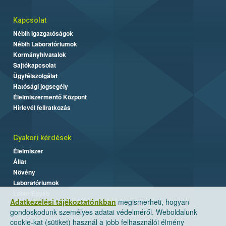
Kapcsolat
Nébih Igazgatóságok
Nébih Laboratóriumok
Kormányhivatalok
Sajtókapcsolat
Ügyfélszolgálat
Hatósági jogsegély
Élelmiszermentő Központ
Hírlevél feliratkozás
Gyakori kérdések
Élelmiszer
Állat
Növény
Laboratóriumok
Labor/Egyéb
Adatkezelési tájékoztatónkban
megismerheti, hogyan
gondoskodunk személyes adatai védelméről. Weboldalunk
cookie-kat (sütiket) használ a jobb felhasználói élmény