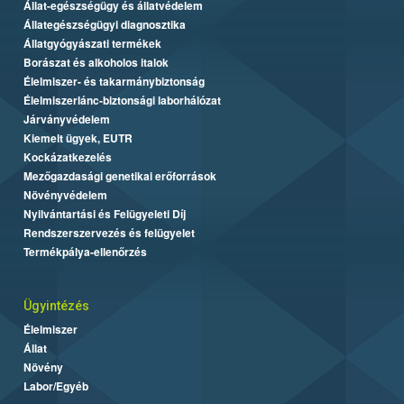
Állat-egészségügy és állatvédelem
Állategészségügyi diagnosztika
Állatgyógyászati termékek
Borászat és alkoholos italok
Élelmiszer- és takarmánybiztonság
Élelmiszerlánc-biztonsági laborhálózat
Járványvédelem
Kiemelt ügyek, EUTR
Kockázatkezelés
Mezőgazdasági genetikai erőforrások
Növényvédelem
Nyilvántartási és Felügyeleti Díj
Rendszerszervezés és felügyelet
Termékpálya-ellenőrzés
Ügyintézés
Élelmiszer
Állat
Növény
Labor/Egyéb