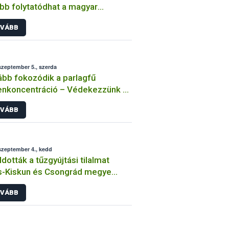
bb folytatódhat a magyar
mfihús japán exportja
VÁBB
szeptember 5., szerda
bb fokozódik a parlagfű
enkoncentráció – Védekezzünk a
agfű ellen!
VÁBB
szeptember 4., kedd
ldották a tűzgyújtási tilalmat
s-Kiskun és Csongrád megye
letén
VÁBB