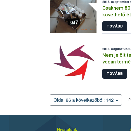
2018. szeptember 4
Csaknem 80
követhető ét
étrend-kiegé
TOVÁBB
a forgalombó
2018. augusztus 27
Nem jelölt t
vegán termé
Magyarorszá
TOVÁBB
— 20
Oldal 86 a következőből: 142
Hivatalunk