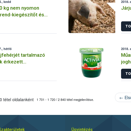
., kedd
2018. 
0 kg nem nyomon
Járj
rend-kiegészítőt és
szítő alapanyagot vont ki
TO
l a Nébih
., hétfő
2018. 
ejfehérjét tartalmazó
Műan
k érkezett
jogh
gra
TO
← Els
 tétel oldalanként
1 701 - 1 720 / 2 840 tétel megjelenítése.
Szakterületek
Ügyintézés