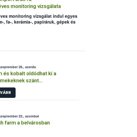
ves monitoring vizsgálata
éves monitoring vizsgálat indul egyes
m-, fa-, kerámia-, papíráruk, gépek és
agaira vonatkozóan. A vizsgálat
vek negatív ellenőrzési tapasztalatai
ág egyúttal az ellenőrzött áruk körét
szeptember 26., szerda
 és kobalt oldódhat ki a
rmekeknek szánt
elizőkészletből
VÁBB
szeptember 22., szombat
h farm a belvárosban