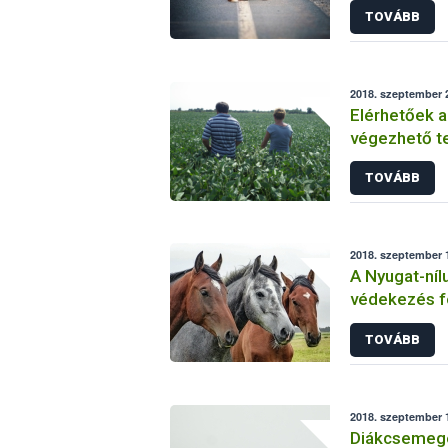
TOVÁBB
2018. szeptember 2
Elérhetőek a
végezhető t
követelmény
TOVÁBB
2018. szeptember 1
A Nyugat-níl
védekezés f
figyelmeztet
TOVÁBB
2018. szeptember 1
Diákcsemegé