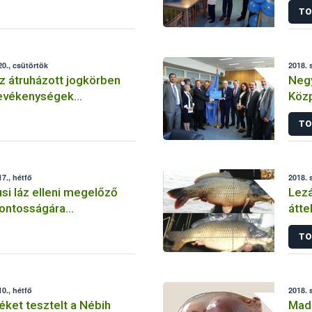
TO
0., csütörtök
2018. 
z átruházott jogkörben
Neg
evékenységek
Közp
ei
Radi
TO
Labo
7., hétfő
2018. 
usi láz elleni megelőző
Lezá
ontosságára
átte
 a Nébih
TO
0., hétfő
2018. 
ket tesztelt a Nébih
Madá