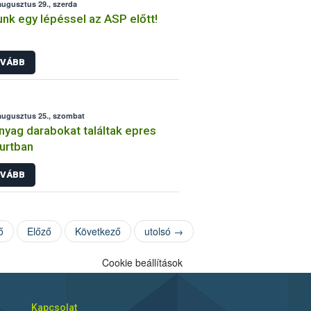
augusztus 29., szerda
unk egy lépéssel az ASP előtt!
VÁBB
augusztus 25., szombat
yag darabokat találtak epres
urtban
VÁBB
ő
Előző
Következő
utolsó →
Cookie beállítások
Kapcsolat