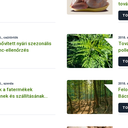
tová
baro
TO
., csütörtök
2018. 
bővített nyári szezonális
Tová
nc-ellenőrzés
poll
parl
TO
., szerda
2018. 
k a fatermékek
Felo
nek és szállításának
Bác
terü
TO