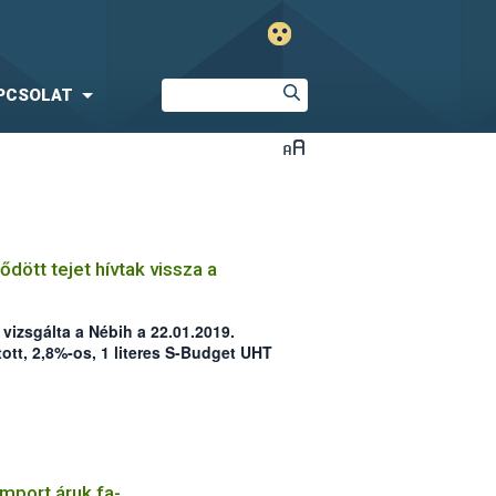
PCSOLAT
ődött tejet hívtak vissza a
vizsgálta a Nébih a 22.01.2019.
ott, 2,8%-os, 1 literes S-Budget UHT
 szennyezettségét a laboratóriumi
 ezért a Nébih elrendelte annak
 fogyasztóktól történő
CIKKBEN!
import áruk fa-