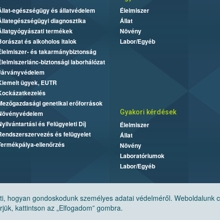
Állat-egészségügy és állatvédelem
Élelmiszer
Állategészségügyi diagnosztika
Állat
Állatgyógyászati termékek
Növény
Borászat és alkoholos italok
Labor/Egyéb
Élelmiszer- és takarmánybiztonság
Élelmiszerlánc-biztonsági laborhálózat
Járványvédelem
Kiemelt ügyek, EUTR
Kockázatkezelés
Mezőgazdasági genetikai erőforrások
Gyakori kérdések
Növényvédelem
Nyilvántartási és Felügyeleti Díj
Élelmiszer
Rendszerszervezés és felügyelet
Állat
Termékpálya-ellenőrzés
Növény
Laboratóriumok
Labor/Egyéb
, hogyan gondoskodunk személyes adatai védelméről. Weboldalunk cook
jük, kattintson az „Elfogadom” gombra.