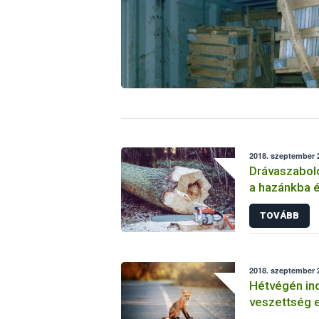
2018. szeptember 2
Drávaszabolc
a hazánkba 
szállítmányo
TOVÁBB
2018. szeptember 2
Hétvégén ind
veszettség e
kampánya