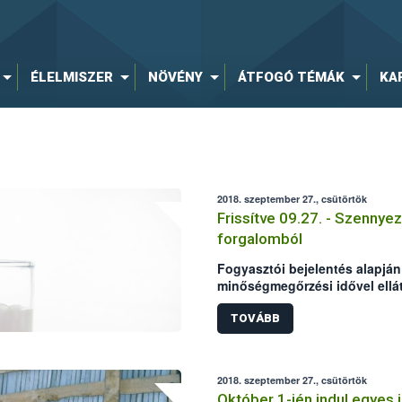
ÉLELMISZER
NÖVÉNY
ÁTFOGÓ TÉMÁK
KA
2018. szeptember 27., csütörtök
Frissítve 09.27. - Szennyez
forgalomból
Fogyasztói bejelentés alapján 
minőségmegőrzési idővel ellát
tejet. A termék mikrobiológiai
vizsgálatok is megerősítették,
TOVÁBB
forgalomból való kivonását és
visszahívását. FRISSÍTÉS A 
2018. szeptember 27., csütörtök
Október 1-jén indul egyes 