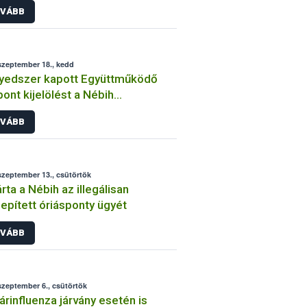
VÁBB
szeptember 18., kedd
yedszer kapott Együttműködő
ont kijelölést a Nébih
oanalitikai Referencia
VÁBB
ratóriuma
szeptember 13., csütörtök
rta a Nébih az illegálisan
lepített óriásponty ügyét
VÁBB
szeptember 6., csütörtök
rinfluenza járvány esetén is