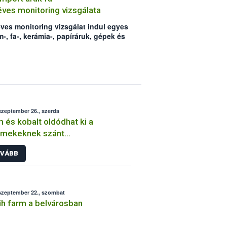
ves monitoring vizsgálata
éves monitoring vizsgálat indul egyes
m-, fa-, kerámia-, papíráruk, gépek és
agaira vonatkozóan. A vizsgálat
vek negatív ellenőrzési tapasztalatai
ág egyúttal az ellenőrzött áruk körét
szeptember 26., szerda
 és kobalt oldódhat ki a
rmekeknek szánt
elizőkészletből
VÁBB
szeptember 22., szombat
h farm a belvárosban