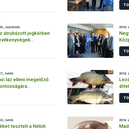
TO
0., csütörtök
2018. 
z átruházott jogkörben
Neg
evékenységek
Közp
ei
Radi
TO
Labo
7., hétfő
2018. 
usi láz elleni megelőző
Lezá
ontosságára
átte
 a Nébih
TO
0., hétfő
2018. 
ket tesztelt a Nébih
Madá