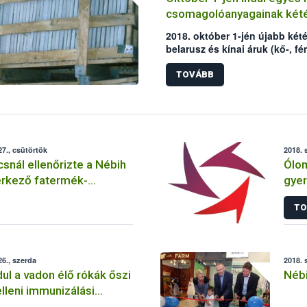
csomagolóanyagainak kété
2018. október 1-jén újabb két
belarusz és kínai áruk (kő-, fé
alkatrészek) fa-csomagolóany
újbóli elrendelését az elmúlt é
TOVÁBB
indokolták. Az Európai Bizotts
is jelentősen bővítette.
7., csütörtök
2018. 
snál ellenőrizte a Nébih
Ólom
érkező fatermék-
gye
kat
regg
TO
6., szerda
2018. 
ul a vadon élő rókák őszi
Nébi
lleni immunizálási