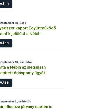
VÁBB
szeptember 18., kedd
yedszer kapott Együttműködő
ont kijelölést a Nébih
oanalitikai Referencia
VÁBB
ratóriuma
szeptember 13., csütörtök
rta a Nébih az illegálisan
lepített óriásponty ügyét
VÁBB
szeptember 6., csütörtök
rinfluenza járvány esetén is