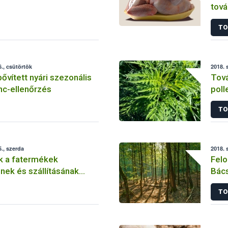
tová
baro
TO
., csütörtök
2018. 
bővített nyári szezonális
Tová
nc-ellenőrzés
poll
parl
TO
., szerda
2018. 
k a fatermékek
Felo
nek és szállításának
Bác
terü
TO