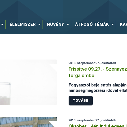
ÉLELMISZER
NÖVÉNY
ÁTFOGÓ TÉMÁK
KA
2018. szeptember 27., csütörtök
Frissítve 09.27. - Szennyez
forgalomból
Fogyasztói bejelentés alapján 
minőségmegőrzési idővel ellát
tejet. A termék mikrobiológiai
vizsgálatok is megerősítették,
TOVÁBB
forgalomból való kivonását és
visszahívását. FRISSÍTÉS A 
2018. szeptember 27., csütörtök
Október 1-jén indul egyes 