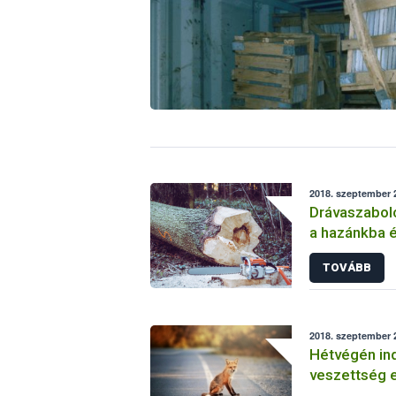
2018. szeptember 2
Drávaszabolc
a hazánkba 
szállítmányo
TOVÁBB
2018. szeptember 2
Hétvégén ind
veszettség e
kampánya