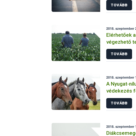
TOVÁBB
2018. szeptember 2
Elérhetőek a
végezhető t
követelmény
TOVÁBB
2018. szeptember 1
A Nyugat-níl
védekezés f
figyelmeztet
TOVÁBB
2018. szeptember 1
Diákcsemegé