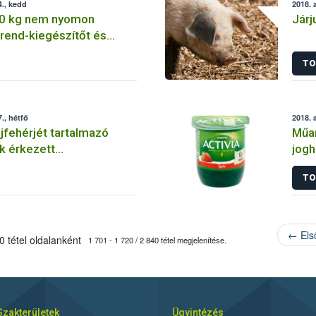
., kedd
2018. 
0 kg nem nyomon
Járj
rend-kiegészítőt és
szítő alapanyagot vont ki
TO
l a Nébih
., hétfő
2018. 
ejfehérjét tartalmazó
Műan
k érkezett
jogh
gra
TO
← Els
 tétel oldalanként
1 701 - 1 720 / 2 840 tétel megjelenítése.
Szakterületek
Ügyintézés