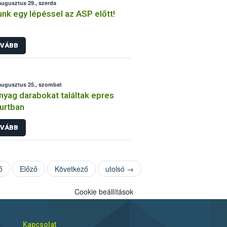
augusztus 29., szerda
unk egy lépéssel az ASP előtt!
VÁBB
augusztus 25., szombat
yag darabokat találtak epres
urtban
VÁBB
ő
Előző
Következő
utolsó →
Cookie beállítások
Kapcsolat