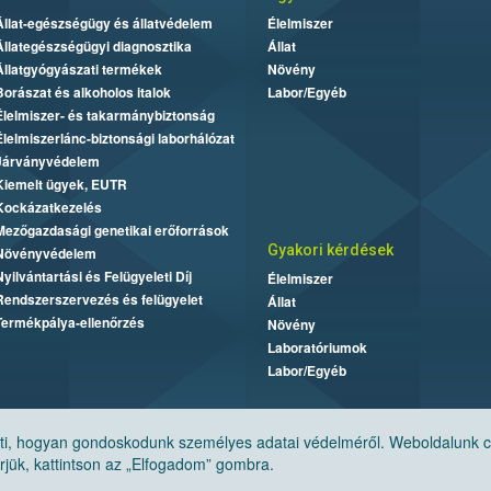
Állat-egészségügy és állatvédelem
Élelmiszer
Állategészségügyi diagnosztika
Állat
Állatgyógyászati termékek
Növény
Borászat és alkoholos italok
Labor/Egyéb
Élelmiszer- és takarmánybiztonság
Élelmiszerlánc-biztonsági laborhálózat
Járványvédelem
Kiemelt ügyek, EUTR
Kockázatkezelés
Mezőgazdasági genetikai erőforrások
Gyakori kérdések
Növényvédelem
Nyilvántartási és Felügyeleti Díj
Élelmiszer
Rendszerszervezés és felügyelet
Állat
Termékpálya-ellenőrzés
Növény
Laboratóriumok
Labor/Egyéb
, hogyan gondoskodunk személyes adatai védelméről. Weboldalunk cook
jük, kattintson az „Elfogadom” gombra.