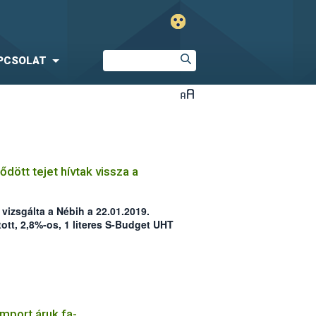
PCSOLAT
ődött tejet hívtak vissza a
vizsgálta a Nébih a 22.01.2019.
ott, 2,8%-os, 1 literes S-Budget UHT
 szennyezettségét a laboratóriumi
 ezért a Nébih elrendelte annak
 fogyasztóktól történő
CIKKBEN!
import áruk fa-