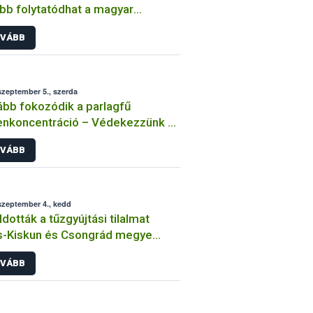
bb folytatódhat a magyar
mfihús japán exportja
VÁBB
szeptember 5., szerda
bb fokozódik a parlagfű
enkoncentráció – Védekezzünk a
agfű ellen!
VÁBB
szeptember 4., kedd
ldották a tűzgyújtási tilalmat
s-Kiskun és Csongrád megye
letén
VÁBB