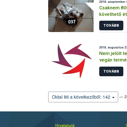
2018. szeptember 4
Csaknem 80
követhető ét
étrend-kiegé
TOVÁBB
a forgalombó
2018. augusztus 27
Nem jelölt t
vegán termé
Magyarorszá
TOVÁBB
— 20
Oldal 86 a következőből: 142
Hivatalunk