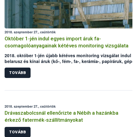
2018. szeptember 27., csütörtök
Október 1-jén indul egyes import áruk fa-
csomagolóanyagainak kétéves monitoring vizsgálata
2018. október 1-jén újabb kétéves monitoring vizsgálat indul e
belarusz és kínai áruk (kő-, fém-, fa-, kerámia-, papíráruk, gépe
alkatrészek) fa-csomagolóanyagaira vonatkozóan. A vizsgálat
újbóli elrendelését az elmúlt évek negatív ellenőrzési tapasztala
TOVÁBB
indokolták. Az Európai Bizottság egyúttal az ellenőrzött áruk kö
is jelentősen bővítette.
2018. szeptember 27., csütörtök
Drávaszabolcsnál ellenőrizte a Nébih a hazánkba
érkező fatermék-szállítmányokat
TOVÁBB