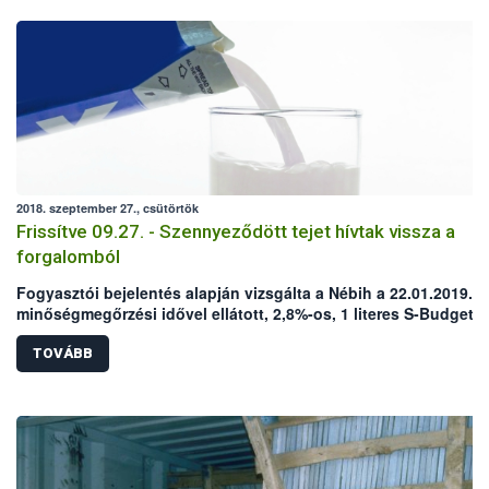
2018. szeptember 27., csütörtök
Frissítve 09.27. - Szennyeződött tejet hívtak vissza a
forgalomból
Fogyasztói bejelentés alapján vizsgálta a Nébih a 22.01.2019.
minőségmegőrzési idővel ellátott, 2,8%-os, 1 literes S-Budget 
tejet. A termék mikrobiológiai szennyezettségét a laboratóriumi
vizsgálatok is megerősítették, ezért a Nébih elrendelte annak
TOVÁBB
forgalomból való kivonását és fogyasztóktól történő
visszahívását. FRISSÍTÉS A CIKKBEN!