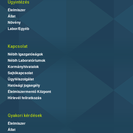
Ügyintézés
Élelmiszer
Állat
Növény
Labor/Egyéb
Kapcsolat
Nébih Igazgatóságok
Nébih Laboratóriumok
Kormányhivatalok
Sajtókapcsolat
Ügyfélszolgálat
Hatósági jogsegély
Élelmiszermentő Központ
Hírlevél feliratkozás
Gyakori kérdések
Élelmiszer
Állat