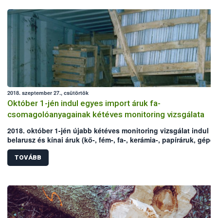
2018. szeptember 27., csütörtök
Október 1-jén indul egyes import áruk fa-
csomagolóanyagainak kétéves monitoring vizsgálata
2018. október 1-jén újabb kétéves monitoring vizsgálat indul e
belarusz és kínai áruk (kő-, fém-, fa-, kerámia-, papíráruk, gépe
alkatrészek) fa-csomagolóanyagaira vonatkozóan. A vizsgálat
újbóli elrendelését az elmúlt évek negatív ellenőrzési tapasztala
TOVÁBB
indokolták. Az Európai Bizottság egyúttal az ellenőrzött áruk kö
is jelentősen bővítette.