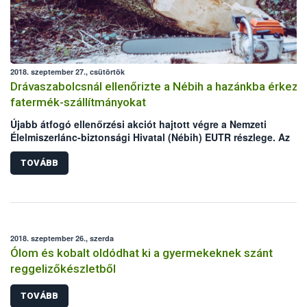
2018. szeptember 27., csütörtök
Drávaszabolcsnál ellenőrizte a Nébih a hazánkba érkező
fatermék-szállítmányokat
Újabb átfogó ellenőrzési akciót hajtott végre a Nemzeti
Élelmiszerlánc-biztonsági Hivatal (Nébih) EUTR részlege. Az
illegális faanyag-kereskedelemmel foglalkozó erdészeti felügye
szeptember elején, a Nemzeti Adó- és Vámhivatal Baranya Megy
TOVÁBB
Adó- és Vámigazgatóságával együttműködve, kétnapos akció
során ellenőrizték a hazánk felé irányuló fatermék-szállítmányo
a drávaszabolcsi határátkelőhelyen. Ezt követően a kiemelt
forgalmat bonyolító átvételi pontokon – ipari felhasználók,
feldolgozó üzemek –, valamint tűzifatelepeken végezték a
2018. szeptember 26., szerda
fatermék-szállítmányok és készletek átvizsgálását.
Ólom és kobalt oldódhat ki a gyermekeknek szánt
reggelizőkészletből
TOVÁBB