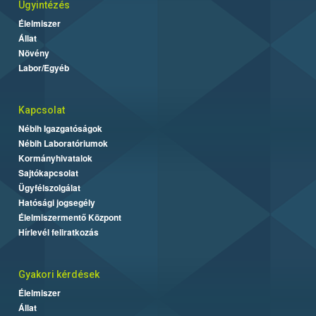
Ügyintézés
Élelmiszer
Állat
Növény
Labor/Egyéb
Kapcsolat
Nébih Igazgatóságok
Nébih Laboratóriumok
Kormányhivatalok
Sajtókapcsolat
Ügyfélszolgálat
Hatósági jogsegély
Élelmiszermentő Központ
Hírlevél feliratkozás
Gyakori kérdések
Élelmiszer
Állat