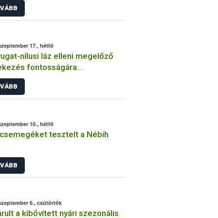
VÁBB
szeptember 17., hétfő
ugat-nílusi láz elleni megelőző
ekezés fontosságára
elmeztet a Nébih
VÁBB
szeptember 10., hétfő
csemegéket tesztelt a Nébih
VÁBB
szeptember 6., csütörtök
rult a kibővített nyári szezonális