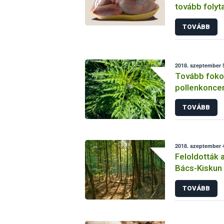
tovább folyt
baromfihús j
TOVÁBB
2018. szeptember 5
Tovább fokoz
pollenkonce
parlagfű elle
TOVÁBB
2018. szeptember 4
Feloldották a
Bács-Kiskun
területén
TOVÁBB