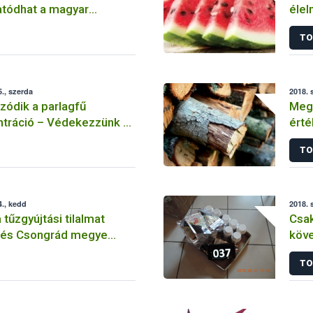
atódhat a magyar
élel
apán exportja
TO
., szerda
2018. 
ódik a parlagfű
Megv
ntráció – Védekezzünk a
érté
n!
szab
TO
., kedd
2018. 
 tűzgyújtási tilalmat
Csa
 és Csongrád megye
köve
étre
TO
a fo