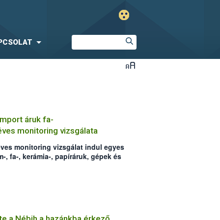
PCSOLAT
import áruk fa-
ves monitoring vizsgálata
éves monitoring vizsgálat indul egyes
m-, fa-, kerámia-, papíráruk, gépek és
agaira vonatkozóan. A vizsgálat
vek negatív ellenőrzési tapasztalatai
ág egyúttal az ellenőrzött áruk körét
zte a Nébih a hazánkba érkező