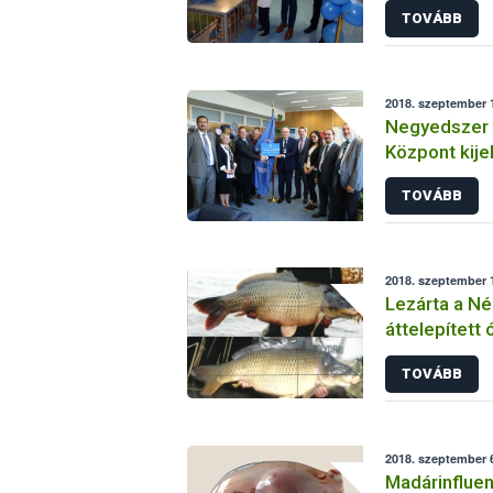
TOVÁBB
2018. szeptember 1
Negyedszer 
Központ kije
Radioanaliti
TOVÁBB
Laboratóriu
2018. szeptember 1
Lezárta a Néb
áttelepített 
TOVÁBB
2018. szeptember 6
Madárinfluen