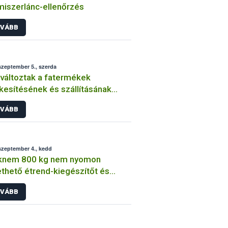
miszerlánc-ellenőrzés
VÁBB
szeptember 5., szerda
áltoztak a fatermékek
kesítésének és szállításának
ályai
VÁBB
szeptember 4., kedd
knem 800 kg nem nyomon
thető étrend-kiegészítőt és
nd-kiegészítő alapanyagot vont ki
VÁBB
rgalomból a Nébih