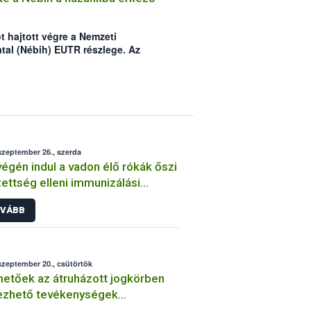
t hajtott végre a Nemzeti
atal (Nébih) EUTR részlege. Az
mmel foglalkozó erdészeti felügyelők
 Adó- és Vámhivatal Baranya Megyei
együttműködve, kétnapos akció
lé irányuló fatermék-szállítmányokat
elyen. Ezt követően a kiemelt
ontokon – ipari felhasználók,
 tűzifatelepeken végezték a
szeptember 26., szerda
letek átvizsgálását.
égén indul a vadon élő rókák őszi
ettség elleni immunizálási
pánya
VÁBB
szeptember 20., csütörtök
hetőek az átruházott jogkörben
ezhető tevékenységek
etelményei