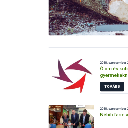
2018. szeptember 2
Ólom és koba
gyermekekne
reggelizőkés
TOVÁBB
2018. szeptember 
Nébih farm a