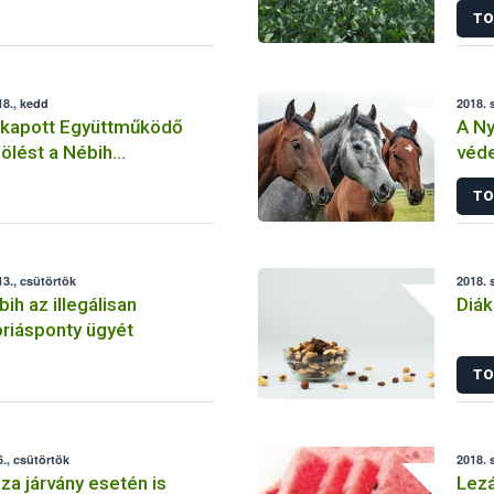
TO
8., kedd
2018. 
kapott Együttműködő
A Ny
lölést a Nébih
véd
kai Referencia
figy
TO
ma
3., csütörtök
2018. 
ih az illegálisan
Diák
óriásponty ügyét
TO
., csütörtök
2018. 
za járvány esetén is
Lezá