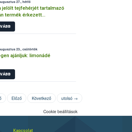
augusztus 27., hétfő
jelölt tejfehérjét tartalmazó
n termék érkezett
yarországra
VÁBB
augusztus 23., csütörtök
gen ajánljuk: limonádé
VÁBB
ő
Előző
Következő
utolsó →
Cookie beállítások
Kapcsolat