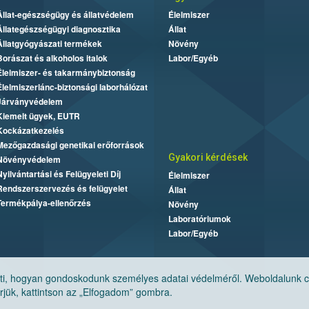
Állat-egészségügy és állatvédelem
Élelmiszer
Állategészségügyi diagnosztika
Állat
Állatgyógyászati termékek
Növény
Borászat és alkoholos italok
Labor/Egyéb
Élelmiszer- és takarmánybiztonság
Élelmiszerlánc-biztonsági laborhálózat
Járványvédelem
Kiemelt ügyek, EUTR
Kockázatkezelés
Mezőgazdasági genetikai erőforrások
Gyakori kérdések
Növényvédelem
Nyilvántartási és Felügyeleti Díj
Élelmiszer
Rendszerszervezés és felügyelet
Állat
Termékpálya-ellenőrzés
Növény
Laboratóriumok
Labor/Egyéb
, hogyan gondoskodunk személyes adatai védelméről. Weboldalunk cook
jük, kattintson az „Elfogadom” gombra.