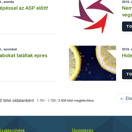
., szerda
2018. 
lépéssel az ASP előtt!
Nem 
vegá
Mag
TO
5., szombat
2018. 
bokat találtak epres
Hide
TO
← Els
 tétel oldalanként
1 701 - 1 720 / 2 839 tétel megjelenítése.
Szakterületek
Ügyintézés