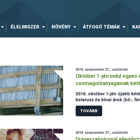
ÉLELMISZER
NÖVÉNY
ÁTFOGÓ TÉMÁK
KA
2018. szeptember 27., csütörtök
Október 1-jén indul egyes 
csomagolóanyagainak kété
2018. október 1-jén újabb két
belarusz és kínai áruk (kő-, fé
alkatrészek) fa-csomagolóany
újbóli elrendelését az elmúlt é
TOVÁBB
indokolták. Az Európai Bizotts
is jelentősen bővítette.
2018. szeptember 27., csütörtök
Drávaszabolcsnál ellenőri