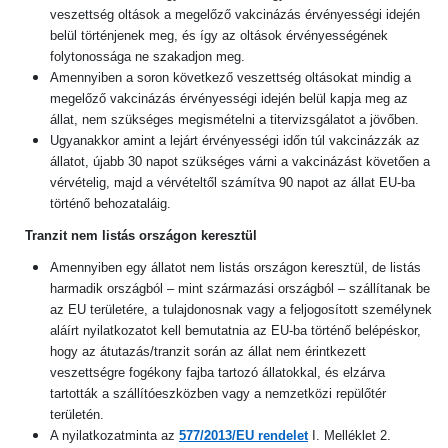
veszettség oltások a megelőző vakcinázás érvényességi idején
belül történjenek meg, és így az oltások érvényességének
folytonossága ne szakadjon meg.
Amennyiben a soron következő veszettség oltásokat mindig a
megelőző vakcinázás érvényességi idején belül kapja meg az
állat, nem szükséges megismételni a titervizsgálatot a jövőben.
Ugyanakkor amint a lejárt érvényességi időn túl vakcinázzák az
állatot, újabb 30 napot szükséges várni a vakcinázást követően a
vérvételig, majd a vérvételtől számítva 90 napot az állat EU-ba
történő behozataláig.
Tranzit nem listás országon keresztül
Amennyiben egy állatot nem listás országon keresztül, de listás
harmadik országból – mint származási országból – szállítanak be
az EU területére, a tulajdonosnak vagy a feljogosított személynek
aláírt nyilatkozatot kell bemutatnia az EU-ba történő belépéskor,
hogy az átutazás/tranzit során az állat nem érintkezett
veszettségre fogékony fajba tartozó állatokkal, és elzárva
tartották a szállítóeszközben vagy a nemzetközi repülőtér
területén.
A nyilatkozatminta az
577/2013/EU rendelet
I. Melléklet 2.