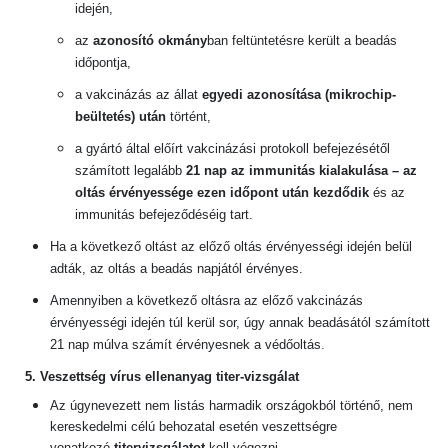
idején,
az
azonosító okmány
ban feltüntetésre került a beadás
időpontja,
a vakcinázás az állat
egyedi azonosítása (mikrochip-
beültetés) után
történt,
a gyártó által előírt vakcinázási protokoll befejezésétől
számított legalább
21 nap az immunitás kialakulása – az
oltás érvényessége ezen időpont után kezdődik
és az
immunitás befejeződéséig tart.
Ha a következő oltást az előző oltás érvényességi idején belül
adták, az oltás a beadás napjától érvényes.
Amennyiben a következő oltásra az előző vakcinázás
érvényességi idején túl kerül sor, úgy annak beadásától számított
21 nap múlva számít érvényesnek a védőoltás.
5. Veszettség vírus ellenanyag titer-vizsgálat
Az úgynevezett nem listás harmadik országokból történő, nem
kereskedelmi célú behozatal esetén veszettségre
vonatkozó
titervizsgálatot
kell végezni.