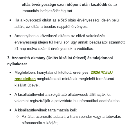
oltás érvényessége ezen időpont után kezdődik
és az
immunitás befejeződéséig tart.
Ha a következő oltást az előző oltás érvényességi idején belül
adták, az oltás a beadás napjától érvényes.
Amennyiben a következő oltásra az előző vakcinázás
érvényességi idején túl kerül sor, úgy annak beadásától számított
21 nap múlva számít érvényesnek a védőoltás.
3. Azonosító okmány (Uniós kisállat útlevél) és tulajdonosi
nyilatkozat
Me
gfelelően, hiánytalanul kitöltött, érvényes,
2026/705
/EU
rendeletben
meghatározott mintának megfelelő formátumú
kisállat útlevél.
A kisállatútlevelet a szolgáltató állatorvosok állíthatják ki,
valamint regisztrálják a petvetdata.hu informatikai adatbázisba.
A kisállatútlevélnek tartalmaznia kell:
Az állat azonosító adatait, a transzponder vagy a tetoválás
alfanumerikus kódját;