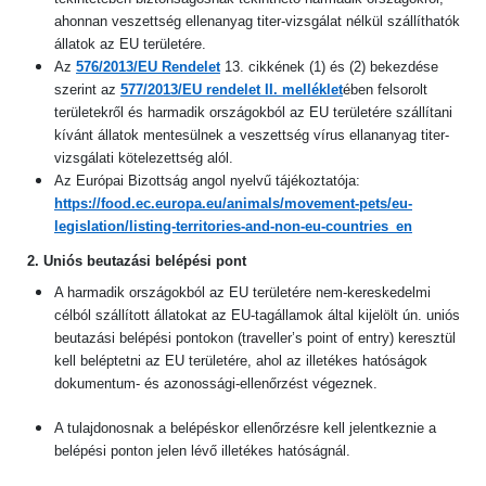
ahonnan veszettség ellenanyag titer-vizsgálat nélkül szállíthatók
állatok az EU területére.
Az
576/2013/EU Rendelet
13. cikkének (1) és (2) bekezdése
szerint az
577/2013/EU rendelet II. melléklet
ében
felsorolt
területekről és harmadik országokból
az EU területére
szállítani
kívánt állatok mentesülnek a veszettség vírus ellananyag titer-
vizsgálati kötelezettség alól.
Az Európai Bizottság angol nyelvű tájékoztatója:
https://food.ec.europa.eu/animals/movement-pets/eu-
legislation/listing-territories-and-non-eu-countries_en
2. Uniós beutazási belépési pont
A harmadik országokból az EU területére nem-kereskedelmi
célból szállított állatokat az EU-tagállamok által kijelölt ún. uniós
beutazási belépési pontokon (traveller’s point of entry) keresztül
kell beléptetni az EU területére, ahol az illetékes hatóságok
dokumentum- és azonossági-ellenőrzést végeznek.
A tulajdonosnak a belépéskor ellenőrzésre kell jelentkeznie a
belépési ponton jelen lévő illetékes hatóságnál.