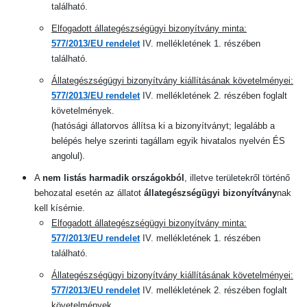
található.
Elfogadott állategészségügyi bizonyítvány minta:
577/2013/EU rendelet
IV. mellékletének 1. részében
található.
Állategészségügyi bizonyítvány kiállításának követelményei:
577/2013/EU rendelet
IV. mellékletének 2. részében foglalt
követelmények.
(hatósági állatorvos állítsa ki a bizonyítványt; legalább a
belépés helye szerinti tagállam egyik hivatalos nyelvén ÉS
angolul).
A
nem listás harmadik országokból
, illetve területekről történő
behozatal esetén az állatot
állategészségügyi bizonyítvány
nak
kell kísérnie
.
Elfogadott állategészségügyi bizonyítvány minta:
577/2013/EU rendelet
IV.
mellékletének 1. részében
található.
Állategészségügyi bizonyítvány kiállításának követelményei:
577/2013/EU rendelet
IV. mellékletének 2. részében foglalt
követelmények.