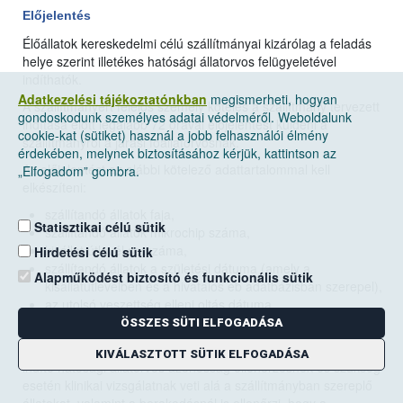
Előjelentés
Élőállatok kereskedelmi célú szállítmányai kizárólag a feladás
helye szerint illetékes hatósági állatorvos felügyeletével
indíthatók.
Adatkezelési tájékoztatónkban
megismerheti, hogyan
A szállítmányért felelős személy köteles a szállítmány tervezett
gondoskodunk személyes adatai védelméről. Weboldalunk
indítása előtt legalább 72 órával előjelentést küldeni a
cookie-kat (sütiket) használ a jobb felhasználói élmény
szállítmányról a járási főállatorvosnak.
érdekében, melynek biztosításához kérjük, kattintson az
Az előjelentést az alábbi kötelező adattartalommal kell
„Elfogadom” gombra.
elkészíteni:
szállítandó állatok faja,
Statisztikai célú sütik
szállítandó állatok mikrochip száma,
kisállat útlevél sorszáma,
Hirdetési célú sütik
szállítandó állatok a születési dátuma (amely a
Alapműködést biztosító és funkcionális sütik
kisállatútlevélben és a hivatalos eb adatbázisban szerepel),
az utolsó veszettség elleni oltás dátuma,
a tenyésztő FELIR azonosítója.
ÖSSZES SÜTI ELFOGADÁSA
A szállítmány indítását megelőző 48 órán belül a szállítmányt
KIVÁLASZTOTT SÜTIK ELFOGADÁSA
indító hatósági állatorvos azonosság ellenőrzésnek és szükség
esetén klinikai vizsgálatnak veti alá a szállítmányban szereplő
állatokat, valamint a berakodásnál is ellenőrzi, hogy a