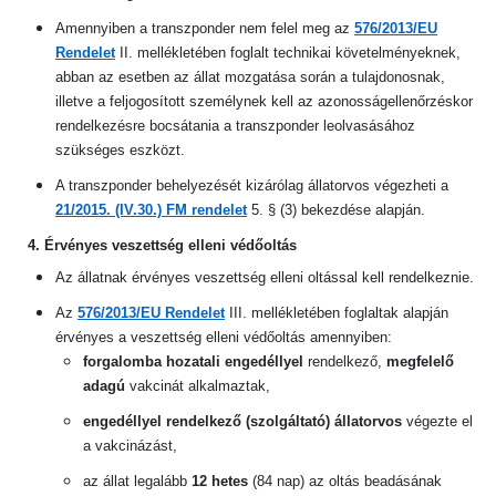
Amennyiben a transzponder nem felel meg az
576/2013/EU
Rendelet
II. mellékletében foglalt technikai követelményeknek,
abban az esetben az állat mozgatása során a tulajdonosnak,
illetve a feljogosított személynek kell az azonosságellenőrzéskor
rendelkezésre bocsátania a transzponder leolvasásához
szükséges eszközt.
A transzponder behelyezését kizárólag állatorvos végezheti a
21/2015. (IV.30.) FM rendelet
5. § (3) bekezdése alapján.
4. Érvényes veszettség elleni védőoltás
Az állatnak érvényes veszettség elleni oltással kell rendelkeznie.
Az
576/2013/EU Rendelet
III. mellékletében foglaltak alapján
érvényes a veszettség elleni védőoltás amennyiben:
forgalomba hozatali engedéllyel
rendelkező,
megfelelő
adagú
vakcinát alkalmaztak,
engedéllyel rendelkező (szolgáltató) állatorvos
végezte el
a vakcinázást,
az állat legalább
12 hetes
(84 nap) az oltás beadásának