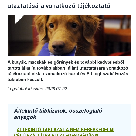
utaztatására vonatkozó tájékoztató
A kutyák, macskák és görények és további kedvtelésből
tartott állat (a továbbiakban: állat) utaztatására vonatkozó
tájékoztató cikk a vonatkozó hazai és EU jogi szabályozás
tükrében készült.
Legutóbbi frissítés: 2026.07.02
Áttekintő táblázatok, összefoglaló
anyagok
-
ÁTTEKINTŐ TÁBLÁZAT A NEM-KERESKEDELMI
CÉLÚ SZÁLLÍTÁS ÁLLATEGÉSZSÉGÜGYI