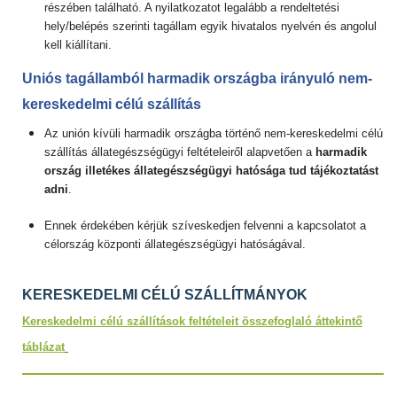
részében található. A nyilatkozatot legalább a rendeltetési
hely/belépés szerinti tagállam egyik hivatalos nyelvén és angolul
kell kiállítani.
Uniós tagállamból harmadik országba irányuló nem-
kereskedelmi célú szállítás
Az unión kívüli harmadik országba történő nem-kereskedelmi célú
szállítás állategészségügyi feltételeiről alapvetően a
harmadik
ország illetékes állategészségügyi hatósága tud tájékoztatást
adni
.
Ennek érdekében kérjük szíveskedjen felvenni a kapcsolatot a
célország központi állategészségügyi hatóságával.
KERESKEDELMI CÉLÚ SZÁLLÍTMÁNYOK
Kereskedelmi célú szállítások feltételeit összefoglaló áttekintő
táblázat