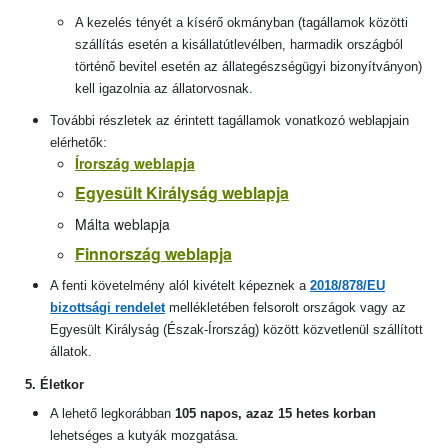
A kezelés tényét a kísérő okmányban (tagállamok közötti
szállítás esetén a kisállatútlevélben, harmadik országból
történő bevitel esetén az állategészségügyi bizonyítványon)
kell igazolnia az állatorvosnak.
További részletek az érintett tagállamok vonatkozó weblapjain
elérhetők:
Írország weblapja
Egyesült Királyság weblapja
Málta weblapja
Finnország weblapja
A fenti követelmény alól kivételt képeznek a
2018/878/EU
bizottsági rendelet
mellékletében felsorolt országok vagy az
Egyesült Királyság (Észak-Írország) között közvetlenül szállított
állatok.
5. Életkor
A lehető legkorábban
105 napos, azaz 15 hetes korban
lehetséges a kutyák mozgatása.