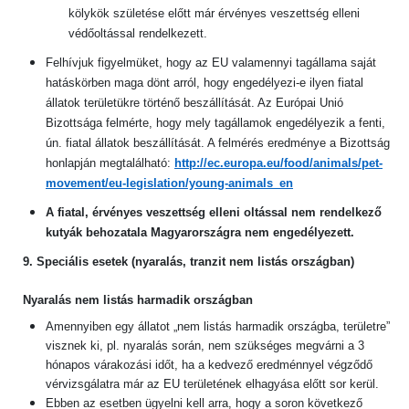
kölykök születése előtt már érvényes veszettség elleni
védőoltással rendelkezett.
Felhívjuk figyelmüket, hogy az EU valamennyi tagállama saját
hatáskörben maga dönt arról, hogy engedélyezi-e ilyen fiatal
állatok területükre történő beszállítását. Az Európai Unió
Bizottsága felmérte, hogy mely tagállamok engedélyezik a fenti,
ún. fiatal állatok beszállítását. A felmérés eredménye a Bizottság
honlapján megtalálható:
http://ec.europa.eu/food/animals/pet-
movement/eu-legislation/young-animals_en
A fiatal, érvényes veszettség elleni oltással nem rendelkező
kutyák behozatala Magyarországra nem engedélyezett.
9. Speciális esetek (nyaralás, tranzit nem listás országban)
Nyaralás nem listás harmadik országban
Amennyiben egy állatot „nem listás harmadik országba, területre”
visznek ki, pl. nyaralás során, nem szükséges megvárni a 3
hónapos várakozási időt, ha a kedvező eredménnyel végződő
vérvizsgálatra már az EU területének elhagyása előtt sor kerül.
Ebben az esetben ügyelni kell arra, hogy a soron következő