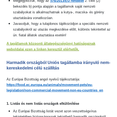
Megjegyezzük, hogy az
576/2013/EU rendelet
2. cikk (2)
bekezdés b) pontja alapján a tagállamok saját nemzeti
szabályokat is alkalmazhatnak a kutya-, macska- és görény
utaztatására vonatkozóan.
Javasoljuk, hogy a tulajdonos tájékozódjon a speciális nemzeti
szabályokról az utazás megkezdése előtt, különös tekintettel az
ún. fiatal állatok utaztatása esetén!
A tagállamok központi állategészségügyi hatóságainak
weboldalai ezen a linken keresztül elérhetők.
Harmadik országból Uniós tagállamba irányuló nem-
kereskedelmi célú szállítás
Az Európai Bizottság angol nyelvű tájékoztatója:
https://food.ec.europa.eu/animals/movement-pets/eu-
legislation/non-commercial-movement-non-eu-countries_en
1. Listás és nem listás országok elkülönítése
Az Európai Bizottság listát vezet azon veszettségvírus
tekintetében biztonságosnak tekinthető harmadik országokról,