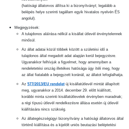
(hatósági állatorvos állítsa ki a bizonyítványt; legalább a
belépés helye szerinti tagállam egyik hivatalos nyelvén ÉS
angolul).
Megjegyzések:
A tulajdonos aláírása nélkül a kisállat útlevél érvénytelennek
minősül.
Az állat adatai közül többek között a születési idő a
tulajdonos által megadott adat alapján kerül bejegyzésre.
Ugyanakkor felhívjuk a figyelmet, hogy amennyiben a
rendeletetési ország illetékes hatósága úgy ítéli meg, hogy
az állat fiatalabb a bejegyzett koránál, az állatot lefoglalhatja.
Az
577/2013/EU rendelet
új kisállatútlevél mintát állapított
meg, ugyanakkor a 2014. december 29. előtt kiállított,
korábbi minta szerinti kisállatútlevelek érvényben maradnak;
a régi típusú útlevél rendelkezésre állása esetén új útlevél
kiállítására nincs szükség.
Az állategészségügyi bizonyítvány a hatósági állatorvos által
történő kiállítása és a kijelölt uniós beutazási beléptetési