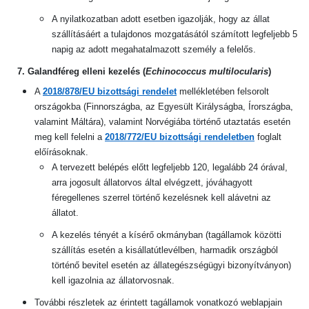
A nyilatkozatban adott esetben igazolják, hogy az állat
szállításáért a tulajdonos mozgatásától számított legfeljebb 5
napig az adott megahatalmazott személy a felelős.
7. Galandféreg elleni kezelés (
Echinococcus multilocularis
)
A
2018/878/EU bizottsági rendelet
mellékletében felsorolt
országokba (Finnországba, az Egyesült Királyságba, Írországba,
valamint Máltára), valamint Norvégiába történő utaztatás esetén
meg kell felelni a
2018/772/EU bizottsági rendeletben
foglalt
előírásoknak.
A tervezett belépés előtt legfeljebb 120, legalább 24 órával,
arra jogosult állatorvos által elvégzett, jóváhagyott
féregellenes szerrel történő kezelésnek kell alávetni az
állatot.
A kezelés tényét a kísérő okmányban (tagállamok közötti
szállítás esetén a kisállatútlevélben, harmadik országból
történő bevitel esetén az állategészségügyi bizonyítványon)
kell igazolnia az állatorvosnak.
További részletek az érintett tagállamok vonatkozó weblapjain