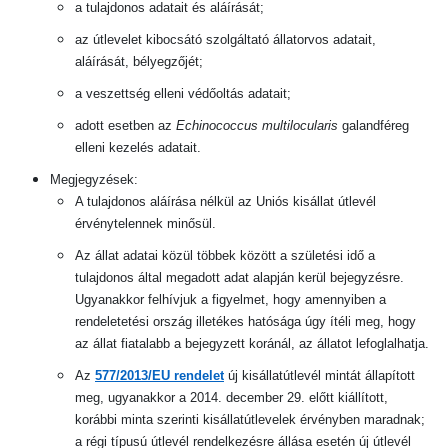
a tulajdonos adatait és aláírását;
az útlevelet kibocsátó szolgáltató állatorvos adatait,
aláírását, bélyegzőjét;
a veszettség elleni védőoltás adatait;
adott esetben az
Echinococcus multilocularis
galandféreg
elleni kezelés adatait.
Megjegyzések:
A tulajdonos aláírása nélkül az Uniós kisállat útlevél
érvénytelennek minősül.
Az állat adatai közül többek között a születési idő a
tulajdonos által megadott adat alapján kerül bejegyzésre.
Ugyanakkor felhívjuk a figyelmet, hogy amennyiben a
rendeletetési ország illetékes hatósága úgy ítéli meg, hogy
az állat fiatalabb a bejegyzett koránál, az állatot lefoglalhatja.
Az
577/2013/EU rendelet
új kisállatútlevél mintát állapított
meg, ugyanakkor a 2014. december 29. előtt kiállított,
korábbi minta szerinti kisállatútlevelek érvényben maradnak;
a régi típusú útlevél rendelkezésre állása esetén új útlevél