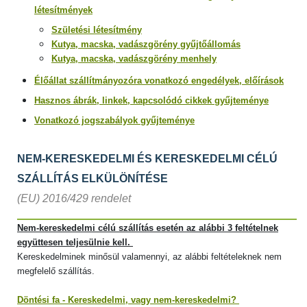
létesítmények
Születési létesítmény
Kutya, macska, vadászgörény gyűjtőállomás
Kutya, macska, vadászgörény menhely
Élőállat szállítmányozóra vonatkozó engedélyek, előírások
Hasznos ábrák, linkek, kapcsolódó cikkek gyűjteménye
Vonatkozó jogszabályok gyűjteménye
NEM-KERESKEDELMI ÉS KERESKEDELMI CÉLÚ
SZÁLLÍTÁS ELKÜLÖNÍTÉSE
(EU) 2016/429 rendelet
Nem-kereskedelmi célú szállítás esetén az alábbi 3 feltételnek
együttesen teljesülnie kell.
Kereskedelminek minősül valamennyi, az alábbi feltételeknek nem
megfelelő szállítás.
Döntési fa
- Kereskedelmi, vagy nem-kereskedelmi?