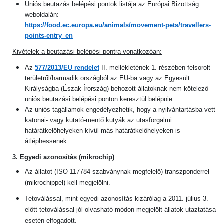
Uniós beutazás belépési pontok listája az Európai Bizottság
weboldalán:
https://food.ec.europa.eu/animals/movement-pets/travellers-
points-entry_en
Kivételek a beutazási belépési pontra vonatkozóan:
Az
577/2013/EU rendelet
II. mellékletének 1. részében felsorolt
területről/harmadik országból az EU-ba vagy az Egyesült
Királyságba (Észak-Írország) behozott állatoknak nem kötelező
uniós beutazási belépési ponton keresztül belépnie.
Az uniós tagállamok engedélyezhetik, hogy a nyilvántartásba vett
katonai- vagy kutató-mentő kutyák az utasforgalmi
határátkelőhelyeken kívül más határátkelőhelyeken is
átléphessenek.
3. Egyedi azonosítás (mikrochip)
Az állatot (ISO 117784 szabványnak megfelelő) transzponderrel
(mikrochippel) kell megjelölni.
Tetoválással, mint egyedi azonosítás kizárólag a 2011. július 3.
előtt tetoválással jól olvasható módon megjelölt állatok utaztatása
esetén elfogadott.