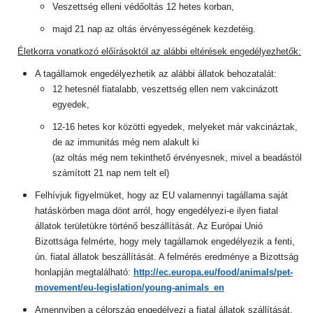
Veszettség elleni védőoltás 12 hetes korban,
majd 21 nap az oltás érvényességének kezdetéig.
Életkorra vonatkozó előírásoktól az alábbi eltérések engedélyezhetők:
A tagállamok engedélyezhetik az alábbi állatok behozatalát:
12 hetesnél fiatalabb, veszettség ellen nem vakcinázott
egyedek,
12-16 hetes kor közötti egyedek, melyeket már vakcináztak,
de az immunitás még nem alakult ki
(az oltás még nem tekinthető érvényesnek, mivel a beadástól
számított 21 nap nem telt el)
Felhívjuk figyelmüket, hogy az EU valamennyi tagállama saját
hatáskörben maga dönt arról, hogy engedélyezi-e ilyen fiatal
állatok területükre történő beszállítását. Az Európai Unió
Bizottsága felmérte, hogy mely tagállamok engedélyezik a fenti,
ún. fiatal állatok beszállítását. A felmérés eredménye a Bizottság
honlapján megtalálható:
http://ec.europa.eu/food/animals/pet-
movement/eu-legislation/young-animals_en
Amennyiben a célország engedélyezi a fiatal állatok szállítását,