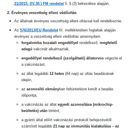
21/2015. (IV.30.) FM rendelet
5. § (3) bekezdése alapján.
2. Érvényes veszettség elleni védőoltás
Az állatnak érvényes veszettség elleni oltással kell rendelkeznie.
Az
576/2013/EU Rendelet
III. mellékletében foglaltak alapján
érvényes a veszettség elleni védőoltás amennyiben:
forgalomba hozatali engedéllyel
rendelkező,
megfelelő
adagú
vakcinát alkalmaztak,
engedéllyel rendelkező (szolgáltató) állatorvos
végezte el
a vakcinázást,
az állat legalább
12 hetes
(84 nap) az oltás beadásának
idején,
az
azonosító okmány
ban feltüntetésre került a beadás
időpontja,
a vakcinázás az állat
egyedi azonosítása (mikrochip-
beültetés) után
történt,
a gyártó által előírt vakcinázási protokoll befejezésétől
számított legalább
21 nap az immunitás kialakulása – az