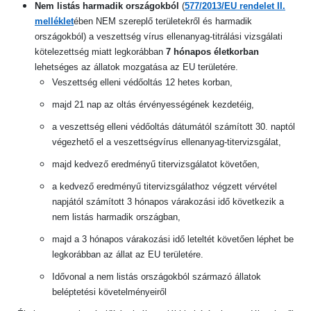
Nem listás harmadik országokból
(
577/2013/EU rendelet II.
melléklet
ében NEM szereplő területekről és harmadik
országokból) a veszettség vírus ellenanyag-titrálási vizsgálati
kötelezettség miatt legkorábban
7 hónapos életkorban
lehetséges az állatok mozgatása az EU területére.
Veszettség elleni védőoltás 12 hetes korban,
majd 21 nap az oltás érvényességének kezdetéig,
a veszettség elleni védőoltás dátumától számított 30. naptól
végezhető el a veszettségvírus ellenanyag-titervizsgálat,
majd kedvező eredményű titervizsgálatot követően,
a kedvező eredményű titervizsgálathoz végzett vérvétel
napjától számított 3 hónapos várakozási idő következik a
nem listás harmadik országban,
majd a 3 hónapos várakozási idő leteltét követően léphet be
legkorábban az állat az EU területére.
Idővonal a nem listás országokból származó állatok
beléptetési követelményeiről