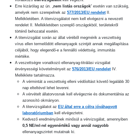
Erre kizárólag az ún. „
nem listás országok
” esetén van szükség,
amelyek nem szerepelnek az
577/2013/EU rendelet
II.
Mellékletében. A titervizsgálatot nem kell elvégezni a nevezett
rendelet II. Mellékletében szereplő országokból, területekről
történő behozatal esetén.
A titervizsgálat során az állat véréből megmérik a veszettség
vírus ellen termelődött ellenanyagok szintjét annak megállapítása
céljából, hogy elegendő-e a fennálló védettség, immunitás
mértéke.
A veszettségre vonatkozó ellenanyag-titrálási vizsgálat
érvényességi követelményeit az
576/2013/EU rendelet
IV.
Melléklete tartalmazza.
A vérmintát a veszettség elleni védőoltást követő legalább 30
nap elteltével lehet levenni.
A vérvételt állatorvosnak kell elvégeznie és dokumentálnia az
azonosító okmányon.
A titervizsgálatot az
EU által erre a célra jóváhagyott
laboratóriumban
kell elvégeztetni.
Kedvező eredményűnek minősül a vérvizsgálat, amennyiben
0,5 NE/ml-rel egyenértékű vagy annál nagyobb
ellenanyagszintet mutatnak ki.