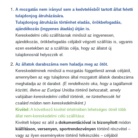
A mozgatás nem irányul sem a kedvtelésből tartott állat feletti
tulajdonjog átruházására.
Tulajdonjog átruházás történhet eladás, örökbefogadás,
ajándékozás (ingyenes átadás) útján is.
Kereskedelmi célú szállításnak minősül az ingyenesen,
ajándékozás, örökbefogadás céljából végzett szállítás is, ugyanis
ezen esetekben az a szállítás célja, hogy az állatot új
tulajdonosnál helyezzék el.
Az állatok darabszáma nem haladja meg az ötöt.
Kereskedelminek minősül a mozgatás függetlenül annak céljától,
amennyiben az egy tulajdonos által mozgatott állatok darabszáma
meghaladja az öt darabot.
(E rendelkezés oka, hogy a tagállamok
közötti, illetve az Európai Unióba történő behozatalt, amely
valójában kereskedelmi célból történik, ne tüntethessék fel
csalárd módon nem kereskedelmiként.)
Kivétel:
A következő kivétel értelmében lehetséges ötnél több
állat nem-kereskedelmi célú szállítása:
Kivételt képez ez alól a
dokumentációval is bizonyított
módon
kiállításon, versenyen, sportrendezvényen
történő részvétel –
vagy az ilyen eseményekre történő felkészülés – céljából