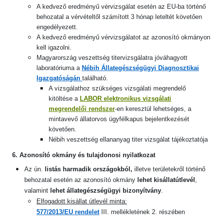
A kedvező eredményű vérvizsgálat esetén az EU-ba történő
behozatal a vérvételtől számított 3 hónap leteltét követően
engedélyezett.
A kedvező eredményű vérvizsgálatot az azonosító okmányon
kell igazolni.
Magyarország veszettség titervizsgálatra jóváhagyott
laboratóriuma a
Nébih Állategészségügyi Diagnosztikai
Igazgatóságán
található.
A vizsgálathoz szükséges vizsgálati megrendelő
kitöltése a
LABOR elektronikus vizsgálati
megrendelői rendszer
-en keresztül lehetséges, a
mintavevő állatorvos ügyfélkapus bejelentkezését
követően
.
Nébih veszettség ellananyag titer vizsgálat tájékoztatója
6. Azonosító okmány és tulajdonosi nyilatkozat
Az ún.
listás
harmadik országokból,
illetve területekről történő
behozatal esetén az azonosító okmány
lehet kisállatútlevél
,
valamint
lehet állategészségügyi bizonyítvány
.
Elfogadott kisállat útlevél minta:
577/2013/EU rendelet
III. mellékletének 2. részében