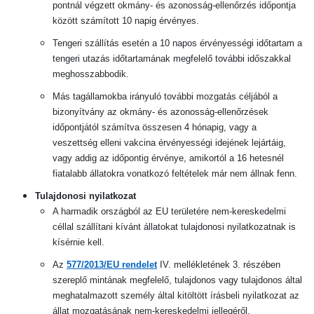
pontnál végzett okmány- és azonosság-ellenőrzés időpontja
között számított 10 napig érvényes.
Tengeri szállítás esetén a 10 napos érvényességi időtartam a
tengeri utazás időtartamának megfelelő további időszakkal
meghosszabbodik.
Más tagállamokba irányuló további mozgatás céljából a
bizonyítvány az okmány- és azonosság-ellenőrzések
időpontjától számítva összesen 4 hónapig, vagy a
veszettség elleni vakcina érvényességi idejének lejártáig,
vagy addig az időpontig érvénye, amikortól a 16 hetesnél
fiatalabb állatokra vonatkozó feltételek már nem állnak fenn.
Tulajdonosi nyilatkozat
A harmadik országból az EU területére nem-kereskedelmi
céllal szállítani kívánt állatokat tulajdonosi nyilatkozatnak is
kísérnie kell.
Az
577/2013/EU rendelet
IV. mellékletének 3. részében
szereplő mintának megfelelő, tulajdonos vagy tulajdonos által
meghatalmazott személy által kitöltött írásbeli nyilatkozat az
állat mozgatásának nem-kereskedelmi jellegéről.