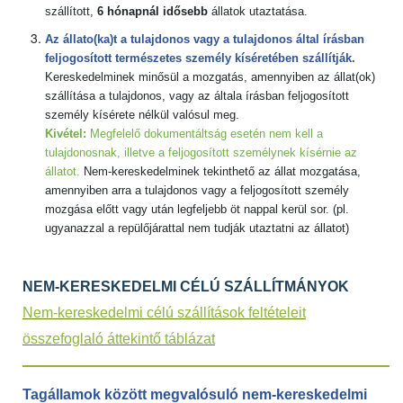
szállított,
6 hónapnál idősebb
állatok utaztatása.
Az állato(ka)t a tulajdonos vagy a tulajdonos által írásban
feljogosított természetes személy kíséretében szállítják.
Kereskedelminek minősül a mozgatás, amennyiben az állat(ok)
szállítása a tulajdonos, vagy az általa írásban feljogosított
személy kísérete nélkül valósul meg.
Kivétel:
Megfelelő dokumentáltság esetén nem kell a
tulajdonosnak, illetve a feljogosított személynek kísérnie az
állatot.
Nem-kereskedelminek tekinthető az állat mozgatása,
amennyiben arra a tulajdonos vagy a feljogosított személy
mozgása előtt vagy után legfeljebb öt nappal kerül sor. (pl.
ugyanazzal a repülőjárattal nem tudják utaztatni az állatot)
NEM-KERESKEDELMI CÉLÚ SZÁLLÍTMÁNYOK
Nem-kereskedelmi célú szállítások feltételeit
összefoglaló áttekintő táblázat
Tagállamok között megvalósuló nem-kereskedelmi