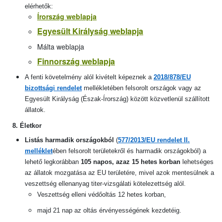
elérhetők:
Írország weblapja
Egyesült Királyság weblapja
Málta weblapja
Finnország weblapja
A fenti követelmény alól kivételt képeznek a
2018/878/EU
bizottsági rendelet
mellékletében felsorolt országok vagy az
Egyesült Királyság (Észak-Írország) között közvetlenül szállított
állatok.
8. Életkor
Listás harmadik országokból
(
577/2013/EU rendelet II.
melléklet
ében felsorolt területekről és harmadik országokból)
a
lehető legkorábban
105 napos, azaz 15 hetes korban
lehetséges
az állatok mozgatása az EU területére, mivel azok mentesülnek a
veszettség ellenanyag titer-vizsgálati kötelezettség alól.
Veszettség elleni védőoltás 12 hetes korban,
majd 21 nap az oltás érvényességének kezdetéig.