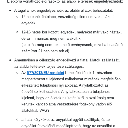
Életkorra vonatkozó előírásoktól az alábbi eltérések engedélyezhetők:
A tagállamok engedélyezhetik az alábbi állatok behozatalát:
12 hetesnél fiatalabb, veszettség ellen nem vakcinázott
egyedek,
12-16 hetes kor közötti egyedek, melyeket már vakcináztak,
de az immunitás még nem alakult ki
(az oltás még nem tekinthető érvényesnek, mivel a beadástól
számított 21 nap nem telt el)
Amennyiben a célország engedélyezi a fiatal állatok szállítását,
az alábbi feltételek teljesítése szükséges:
Az
577/2013/EU rendelet
I. mellékletének 1. részében
meghatározott tulajdonosi nyilatkozat mintának megfelelően
elkészített tulajdonosi nyilatkozat. A nyilatkozatot az
útlevélhez kell csatolni. A nyilatkozatban a tulajdonos
kijelenti, hogy az állatok születésüktől a szállításig nem
kerültek kapcsolatba veszettségre fogékony vadon élő
állatokkal, VAGY
a fiatal kölyköket az anyjukkal együtt szállítják, és az
anyaállat útleveléből megállapítható, hogy az anyaállat a