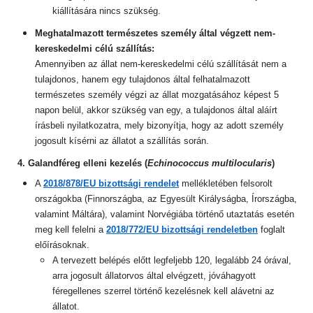
kiállítására nincs szükség.
Meghatalmazott természetes személy által végzett nem-
kereskedelmi célú szállítás:
Amennyiben az állat nem-kereskedelmi célú szállítását nem a
tulajdonos, hanem egy tulajdonos által felhatalmazott
természetes személy végzi az állat mozgatásához képest 5
napon belül, akkor szükség van egy, a tulajdonos
által aláírt
írásbeli nyilatkozatra, mely bizonyítja, hogy az adott személy
jogosult kísérni az állatot a szállítás során.
4. Galandféreg elleni kezelés (
Echinococcus multilocularis
)
A
2018/878/EU bizottsági rendelet
mellékletében felsorolt
országokba (Finnországba, az Egyesült Királyságba, Írországba,
valamint Máltára), valamint Norvégiába történő utaztatás esetén
meg kell felelni a
2018/772/EU bizottsági rendeletben
foglalt
előírásoknak.
A tervezett belépés előtt legfeljebb 120, legalább 24 órával,
arra jogosult állatorvos által elvégzett, jóváhagyott
féregellenes szerrel történő kezelésnek kell alávetni az
állatot.