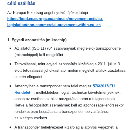
célú szállítás
Az Európai Bizottság angol nyelvű tájékoztatója:
https://food.ec.europa.eu/animals/movement-pets/eu-
legislation/non-commercial-movement-within-eu_en
1. Egyedi azonosítás (mikrochip)
Az állatot (ISO 117784 szabványnak megfelelő) transzponderrel
(mikrochippel) kell megjelölni.
Tetoválással, mint egyedi azonosítás kizárólag a 2011. július 3.
előtt tetoválással jól olvasható módon megjelölt állatok utaztatása
esetén elfogadott.
Amennyiben a transzponder nem felel meg az
576/2013/EU
Rendelet
II. mellékletében foglalt technikai követelményeknek,
abban az esetben az állat mozgatása során a tulajdonosnak,
illetve a feljogosított személynek kell az azonosságellenőrzéskor
rendelkezésre bocsátania a transzponder leolvasásához
szükséges eszközt.
A transzponder behelyezését kizárólag állatorvos végezheti a