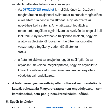
az alábbi feltételek teljesítése szükséges:
Az
577/2013/EU rendelet
I. mellékletének 1. részében
meghatározott tulajdonosi nyilatkozat mintának megfelelően
elkészített tulajdonosi nyilatkozat. A nyilatkozatot az
útlevélhez kell csatolni. A nyilatkozatot legalább a
rendeltetési tagállam egyik hivatalos nyelvén és angolul kell
kiállítani. A nyilatkozatban a tulajdonos kijelenti, hogy az
állatok születésüktől fogva nem kerültek kapcsolatba
veszettségre fogékony vadon élő állatokkal,
VAGY
a fiatal kölyköket az anyjukkal együtt szállítják, és az
anyaállat útleveléből megállapítható, hogy az anyaállat a
kölykök születése előtt már érvényes veszettség elleni
védőoltással rendelkezett.
A fiatal, érvényes veszettség elleni oltással nem rendelkező
kutyák behozatala Magyarországra nem engedélyezett – sem
kereskedelmi, sem pedig nem-kereskedelmi célból.
6. Egyéb feltételek