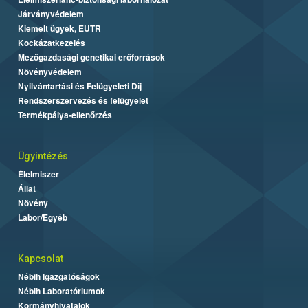
Járványvédelem
Kiemelt ügyek, EUTR
Kockázatkezelés
Mezőgazdasági genetikai erőforrások
Növényvédelem
Nyilvántartási és Felügyeleti Díj
Rendszerszervezés és felügyelet
Termékpálya-ellenőrzés
Ügyintézés
Élelmiszer
Állat
Növény
Labor/Egyéb
Kapcsolat
Nébih Igazgatóságok
Nébih Laboratóriumok
Kormányhivatalok