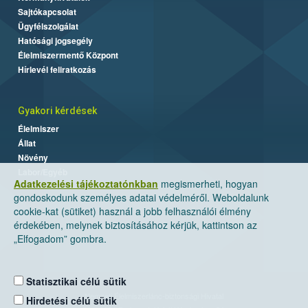
Sajtókapcsolat
Ügyfélszolgálat
Hatósági jogsegély
Élelmiszermentő Központ
Hírlevél feliratkozás
Gyakori kérdések
Élelmiszer
Állat
Növény
Labor/Egyéb
Adatkezelési tájékoztatónkban
megismerheti, hogyan
gondoskodunk személyes adatai védelméről. Weboldalunk
cookie-kat (sütiket) használ a jobb felhasználói élmény
érdekében, melynek biztosításához kérjük, kattintson az
„Elfogadom” gombra.
Statisztikai célú sütik
Nemzeti Élelmiszerlánc-biztonsági Hivatal
Hirdetési célú sütik