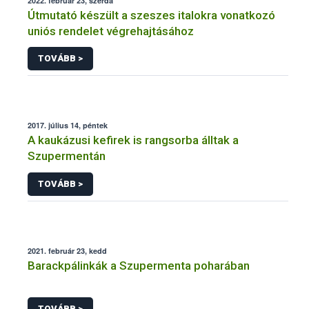
2022. február 23, szerda
Útmutató készült a szeszes italokra vonatkozó
uniós rendelet végrehajtásához
TOVÁBB >
2017. július 14, péntek
A kaukázusi kefirek is rangsorba álltak a
Szupermentán
TOVÁBB >
2021. február 23, kedd
Barackpálinkák a Szupermenta poharában
TOVÁBB >