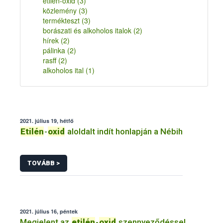
etilén-oxid
(3)
közlemény
(3)
termékteszt
(3)
borászati és alkoholos italok
(2)
hírek
(2)
pálinka
(2)
rasff
(2)
alkoholos ital
(1)
2021. július 19, hétfő
Etilén
-
oxid
aloldalt indít honlapján a Nébih
TOVÁBB >
2021. július 16, péntek
Megjelent az
etilén
-
oxid
szennyeződéssel