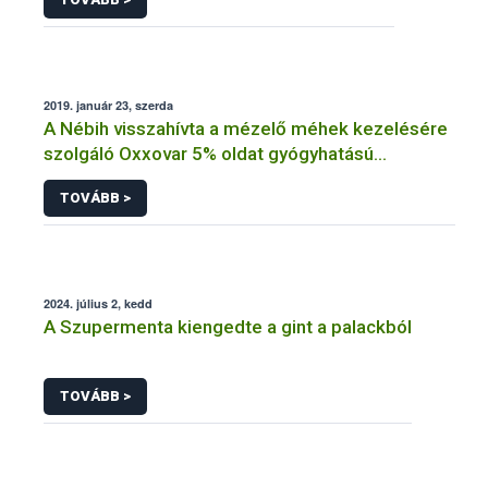
2019. január 23, szerda
A Nébih visszahívta a mézelő méhek kezelésére
szolgáló Oxxovar 5% oldat gyógyhatású
készítményt a hazai piacról
TOVÁBB >
2024. július 2, kedd
A Szupermenta kiengedte a gint a palackból
TOVÁBB >