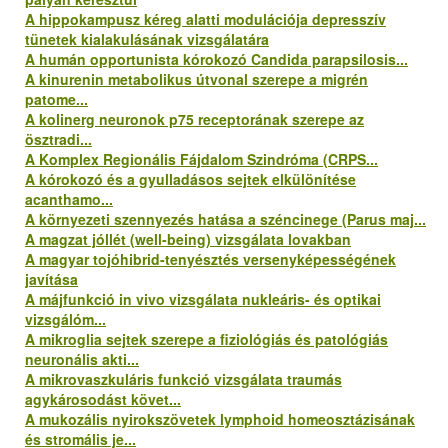
A hippokampusz kéreg alatti modulációja depresszív
tünetek kialakulásának vizsgálatára
A humán opportunista kórokozó Candida parapsilosis...
A kinurenin metabolikus útvonal szerepe a migrén
patome...
A kolinerg neuronok p75 receptorának szerepe az
ösztradi...
A Komplex Regionális Fájdalom Szindróma (CRPS...
A kórokozó és a gyulladásos sejtek elkülönítése
acanthamo...
A környezeti szennyezés hatása a széncinege (Parus maj...
A magzat jóllét (well-being) vizsgálata lovakban
A magyar tojóhibrid-tenyésztés versenyképességének
javítása
A májfunkció in vivo vizsgálata nukleáris- és optikai
vizsgálóm...
A mikroglia sejtek szerepe a fiziológiás és patológiás
neuronális akti...
A mikrovaszkuláris funkció vizsgálata traumás
agykárosodást követ...
A mukozális nyirokszövetek lymphoid homeosztázisának
és stromális je...