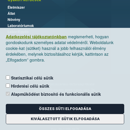
Élelmiszer
Állat
Növény
Laboratóriumok
Labor/Egyéb
Adatkezelési tájékoztatónkban
megismerheti, hogyan
gondoskodunk személyes adatai védelméről. Weboldalunk
cookie-kat (sütiket) használ a jobb felhasználói élmény
érdekében, melynek biztosításához kérjük, kattintson az
„Elfogadom” gombra.
Statisztikai célú sütik
Nemzeti Élelmiszerlánc-biztonsági Hivatal
Hirdetési célú sütik
Cím: 1024 Budapest, Keleti Károly utca. 24.
Alapműködést biztosító és funkcionális sütik
Levelezési cím: 1525 Budapest. Pf. 30.
ÖSSZES SÜTI ELFOGADÁSA
E-mail:
ugyfelszolgalat@nebih.gov.hu
Zöld szám: 06-80/263-244
KIVÁLASZTOTT SÜTIK ELFOGADÁSA
Telefon: 06-1/ 336-9000
Fax: 06-1/336-9479