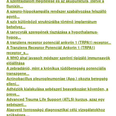
A szemfájdalom megítélése és az akupunktúra, illetve a
flunixin...
A szepto-hippokampális rendszer szabályozása felszálló
agytö...
A szív különböző struktúráiba történő implantátum
behelyez...
A tanycyták szerepének tisztázása a hypothalamus-
hypop...
A tranziens receptor potenciál ankyrin 1 (TRPA1) receptor...
A Tranziens Receptor Potenciál Ankyrin 1 (TRPA1)
receptor_s...
A WHO által javasolt módszer szerinti tipizáló immunsavók
előállítása
A zebradánió, mint a krónikus tüdőbetegség potenciális
transzgene...
Actinobacillus pleuropleumoniae (App.) okozta betegség
elleni...
Adhéziók kialakulása sebészeti beavatkozást követően, a
preve...
Advanced Trauma Life Support (ATLS) kurzus, azaz egy
sebészeti...
Alapvető fontosságú diagnosztikai célú vizsgálatokhoz
szükséges....