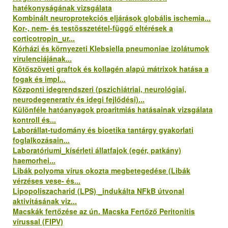
hatékonyságának vizsgálata
Kombinált neuroprotekciós eljárások globális ischemia...
Kor-, nem- és testösszetétel-függő eltérések a
corticotropin_ur...
Kórházi és környezeti Klebsiella pneumoniae izolátumok
virulenciájának...
Kötőszöveti graftok és kollagén alapú mátrixok hatása a
fogak és impl...
Központi idegrendszeri (pszichiátriai, neurológiai,
neurodegeneratív és idegi fejlődési)...
Különféle hatóanyagok proaritmiás hatásainak vizsgálata
kontroll és...
Laborállat-tudomány és bioetika tantárgy gyakorlati
foglalkozásain...
Laboratóriumi_kísérleti állatfajok (egér, patkány)
haemorhei...
Libák polyoma vírus okozta megbetegedése (Libák
vérzéses vese- és...
Lipopoliszacharid (LPS) _indukálta NFkB útvonal
aktivitásának viz...
Macskák fertőzése az ún. Macska Fertőző Peritonitis
vírussal (FIPV)