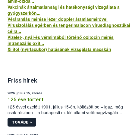
amin-oxidá...
Vakcinák ártalmatlansági és hatékonysági vizsgálata a
gyógyszerkön...
Véráramlás mérése lézer doppler áramlásmérővel
Vírusizolálás egérben és tengerimalacon vírusdiagnosztikai
célra...
Vizelet-, nyál-és vérmintából történő oxitocin mérés
intranazális oxit...
Xilitol (nyírfacukor) hatásának vizsgálata macskán
Friss hírek
2026. július 15, szerda
125 éve történt
125 évvel ezelőtt 1901. július 15-én, költözött be – igaz, még
csak részben – a budapesti m. kir. állami vetőmagvizsgáló
állomás a Kis Rókus utca 15. szám alatti, Czigler Győző által
TOVÁBB >
tervezett új épületébe.
2026. július 6, hétfő