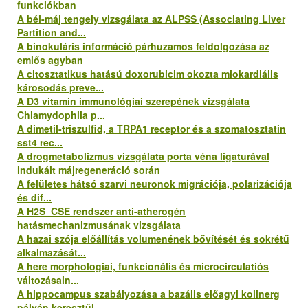
funkciókban
A bél-máj tengely vizsgálata az ALPSS (Associating Liver
Partition and...
A binokuláris információ párhuzamos feldolgozása az
emlős agyban
A citosztatikus hatású doxorubicim okozta miokardiális
károsodás preve...
A D3 vitamin immunológiai szerepének vizsgálata
Chlamydophila p...
A dimetil-triszulfid, a TRPA1 receptor és a szomatosztatin
sst4 rec...
A drogmetabolizmus vizsgálata porta véna ligaturával
indukált májregeneráció során
A felületes hátsó szarvi neuronok migrációja, polarizációja
és dif...
A H2S_CSE rendszer anti-atherogén
hatásmechanizmusának vizsgálata
A hazai szója előállítás volumenének bővítését és sokrétű
alkalmazását...
A here morphologiai, funkcionális és microcirculatiós
változásain...
A hippocampus szabályozása a bazális előagyi kolinerg
pályán keresztül