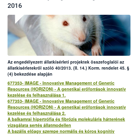
2016
Az engedélyezett állatkísérleti projektek összefoglalói az
állatkísérletekről szóló 40/2013. (II. 14.) Korm. rendelet 45. §
(4) bekezdése alapján
677353- IMAGE - Innovative Management of Genetic
Resources (HORIZON) -
A genetikai erőforrások innovatív
kezelése és felhasználása 1.
677353- IMAGE - Innovative Management of Genetic
Resources (HORIZON) -
A genetikai erőforrások innovatív
kezelése és felhasználása 2.
A balkamrai hipertrófia és fibrózis molekuláris hátterének
vizsgálata sertés állatmodellen
A bazális előagy szerepe normális és kóros kognitív