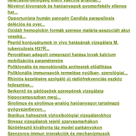
Növényi kivonatok és hatóanyagok gyomorfekély ellenes
hat...
Opportunista humán patogén Candida parapsilosis
deléciós és over...
Oxidált hemoglobin formák szerepe malária-asszociált akut
veseká...
Peptid konjugátumok in vivo hatásának vizsgálata M.
tuberculosis H37R...
Perorálisan adagolt omeprazol hatása lovak kalcium
mobilizációs paramétereire
Poliklonális és monoklonális antitestek előállítása
Poliklonális immunsavók termelése nyúlban, szerológiai...
Rhinitis kezelésére szolgáló új rádiófrekvenciás eszköz
fejlesztése...
Serkentő és gátlósejtek szerepének vizsgálata
hippocampuszban megj...
Sirolimus és sirolimus-analóg hatóanyagot tartalmazó
gyógyszerbevon...
Statikus haltesztek víztoxikológiai vizsgálatokhoz
Stressz vizsgálatok tejelő szarvasmarhákon
Sütőélesztő kiváltotta láz model patkányokon
Szenzoros-immun interakciók és mechanizmusok