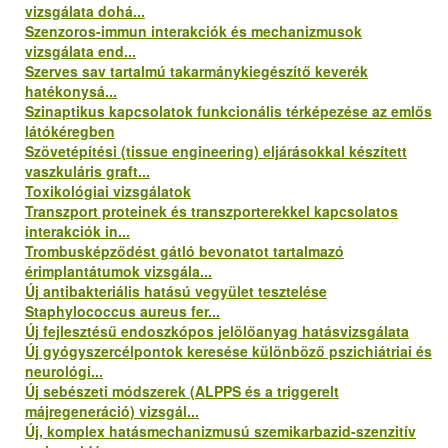
vizsgálata dohá...
Szenzoros-immun interakciók és mechanizmusok
vizsgálata end...
Szerves sav tartalmú takarmánykiegészítő keverék
hatékonysá...
Szinaptikus kapcsolatok funkcionális térképezése az emlős
látókéregben
Szövetépítési (tissue engineering) eljárásokkal készített
vaszkuláris graft...
Toxikológiai vizsgálatok
Transzport proteinek és transzporterekkel kapcsolatos
interakciók in...
Trombusképződést gátló bevonatot tartalmazó
érimplantátumok vizsgála...
Új antibakteriális hatású vegyület tesztelése
Staphylococcus aureus fer...
Új fejlesztésű endoszkópos jelölőanyag hatásvizsgálata
Új gyógyszercélpontok keresése különböző pszichiátriai és
neurológi...
Új sebészeti módszerek (ALPPS és a triggerelt
májregeneráció) vizsgál...
Új, komplex hatásmechanizmusú szemikarbazid-szenzitív