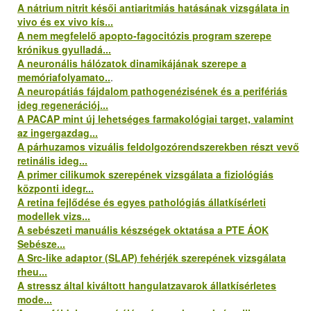
A nátrium nitrit késői antiaritmiás hatásának vizsgálata in
vivo és ex vivo kís...
A nem megfelelő apopto-fagocitózis program szerepe
krónikus gyulladá...
A neuronális hálózatok dinamikájának szerepe a
memóriafolyamato..
.
A neuropátiás fájdalom pathogenézisének és a perifériás
ideg regenerációj...
A PACAP mint új lehetséges farmakológiai target, valamint
az ingergazdag...
A párhuzamos vizuális feldolgozórendszerekben részt vevő
retinális ideg...
A primer cilikumok szerepének vizsgálata a fiziológiás
központi idegr...
A retina fejlődése és egyes pathológiás állatkísérleti
modellek vizs...
A sebészeti manuális készségek oktatása a PTE ÁOK
Sebésze...
A Src-like adaptor (SLAP) fehérjék szerepének vizsgálata
rheu...
A stressz által kiváltott hangulatzavarok állatkísérletes
mode...