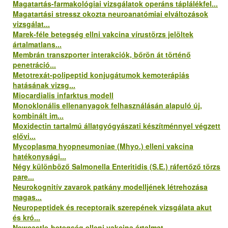
Magatartás-farmakológiai vizsgálatok operáns táplálékfel...
Magatartási stressz okozta neuroanatómiai elváltozások
vizsgálat...
Marek-féle betegség ellni vakcina vírustörzs jelöltek
ártalmatlans...
Membrán transzporter interakciók, bőrön át történő
penetráció...
Metotrexát-polipeptid konjugátumok kemoterápiás
hatásának vizsg...
Miocardialis infarktus modell
Monoklonális ellenanyagok felhasználásán alapuló új,
kombinált im...
Moxidectin tartalmú állatgyógyászati készítménnyel végzett
elővi...
Mycoplasma hyopneumoniae (Mhyo.) elleni vakcina
hatékonysági...
Négy különböző Salmonella Enteritidis (S.E.) ráfertőző törzs
pare...
Neurokognitív zavarok patkány modelljének létrehozása
magas...
Neuropeptidek és receptoraik szerepének vizsgálata akut
és kró...
Newcastle-betegség elleni vakcina ártalmat...