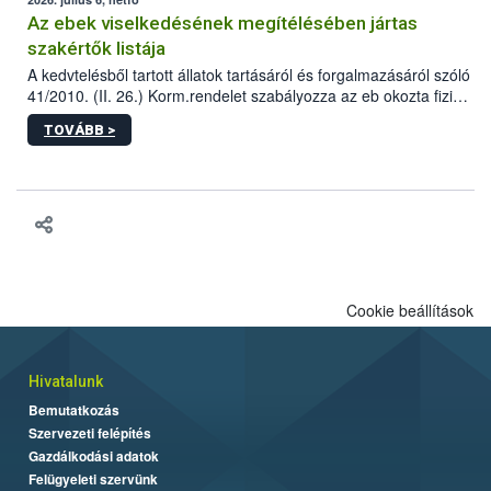
Az ebek viselkedésének megítélésében jártas
szakértők listája
A kedvtelésből tartott állatok tartásáról és forgalmazásáról szóló
41/2010. (II. 26.) Korm.rendelet szabályozza az eb okozta fizikai
sérülés, illetve ennek veszélye keletkezésekor felmerülő
TOVÁBB >
hatósági feladatokat, valamint a veszélyes eb tartását és annak
engedélyezését. Ezen eljárások során szükség esetén be kell
vonni az ebek viselkedésének megítélésében jártas szakértőt.
Cookie beállítások
Hivatalunk
Bemutatkozás
Szervezeti felépítés
Gazdálkodási adatok
Felügyeleti szervünk