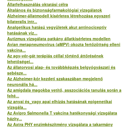
Állatfelhasználás oktatási célra
Általános és biztonságfarmakológiai vizsgálatok
Alzheimer-állatmodell kísérletes létrehozása egyszeri
bilateralis intr...
Analgetikus hatású vegyületek akut antinociceptiv
hatásának viz...
Autizmus vizsgálata patkány állatkísérletes modellen
Avian metapneumovirus (aMPV) okozta fertőzöttség elleni
vakcina...
Az agy-vér-gát terápiás céllal történő áttörésének
lehetőségei...
Az állatorvosi alap- és továbbképzés belgyógyászati és
sebésze...
Az Alzheimer-kór kezdeti szakaszában megjelenő
neuronális há...
Az amigdala magokba vetítő, asszociációs tanulás során a
felté...
Az anyai és_vagy apai elhízás hatásának epigenetikai
vizsgála...
Az Avipro Salmonella T vakcina hatékonysági vizsgálata
házity...
Az Axtra PHY enzimkészítmény vizsgálata a takarmány