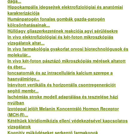
daga...
Hippokampális idegsejtek elektrofiziológiai és anatómiai
karakterizációja
Humánpatogén fonalas gombák gazda-patogén
kölcsönhatásainak...
Hüllőagy gliaszerkezetének reakciója agyi sérülésekre
In vivo elektrofiziológiai és két-foton mikroszkópiás
vizsgálatok altat...
In vivo farmakológia gyakorlat orvosi biotechnológusok és
molekulár...
In vivo két-foton pásztázó mikroszkópiás mérések altatott
és éber...
Ioncsatornák és az intracelluláris kalcium szerepe a
hasnyálmirigy...
Irányított vertikális és horizontális csontregenerációt
segítő membr...
Ischémiás stroke modell adaptálása és tesztelése házi
nyúlban
Izotóppal jelölt Melanin Koncentráló Hormon Receptor
(MCH-R)...
Kétéltűek kitridiomikózis elleni védekezésével kapcsolatos
vizsgálatok
Kognitív működéseket serkentő farmakonok