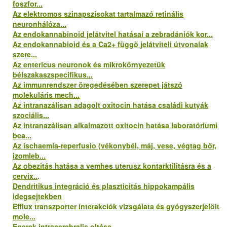
foszfor...
Az elektromos szinapszisokat tartalmazó retinális
neuronhálóza...
Az endokannabinoid jelátvitel hatásai a zebradániók kor...
Az endokannabioid és a Ca2+ függő jelátviteli útvonalak
szere...
Az entericus neuronok és mikrokörnyezetük
bélszakaszspecifikus...
Az immunrendszer öregedésében szerepet játszó
molekuláris mech...
Az intranazálisan adagolt oxitocin hatása családi kutyák
szociális...
Az intranazálisan alkalmazott oxitocin hatása laboratóriumi
bea...
Az ischaemia-reperfusio (vékonybél, máj, vese, végtag bőr,
izomleb...
Az obezitás hatása a vemhes uterusz kontarktilitásra és a
cervix..
.
Dendritikus integráció és plaszticitás hippokampális
idegsejtekben
Efflux transzporter interakciók vizsgálata és gyógyszerjelölt
mole...
Egerek intracerebralis oltása...