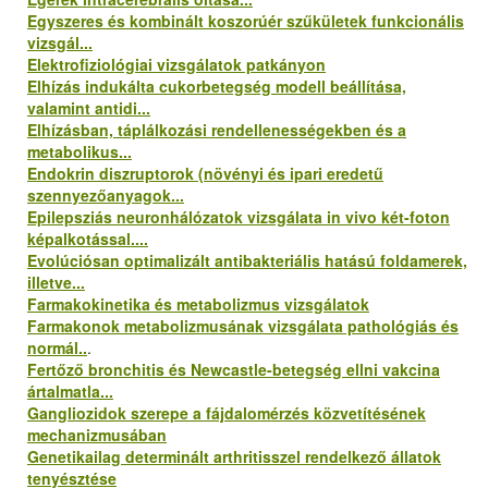
Egyszeres és kombinált koszorúér szűkületek funkcionális
vizsgál...
Elektrofiziológiai vizsgálatok patkányon
Elhízás indukálta cukorbetegség modell beállítása,
valamint antidi...
Elhízásban, táplálkozási rendellenességekben és a
metabolikus...
Endokrin diszruptorok (növényi és ipari eredetű
szennyezőanyagok...
Epilepsziás neuronhálózatok vizsgálata in vivo két-foton
képalkotással....
Evolúciósan optimalizált antibakteriális hatású foldamerek,
illetve...
Farmakokinetika és metabolizmus vizsgálatok
Farmakonok metabolizmusának vizsgálata pathológiás és
normál..
.
Fertőző bronchitis és Newcastle-betegség ellni vakcina
ártalmatla...
Gangliozidok szerepe a fájdalomérzés közvetítésének
mechanizmusában
Genetikailag determinált arthritisszel rendelkező állatok
tenyésztése