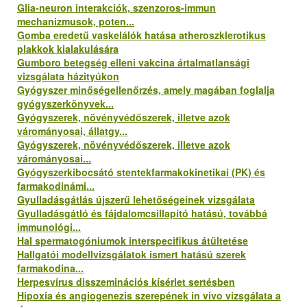
Glia-neuron interakciók, szenzoros-immun
mechanizmusok, poten...
Gomba eredetű vaskelálók hatása atheroszklerotikus
plakkok kialakulására
Gumboro betegség elleni vakcina ártalmatlansági
vizsgálata házityúkon
Gyógyszer minőségellenőrzés, amely magában foglalja
gyógyszerkönyvek...
Gyógyszerek, növényvédőszerek, illetve azok
várományosai, állatgy...
Gyógyszerek, növényvédőszerek, illetve azok
várományosai...
Gyógyszerkibocsátó stentekfarmakokinetikai (PK) és
farmakodinámi...
Gyulladásgátlás újszerű lehetőségeinek vizsgálata
Gyulladásgátló és fájdalomcsillapító hatású, továbbá
immunológi...
Hal spermatogóniumok interspecifikus átültetése
Hallgatói modellvizsgálatok ismert hatású szerek
farmakodina...
Herpesvírus disszeminációs kísérlet sertésben
Hipoxia és angiogenezis szerepének in vivo vizsgálata a