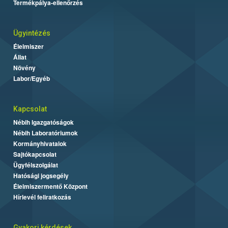
Termékpálya-ellenőrzés
Ügyintézés
Élelmiszer
Állat
Növény
Labor/Egyéb
Kapcsolat
Nébih Igazgatóságok
Nébih Laboratóriumok
Kormányhivatalok
Sajtókapcsolat
Ügyfélszolgálat
Hatósági jogsegély
Élelmiszermentő Központ
Hírlevél feliratkozás
Gyakori kérdések