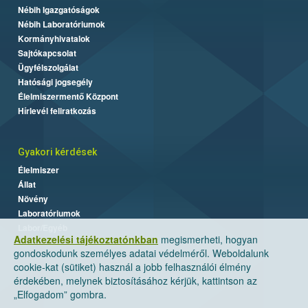
Nébih Igazgatóságok
Nébih Laboratóriumok
Kormányhivatalok
Sajtókapcsolat
Ügyfélszolgálat
Hatósági jogsegély
Élelmiszermentő Központ
Hírlevél feliratkozás
Gyakori kérdések
Élelmiszer
Állat
Növény
Laboratóriumok
Labor/Egyéb
Adatkezelési tájékoztatónkban
megismerheti, hogyan
gondoskodunk személyes adatai védelméről. Weboldalunk
cookie-kat (sütiket) használ a jobb felhasználói élmény
érdekében, melynek biztosításához kérjük, kattintson az
„Elfogadom” gombra.