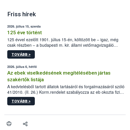
Friss hírek
2026. július 15, szerda
125 éve történt
125 évvel ezelőtt 1901. július 15-én, költözött be – igaz, még
csak részben – a budapesti m. kir. állami vetőmagvizsgáló
állomás a Kis Rókus utca 15. szám alatti, Czigler Győző által
TOVÁBB >
tervezett új épületébe.
2026. július 6, hétfő
Az ebek viselkedésének megítélésében jártas
szakértők listája
A kedvtelésből tartott állatok tartásáról és forgalmazásáról szóló
41/2010. (II. 26.) Korm.rendelet szabályozza az eb okozta fizikai
sérülés, illetve ennek veszélye keletkezésekor felmerülő
TOVÁBB >
hatósági feladatokat, valamint a veszélyes eb tartását és annak
engedélyezését. Ezen eljárások során szükség esetén be kell
vonni az ebek viselkedésének megítélésében jártas szakértőt.