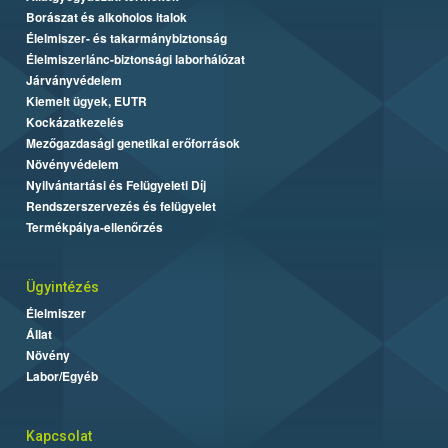
Borászat és alkoholos italok
Élelmiszer- és takarmánybiztonság
Élelmiszerlánc-biztonsági laborhálózat
Járványvédelem
Kiemelt ügyek, EUTR
Kockázatkezelés
Mezőgazdasági genetikai erőforrások
Növényvédelem
Nyilvántartási és Felügyeleti Díj
Rendszerszervezés és felügyelet
Termékpálya-ellenőrzés
Ügyintézés
Élelmiszer
Állat
Növény
Labor/Egyéb
Kapcsolat