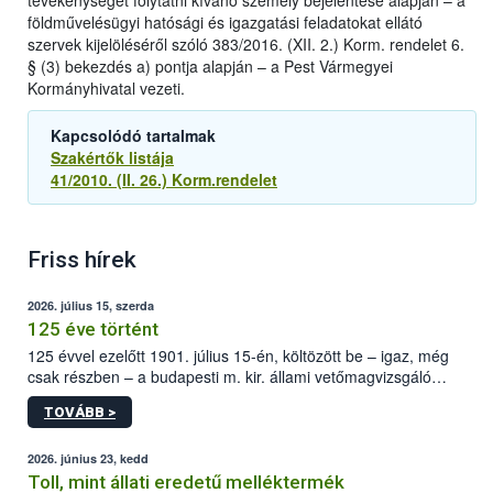
tevékenységet folytatni kívánó személy bejelentése alapján – a
földművelésügyi hatósági és igazgatási feladatokat ellátó
szervek kijelöléséről szóló 383/2016. (XII. 2.) Korm. rendelet 6.
§ (3) bekezdés a) pontja alapján – a Pest Vármegyei
Kormányhivatal vezeti.
Kapcsolódó tartalmak
Szakértők listája
41/2010. (II. 26.) Korm.rendelet
Friss hírek
2026. július 15, szerda
125 éve történt
125 évvel ezelőtt 1901. július 15-én, költözött be – igaz, még
csak részben – a budapesti m. kir. állami vetőmagvizsgáló
állomás a Kis Rókus utca 15. szám alatti, Czigler Győző által
TOVÁBB >
tervezett új épületébe.
2026. június 23, kedd
Toll, mint állati eredetű melléktermék