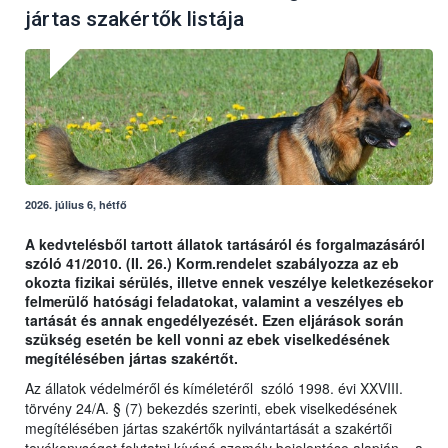
jártas szakértők listája
2026. július 6, hétfő
A kedvtelésből tartott állatok tartásáról és forgalmazásáról
szóló 41/2010. (II. 26.) Korm.rendelet szabályozza az eb
okozta fizikai sérülés, illetve ennek veszélye keletkezésekor
felmerülő hatósági feladatokat, valamint a veszélyes eb
tartását és annak engedélyezését. Ezen eljárások során
szükség esetén be kell vonni az ebek viselkedésének
megítélésében jártas szakértőt.
Az állatok védelméről és kíméletéről szóló 1998. évi XXVIII.
törvény 24/A. § (7) bekezdés szerinti, ebek viselkedésének
megítélésében jártas szakértők nyilvántartását a szakértői