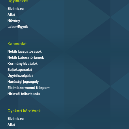
Ügyintézés
Élelmiszer
Állat
Növény
Labor/Egyéb
Kapcsolat
Nébih Igazgatóságok
Nébih Laboratóriumok
Kormányhivatalok
Sajtókapcsolat
Ügyfélszolgálat
Hatósági jogsegély
Élelmiszermentő Központ
Hírlevél feliratkozás
Gyakori kérdések
Élelmiszer
Állat