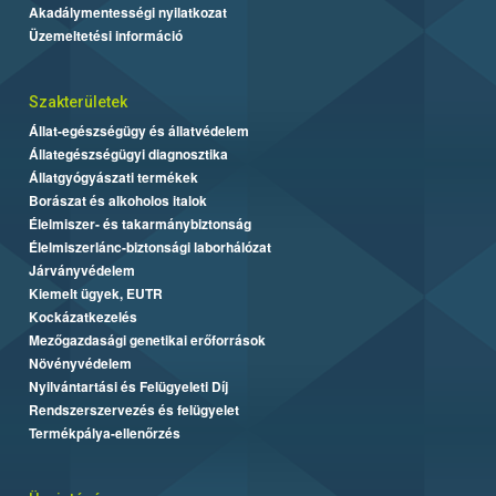
Akadálymentességi nyilatkozat
Üzemeltetési információ
Szakterületek
Állat-egészségügy és állatvédelem
Állategészségügyi diagnosztika
Állatgyógyászati termékek
Borászat és alkoholos italok
Élelmiszer- és takarmánybiztonság
Élelmiszerlánc-biztonsági laborhálózat
Járványvédelem
Kiemelt ügyek, EUTR
Kockázatkezelés
Mezőgazdasági genetikai erőforrások
Növényvédelem
Nyilvántartási és Felügyeleti Díj
Rendszerszervezés és felügyelet
Termékpálya-ellenőrzés