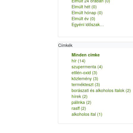
Elmúlt 24 órában
(0)
Elmúlt hét
(0)
Elmúlt hónap
(0)
Elmúlt év
(0)
Egyéni időszak…
Címkék
Minden címke
hír
(14)
szupermenta
(4)
etilén-oxid
(3)
közlemény
(3)
termékteszt
(3)
borászati és alkoholos italok
(2)
hírek
(2)
pálinka
(2)
rasff
(2)
alkoholos ital
(1)