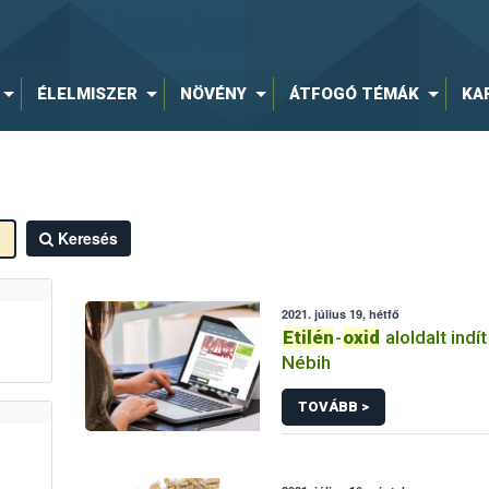
ÉLELMISZER
NÖVÉNY
ÁTFOGÓ TÉMÁK
KA
Keresés
2021. július 19, hétfő
Etilén
-
oxid
aloldalt indí
Nébih
TOVÁBB >