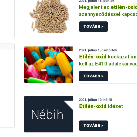
2021. július 16, péntek
Megjelent az
etilén
-
oxi
szennyeződéssel kapcso
Bizottsági összefoglaló
TOVÁBB >
2021. július 1, csütörtök
Etilén
-
oxid
kockázat mia
kell az E410 adalékanya
tartalmazó termékeket
TOVÁBB >
2021. július 19, hétfő
Etilén
-
oxid
idézet
TOVÁBB >