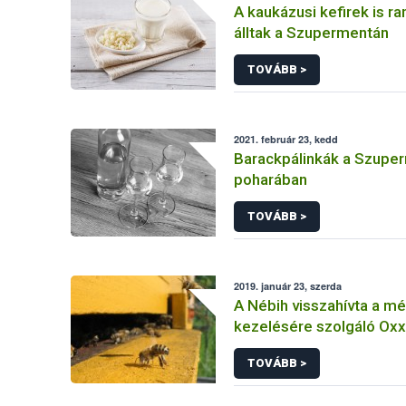
A kaukázusi kefirek is r
álltak a Szupermentán
TOVÁBB >
2021. február 23, kedd
Barackpálinkák a Szupe
poharában
TOVÁBB >
2019. január 23, szerda
A Nébih visszahívta a m
kezelésére szolgáló Ox
oldat gyógyhatású készí
TOVÁBB >
hazai piacról