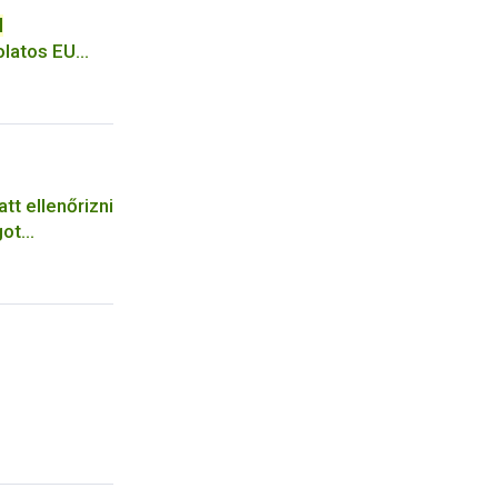
d
latos EU
tt ellenőrizni
got