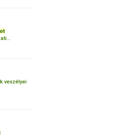
ot
ati
it
k veszélyei
k