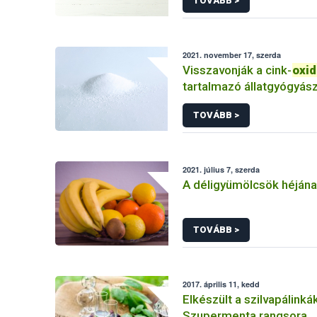
TOVÁBB >
2021. november 17, szerda
Visszavonják a cink-
oxid
tartalmazó állatgyógyász
készítmények engedélye
TOVÁBB >
2021. július 7, szerda
A déligyümölcsök héjána
TOVÁBB >
2017. április 11, kedd
Elkészült a szilvapálinká
Szupermenta rangsora