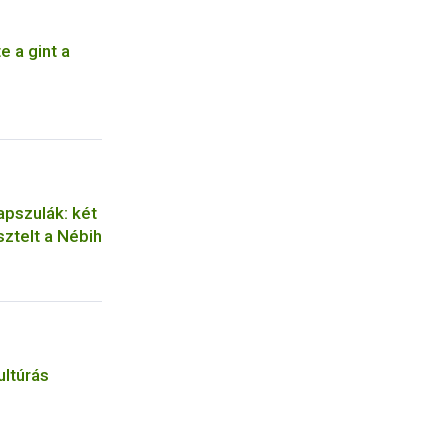
 a gint a
kapszulák: két
sztelt a Nébih
ltúrás