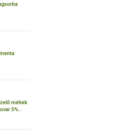
angsorba
rmenta
ézelő méhek
xovar 5%
tményt a