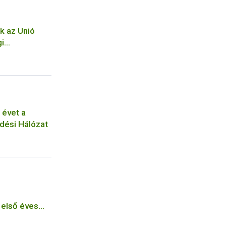
ak az Unió
gi
 évet a
dési Hálózat
 első éves