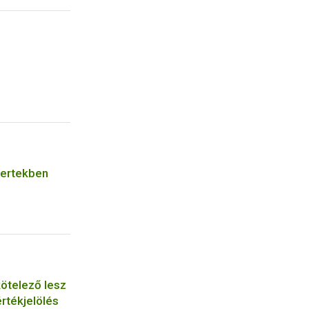
kertekben
ötelező lesz
rtékjelölés