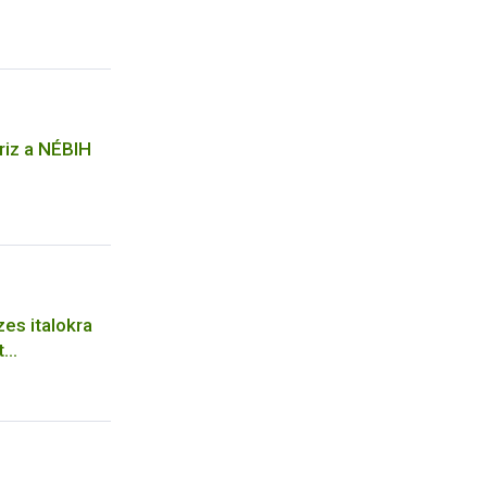
riz a NÉBIH
es italokra
t