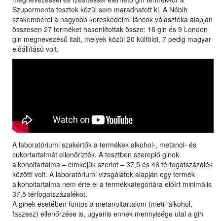
Szupermenta tesztek közül sem maradhatott ki. A Nébih
szakemberei a nagyobb kereskedelmi láncok választéka alapján
összesen 27 terméket hasonlítottak össze: 18 gin és 9 London
gin megnevezésű italt, melyek közül 20 külföldi, 7 pedig magyar
előállítású volt.
A laboratóriumi szakértők a termékek alkohol-, metanol- és
cukortartalmát ellenőrizték. A tesztben szereplő ginek
alkoholtartalma – címkéjük szerint – 37,5 és 46 térfogatszázalék
közötti volt. A laboratóriumi vizsgálatok alapján egy termék
alkoholtartalma nem érte el a termékkategóriára előírt minimális
37,5 térfogatszázalékot.
A ginek esetében fontos a metanoltartalom (metil-alkohol,
faszesz) ellenőrzése is, ugyanis ennek mennyisége utal a gin