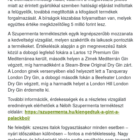
miatt az érintett gyártókkal szemben hatósági eljárást indítottak
a felügyelők, továbbá megtiltották a kifogásolt termékek
forgalmazását. A bírságok kiszabása folyamatban van, melyek
együttes értéke megközelítőleg 5 millió forint lesz.
A Szupermenta terméktesztek egyik legnépszerűbb mozzanata
a kedveltségi vizsgálat, melyen szakértők és laikusok pontozták
a termékeket. Értékelésük alapján a gin megnevezésű italok
közül a dobogó legfelső fokára a Larios 12 Premium Gin
Mediterránea került, második helyen a Zimek Mediterrán Gin
végzett, míg harmadikként a Steam-Brew Original Dry Gin zárt.
A London ginek versenyében első helyezett lett a Tanqueray
London Dry Gin, a dobogó második fokán a Beefeater London
Dry Gin végzett, míg a harmadik helyet a London Hill London
Dry Gin érdemelte ki.
További információk, érdekességek és a részletes vizsgálati
eredmények elérhetőek a Nébih Szupermenta termékteszt
oldalán:
https://szupermenta.hu/kiengedtuk-a-gint-a-
palackbol/
Ne feledjék: szeszes italok fogyasztásakor minden esetben ‒
nyári időszakban különösen ‒ fontos a mértékletesség. Nagy
melegben és hőségriadó idején pedig egyáltalán nem javasolt