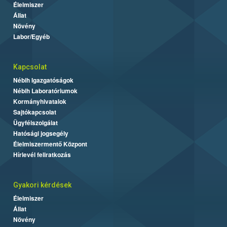
Élelmiszer
Állat
Növény
Labor/Egyéb
Kapcsolat
Nébih Igazgatóságok
Nébih Laboratóriumok
Kormányhivatalok
Sajtókapcsolat
Ügyfélszolgálat
Hatósági jogsegély
Élelmiszermentő Központ
Hírlevél feliratkozás
Gyakori kérdések
Élelmiszer
Állat
Növény