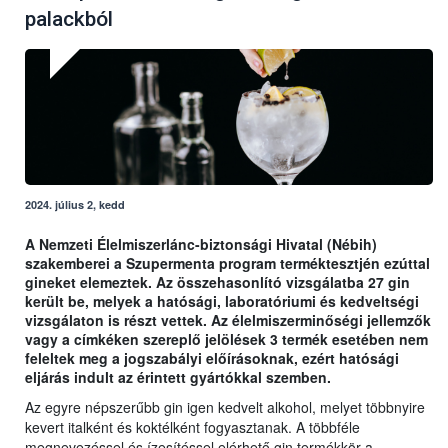
palackból
2024. július 2, kedd
A Nemzeti Élelmiszerlánc-biztonsági Hivatal (Nébih)
szakemberei a Szupermenta program terméktesztjén ezúttal
gineket elemeztek. Az összehasonlító vizsgálatba 27 gin
került be, melyek a hatósági, laboratóriumi és kedveltségi
vizsgálaton is részt vettek. Az élelmiszerminőségi jellemzők
vagy a címkéken szereplő jelölések 3 termék esetében nem
feleltek meg a jogszabályi előírásoknak, ezért hatósági
eljárás indult az érintett gyártókkal szemben.
Az egyre népszerűbb gin igen kedvelt alkohol, melyet többnyire
kevert italként és koktélként fogyasztanak. A többféle
megnevezéssel és ízesítéssel elérhető gin termékkör a