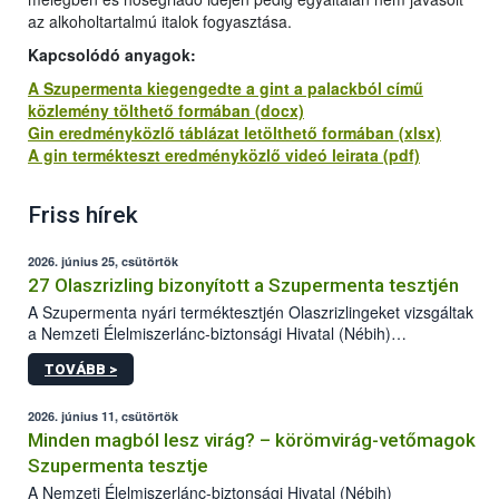
az alkoholtartalmú italok fogyasztása.
Kapcsolódó anyagok:
A Szupermenta kiegengedte a gint a palackból című
közlemény tölthető formában (docx)
Gin eredményközlő táblázat letölthető formában (xlsx)
A gin termékteszt eredményközlő videó leirata (pdf)
Friss hírek
2026. június 25, csütörtök
27 Olaszrizling bizonyított a Szupermenta tesztjén
A Szupermenta nyári terméktesztjén Olaszrizlingeket vizsgáltak
a Nemzeti Élelmiszerlánc-biztonsági Hivatal (Nébih)
szakemberei. Összesen 27 bor került „nagyító alá”, melyek az
TOVÁBB >
élelmiszerbiztonsági és -minőségi vizsgálatok, valamint a
jelölés-ellenőrzés szempontjából is megfeleltek. A kedveltségi
vizsgálaton az is kiderült, melyek a kóstolók által
2026. június 11, csütörtök
legkedveltebbnek ítélt Olaszrizlingek.
Minden magból lesz virág? – körömvirág-vetőmagok
Szupermenta tesztje
A Nemzeti Élelmiszerlánc-biztonsági Hivatal (Nébih)