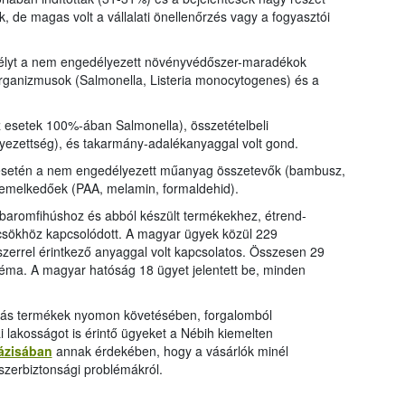
 de magas volt a vállalati önellenőrzés vagy a fogyasztói
zélyt a nem engedélyezett növényvédőszer-maradékok
roorganizmusok (Salmonella, Listeria monocytogenes) és a
 esetek 100%-ában Salmonella), összetételbeli
ezettség), és takarmány-adalékanyaggal volt gond.
k esetén a nem engedélyezett műanyag összetevők (bambusz,
 kiemelkedőek (PAA, melamin, formaldehid).
 baromfihúshoz és abból készült termékekhez, étrend-
csökhöz kapcsolódott. A magyar ügyek közül 229
szerrel érintkező anyaggal volt kapcsolatos. Összesen 29
léma. A magyar hatóság 18 ügyet jelentett be, minden
émás termékek nyomon követésében, forgalomból
 lakosságot is érintő ügyeket a Nébih kiemelten
ázisában
annak érdekében, hogy a vásárlók minél
szerbiztonsági problémákról.