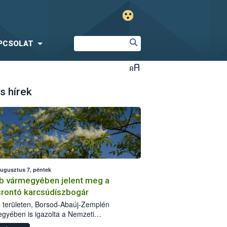
PCSOLAT
s hírek
augusztus 7, péntek
b vármegyében jelent meg a
srontó karcsúdíszbogár
 területen, Borsod-Abaúj-Zemplén
gyében is igazolta a Nemzeti
iszerlánc-biztonsági Hivatal (Nébih) a