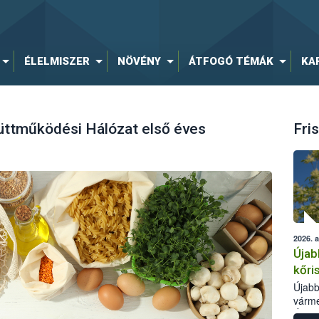
ÉLELMISZER
NÖVÉNY
ÁTFOGÓ TÉMÁK
KA
yüttműködési Hálózat első éves
Fris
2026. 
Újab
kőri
Újabb
várme
Élelm