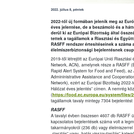
2022. július 8, péntek
2022-től új formában jelenik meg az Eur
éves jelentése, de a beszámoló és a hát
derül ki az Európai Bizottság által össze
tettek a tagállamok a Riasztási és Együ
RASFF rendszer értesítéseinek a száma 
élelmiszerbiztonsági bejelentésnek csup
2019-től létrejött az Európai Unió Riasztás
Network, ACN), amelynek része a RASFF (É
Rapid Alert System for Food and Feed), az
Admininistrative Assistance and Cooperatio
Network), ezért az Európai Bizottság 2022-t
Hálózat éves jelentés” címen. A nemrég köz
(
https://food.ec.europa.eu/system/files/
tagállamok tavaly mintegy 7304 bejelentést 
RASFF
A tavalyi évben összesen 4607 db RASFF üg
kapcsolatos bejelentések száma volt a leg
takarmányokról (236 db) vagy élelmiszerrel 
„riasztás” vagy „határ-visszautasítás” kateg