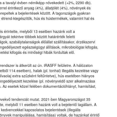
a a tavalyi évben némiképp növekedett (+2%, 2290 db).
rrel érintkező anyag (4%), állatjólét (4%), növények és
repeltek a bejelentések között. A tagországok gyakran
 étrend-kiegészítők, hús és hústermékek, valamint hal és
 érintette, melyből 13 esetben hazánk volt a
yát tekintve többek között határérték feletti
ok, szabálytalanságok élőállat szállításakor, érzékszervi
ngedélyezett egészségügyi állítások, mikrobiológiai kifogás,
si kifogás és minőségi hibák fordultak elő.
rendszer is átkerült az ún. iRASFF felületre. A hálózaton
tből 114 esetben), halak (pl. tonhal) illegális kezelése vagy
ívaolaj extra szűzként feltűntetve), hús esetében hiányos
engedélyezett kezelése (pl. növényvédő szer alkalmazása
és. Az esetek közel felében dokumentációhiányt, hamisítást,
övekvő tendenciát mutat. 2021-ben Magyarországot 35
tte, melyből 11 esetben hazánk volt a bejelentő tagállam. A
s kedvencekkel kapcsolatos bejelentések (illegális
skönyvek manipulálása, hamisítása) voltak, de hazánkat érintő