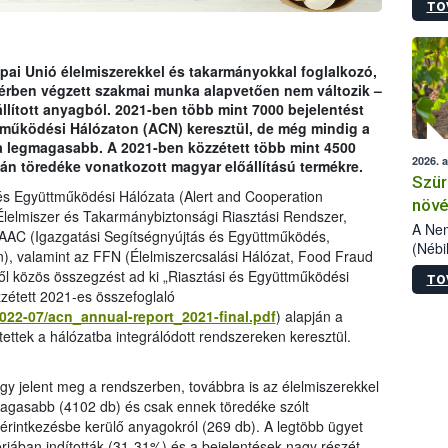
TO
kőris
jelen
talál
azono
ópai Unió élelmiszerekkel és takarmányokkal foglalkozó,
folyta
térben végzett szakmai munka alapvetően nem változik –
intéz
állított anyagból. 2021-ben több mint 7000 bejelentést
össze
ttműködési Hálózaton (ACN) keresztül, de még mindig a
érdek
a legmagasabb. A 2021-ben közzétett több mint 4500
2026. 
án töredéke vonatkozott magyar előállítású termékre.
Szür
i és Együttműködési Hálózata (Alert and Cooperation
növé
lelmiszer és Takarmánybiztonsági Riasztási Rendszer,
szől
A Nem
 AAC (Igazgatási Segítségnyújtás és Együttműködés,
(Nébi
n), valamint az FFN (Élelmiszercsalási Hálózat, Food Fraud
Klart
ől közös összegzést ad ki „Riasztási és Együttműködési
TO
módos
zétett 2021-es összefoglaló
egész
2022-07/acn_annual-report_2021-final.pdf
) alapján a
felha
tettek a hálózatba integrálódott rendszereken keresztül.
célja
lehet
Az Or
y jelent meg a rendszerben, továbbra is az élelmiszerekkel
felha
magasabb (4102 db) és csak ennek töredéke szólt
terme
érintkezésbe kerülő anyagokról (269 db). A legtöbb ügyet
óriában indították (31-31%) és a bejelentések nagy részét