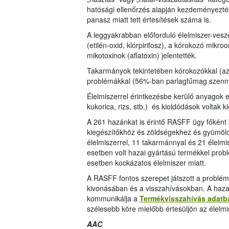
hatósági ellenőrzés alapján kezdeményezték,
panasz miatt tett értesítések száma is.
A leggyakrabban előforduló élelmiszer-ves
(etilén-oxid, klórpirifosz), a kórokozó mik
mikotoxinok (aflatoxin) jelentették.
Takarmányok tekintetében kórokozókkal (az
problémákkal (56%-ban parlagfűmag szenny
Élelmiszerrel érintkezésbe kerülő anyago
kukorica, rizs, stb.) és kioldódások voltak
A 261 hazánkat is érintő RASFF ügy főként
kiegészítőkhöz és zöldségekhez és gyümöl
élelmiszerrel, 11 takarmánnyal és 21 élelmi
esetben volt hazai gyártású termékkel prob
esetben kockázatos élelmiszer miatt.
A RASFF fontos szerepet játszott a probl
kivonásában és a visszahívásokban. A hazai
kommunikálja a
Termékvisszahívás adatb
szélesebb köre mielőbb értesüljön az élelmi
AAC