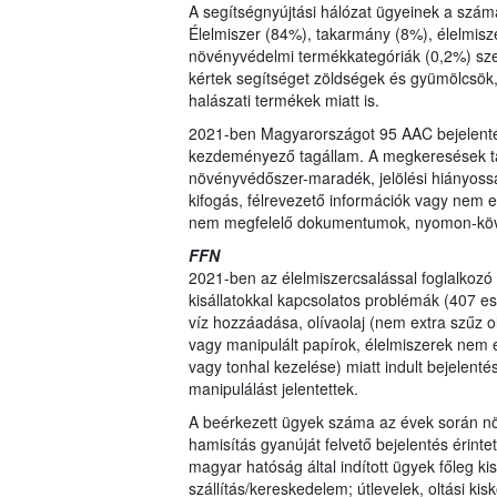
A segítségnyújtási hálózat ügyeinek a szám
Élelmiszer (84%), takarmány (8%), élelmisze
növényvédelmi termékkategóriák (0,2%) sze
kértek segítséget zöldségek és gyümölcsök,
halászati termékek miatt is.
2021-ben Magyarországot 95 AAC bejelentés
kezdeményező tagállam. A megkeresések tárg
növényvédőszer-maradék, jelölési hiányosság
kifogás, félrevezető információk vagy nem e
nem megfelelő dokumentumok, nyomon-követé
FFN
2021-ben az élelmiszercsalással foglalkozó 
kisállatokkal kapcsolatos problémák (407 ese
víz hozzáadása, olívaolaj (nem extra szűz ol
vagy manipulált papírok, élelmiszerek nem 
vagy tonhal kezelése) miatt indult bejelent
manipulálást jelentettek.
A beérkezett ügyek száma az évek során n
hamisítás gyanúját felvető bejelentés érinte
magyar hatóság által indított ügyek főleg ki
szállítás/kereskedelem; útlevelek, oltási ki