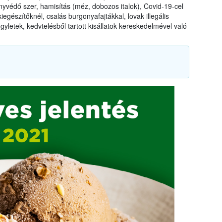
yvédő szer, hamisítás (méz, dobozos italok), Covid-19-cel
gészítőknél, csalás burgonyafajtákkal, lovak illegális
yletek, kedvtelésből tartott kisállatok kereskedelmével való