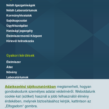
Nébih Igazgatóságok
Nébih Laboratóriumok
Kormányhivatalok
Sajtókapcsolat
Ügyfélszolgálat
Hatósági jogsegély
Élelmiszermentő Központ
Hírlevél feliratkozás
Gyakori kérdések
Élelmiszer
Állat
Növény
Laboratóriumok
Labor/Egyéb
Adatkezelési tájékoztatónkban
megismerheti, hogyan
gondoskodunk személyes adatai védelméről. Weboldalunk
cookie-kat (sütiket) használ a jobb felhasználói élmény
érdekében, melynek biztosításához kérjük, kattintson az
„Elfogadom” gombra.