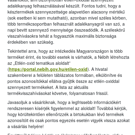
adalékanyag felhasználásával készült. Fontos tudni, hogy a
késztermékek szennyezettsége alapvetően alacsony mértékű
(sok esetben ki sem mutatható), azonban mivel széles körben,
több termékcsoportban felhasznált adalékanyagról van szó, a
napi bevitt szennyező mennyisége összeadódik. A széleskörű
visszahívásokra tehát a fogyasztók maximális biztonsága
érdekében van szükség.
Tekintettel arra, hogy az intézkedés Magyarországon is több
terméket érint, és további esetek is várhatók, a Nébih létrehozta
az „Etilén-oxid tematikus aloldalt”
(
https://portal.nebih.gov.hu/etilen-oxid
). A hivatal
szakemberei a felületen táblázatos formában, elkülönítve és
pontos azonosítókkal ellátva gyűjtik össze az etilén-oxiddal
szennyezett termékeket. A lista az aktuális
termékvisszahívásokat követve, folyamatosan frissül.
Javasoljuk a vásárlóknak, hogy a legfrissebb információkért
rendszeresen kísérjék figyelemmel az aloldalt! Továbbá kérjük,
hogy körültekintően ellenőrizzék a birtokukban lévő termékek
azonosítóit és csak pontos egyezés esetén vigyék vissza azokat
a vásárlás helyére!