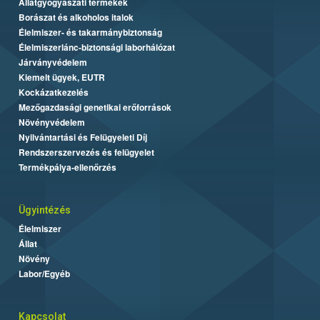
Állatgyógyászati termékek
Borászat és alkoholos italok
Élelmiszer- és takarmánybiztonság
Élelmiszerlánc-biztonsági laborhálózat
Járványvédelem
Kiemelt ügyek, EUTR
Kockázatkezelés
Mezőgazdasági genetikai erőforrások
Növényvédelem
Nyilvántartási és Felügyeleti Díj
Rendszerszervezés és felügyelet
Termékpálya-ellenőrzés
Ügyintézés
Élelmiszer
Állat
Növény
Labor/Egyéb
Kapcsolat