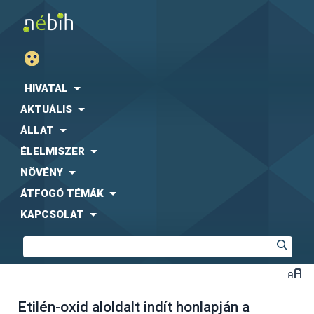
HIVATAL
AKTUÁLIS
ÁLLAT
ÉLELMISZER
NÖVÉNY
ÁTFOGÓ TÉMÁK
KAPCSOLAT
Etilén-oxid aloldalt indít honlapján a