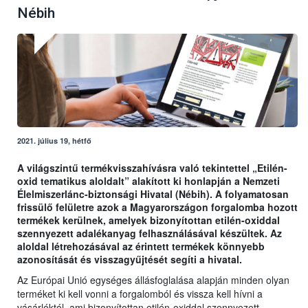
Nébih
2021. július 19, hétfő
A világszintű termékvisszahívásra való tekintettel „Etilén-
oxid tematikus aloldalt” alakított ki honlapján a Nemzeti
Élelmiszerlánc-biztonsági Hivatal (Nébih). A folyamatosan
frissülő felületre azok a Magyarországon forgalomba hozott
termékek kerülnek, amelyek bizonyítottan etilén-oxiddal
szennyezett adalékanyag felhasználásával készültek. Az
aloldal létrehozásával az érintett termékek könnyebb
azonosítását és visszagyűjtését segíti a hivatal.
Az Európai Unió egységes állásfoglalása alapján minden olyan
terméket ki kell vonni a forgalomból és vissza kell hívni a
vásárlóktól, ami bizonyítottan etilén-oxiddal szennyezett