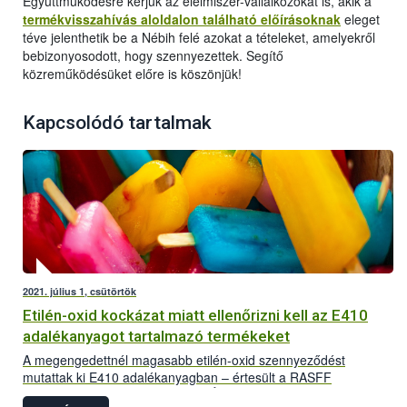
Együttműködésre kérjük az élelmiszer-vállalkozókat is, akik a
termékvisszahívás aloldalon található előírásoknak
eleget
téve jelenthetik be a Nébih felé azokat a tételeket, amelyekről
bebizonyosodott, hogy szennyezettek. Segítő
közreműködésüket előre is köszönjük!
Kapcsolódó tartalmak
2021. július 1, csütörtök
Etilén-oxid kockázat miatt ellenőrizni kell az E410
adalékanyagot tartalmazó termékeket
A megengedettnél magasabb etilén-oxid szennyeződést
mutattak ki E410 adalékanyagban – értesült a RASFF
rendszeren keresztül a Nemzeti Élelmiszerlánc-biztonsági