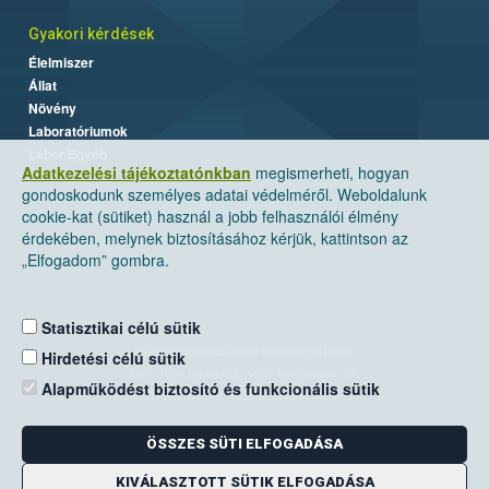
Gyakori kérdések
Élelmiszer
Állat
Növény
Laboratóriumok
Labor/Egyéb
Adatkezelési tájékoztatónkban
megismerheti, hogyan
gondoskodunk személyes adatai védelméről. Weboldalunk
cookie-kat (sütiket) használ a jobb felhasználói élmény
érdekében, melynek biztosításához kérjük, kattintson az
„Elfogadom” gombra.
Statisztikai célú sütik
Nemzeti Élelmiszerlánc-biztonsági Hivatal
Hirdetési célú sütik
Cím: 1024 Budapest, Keleti Károly utca. 24.
Alapműködést biztosító és funkcionális sütik
Levelezési cím: 1525 Budapest. Pf. 30.
ÖSSZES SÜTI ELFOGADÁSA
E-mail:
ugyfelszolgalat@nebih.gov.hu
Zöld szám: 06-80/263-244
KIVÁLASZTOTT SÜTIK ELFOGADÁSA