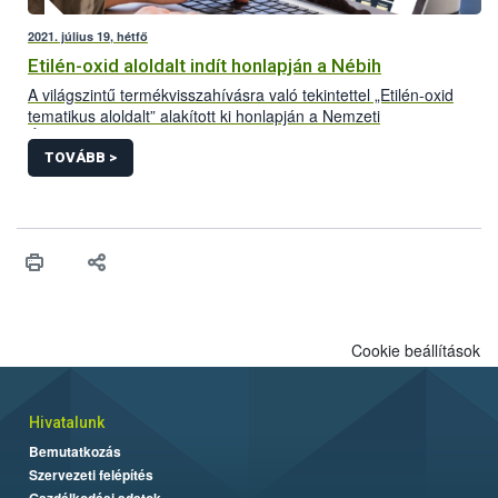
2021. július 19, hétfő
Etilén-oxid aloldalt indít honlapján a Nébih
A világszintű termékvisszahívásra való tekintettel „Etilén-oxid
tematikus aloldalt” alakított ki honlapján a Nemzeti
Élelmiszerlánc-biztonsági Hivatal (Nébih). A folyamatosan
frissülő felületre azok a Magyarországon forgalomba hozott
TOVÁBB >
termékek kerülnek, amelyek bizonyítottan etilén-oxiddal
szennyezett adalékanyag felhasználásával készültek. Az aloldal
létrehozásával az érintett termékek könnyebb azonosítását és
visszagyűjtését segíti a hivatal.
Cookie beállítások
Hivatalunk
Bemutatkozás
Szervezeti felépítés
Gazdálkodási adatok