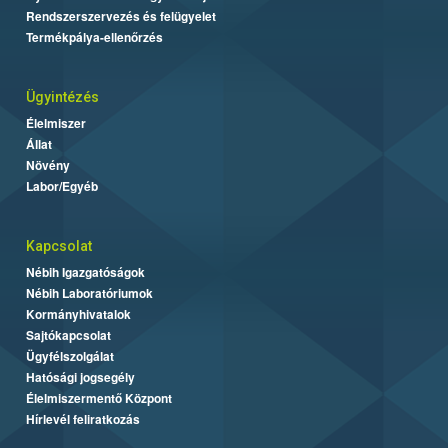
Rendszerszervezés és felügyelet
Termékpálya-ellenőrzés
Ügyintézés
Élelmiszer
Állat
Növény
Labor/Egyéb
Kapcsolat
Nébih Igazgatóságok
Nébih Laboratóriumok
Kormányhivatalok
Sajtókapcsolat
Ügyfélszolgálat
Hatósági jogsegély
Élelmiszermentő Központ
Hírlevél feliratkozás