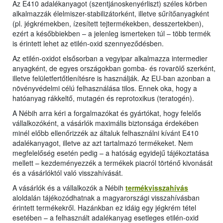
Az E410 adalékanyagot (szentjánoskenyérliszt) széles körben
alkalmazzák élelmiszer-stabilizátorként, illetve sűrítőanyagként
(pl. jégkrémekben, ízesített tejtermékekben, desszertekben),
ezért a későbbiekben – a jelenleg ismerteken túl – több termék
is érintett lehet az etilén-oxid szennyeződésben.
Az etilén-oxidot elsősorban a vegyipar alkalmazza intermedier
anyagként, de egyes országokban gomba- és rovarölő szerként,
illetve felületfertőtlenítésre is használják. Az EU-ban azonban a
növényvédelmi célú felhasználása tilos. Ennek oka, hogy a
hatóanyag rákkeltő, mutagén és reprotoxikus (teratogén).
A Nébih arra kéri a forgalmazókat és gyártókat, hogy felelős
vállalkozóként, a vásárlók maximális biztonsága érdekében
minél előbb ellenőrizzék az általuk felhasználni kívánt E410
adalékanyagot, illetve az azt tartalmazó termékeket. Nem
megfelelőség esetén pedig – a hatóság egyidejű tájékoztatása
mellett – kezdeményezzék a termékek piacról történő kivonását
és a vásárlóktól való visszahívását.
A vásárlók és a vállalkozók a Nébih
termékvisszahívás
aloldalán tájékozódhatnak a magyarországi visszahívásban
érintett termékekről. Hazánkban ez idáig egy jégkrém tétel
esetében – a felhasznált adalékanyag esetleges etilén-oxid