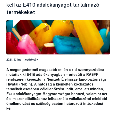
kell az E410 adalékanyagot tartalmazó
termékeket
2021. július 1, csütörtök
A megengedettnél magasabb etilén-oxid szennyeződést
mutattak ki E410 adalékanyagban – értesült a RASFF
rendszeren keresztül a Nemzeti Élelmiszerlánc-biztonsági
Hivatal (Nébih). A hatóság a kiemelten kockázatos
termékek esetében célellenőrzést indít, emellett minden,
E410 adalékanyagot Magyarországra behozó, valamint azt
élelmiszer előállításhoz felhasználó vállalkozótól mielőbbi
önellenőrzést és szükség esetén határozott intézkedést
kér.