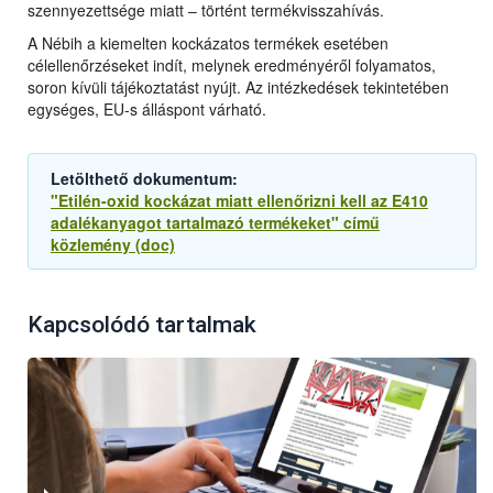
szennyezettsége miatt – történt termékvisszahívás.
A Nébih a kiemelten kockázatos termékek esetében
célellenőrzéseket indít, melynek eredményéről folyamatos,
soron kívüli tájékoztatást nyújt. Az intézkedések tekintetében
egységes, EU-s álláspont várható.
Letölthető dokumentum:
"Etilén-oxid kockázat miatt ellenőrizni kell az E410
adalékanyagot tartalmazó termékeket" című
közlemény (doc)
Kapcsolódó tartalmak