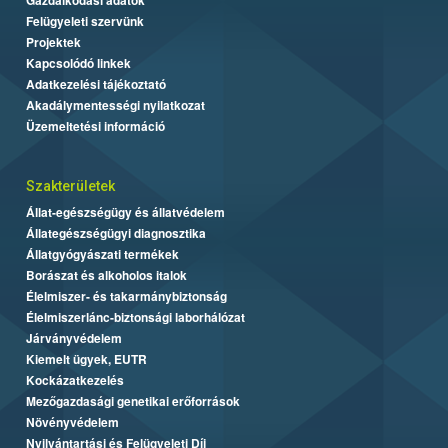
Felügyeleti szervünk
Projektek
Kapcsolódó linkek
Adatkezelési tájékoztató
Akadálymentességi nyilatkozat
Üzemeltetési információ
Szakterületek
Állat-egészségügy és állatvédelem
Állategészségügyi diagnosztika
Állatgyógyászati termékek
Borászat és alkoholos italok
Élelmiszer- és takarmánybiztonság
Élelmiszerlánc-biztonsági laborhálózat
Járványvédelem
Kiemelt ügyek, EUTR
Kockázatkezelés
Mezőgazdasági genetikai erőforrások
Növényvédelem
Nyilvántartási és Felügyeleti Díj