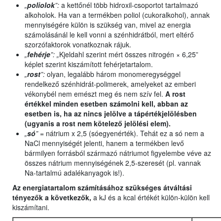
„
poliolok
”:
a kettőnél több hidroxil-csoportot tartalmazó
alkoholok. Ha van a termékben poliol (cukoralkohol), annak
mennyiségére külön is szükség van, mivel az energia
számolásánál le kell vonni a szénhidrátból, mert eltérő
szorzófaktorok vonatkoznak rájuk.
„
fehérje
”: „
Kjeldahl szerint mért összes nitrogén × 6,25”
képlet szerint kiszámított fehérjetartalom.
„
rost
”:
olyan, legalább három monomeregységgel
rendelkező szénhidrát-polimerek, amelyeket az emberi
vékonybél nem emészt meg és nem szív fel.
A rost
értékkel minden esetben számolni kell, abban az
esetben is, ha az nincs jelölve a tápértékjelölésben
(ugyanis a rost nem kötelező jelölési elem).
„
só
”
= nátrium x 2,5 (sóegyenérték). Tehát ez a só nem a
NaCl mennyiségét jelenti, hanem a termékben levő
bármilyen forrásból származó nátriumot figyelembe véve az
összes nátrium mennyiségének 2,5-szeresét (pl. vannak
Na-tartalmú adalékanyagok is!).
Az energiatartalom számításához szükséges átváltási
tényezők a következők,
a kJ és a kcal értékét külön-külön kell
kiszámítani.