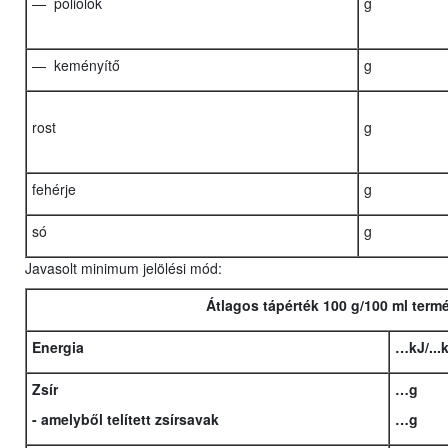
— poliolok
g
— keményítő
g
rost
g
fehérje
g
só
g
Javasolt minimum jelölési mód:
Átlagos tápérték 100 g/100 ml ter
Energia
…kJ/...
Zsír
…g
- amelyből telített zsírsavak
…g