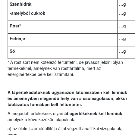
Szénhidrát
…g
-amelyből cukrok
…g
Rost
*
…g
Fehérje
…g
Só
…g
* A rost sort nem kötelező feltüntetni, de javasolt jelölni olyan
termékeknél, amelynek van rosttartalma, mert az
energiaértékbe bele kell számítani.
A tápértékadatoknak ugyanazon látómezőben kell lenniük
és amennyiben elegendő hely van a csomagoláson, akkor
táblázatos formában kell feltüntetni.
A megadott értékeknek olyan
átlagértékeknek kell lenniük
,
amelyek a következőkön alapulnak:
a) az élelmiszer előállítója által végzett analitikai vizsgálatok;
vagy