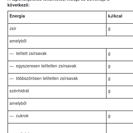
következő:
Energia
kJ/kcal
zsír
g
amelyből
— telített zsírsavak
g
— egyszeresen telítetlen zsírsavak
g
— többszörösen telítetlen zsírsavak
g
szénhidrát
g
amelyből
— cukrok
g