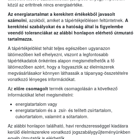
közül az eritritnek nincs energiaértéke.
Az energiatartalmat a kerekített értékekből javasolt
számolni
, azokból, amiket a tápértékjelölésen feltüntetnek.
A
kerekítési szabályokat és a hatóság által is figyelembe
veendő toleranciákat az alábbi honlapon elérhető útmutató
tartalmazza.
A tápértékjelölést tehát teljes egészében ugyanazon
látómezőben kell elhelyezni, viszont a legfontosabb
tápértékadatok önkéntes alapon megismételhetők a fő
látómezőben azért, hogy a fogyasztók az élelmiszerek
megvásárlásakor könnyen láthassák a tápanyag-összetételre
vonatkozó lényeges információkat.
Az
előre csomagolt
termék csomagolásán a következő
információkat lehet megismételni:
energiatartalom vagy
energiatartalom és a zsír- és telített-zsírtartalom,
cukortartalom, valamint a sótartalom.
Az alábbi honlapon található, havi rendszerességgel kiadásra
kerülő élelmiszerekre vonatkozó jogszabálygyűjteményünkben
egyéb útmutatók is elérhetők.