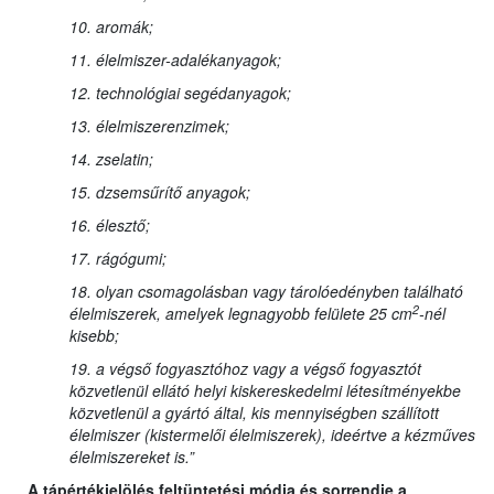
10. aromák;
11. élelmiszer-adalékanyagok;
12. technológiai segédanyagok;
13. élelmiszerenzimek;
14. zselatin;
15. dzsemsűrítő anyagok;
16. élesztő;
17. rágógumi;
18. olyan csomagolásban vagy tárolóedényben található
2
élelmiszerek, amelyek legnagyobb felülete 25 cm
-nél
kisebb;
19. a végső fogyasztóhoz vagy a végső fogyasztót
közvetlenül ellátó helyi kiskereskedelmi létesítményekbe
közvetlenül a gyártó által, kis mennyiségben szállított
élelmiszer (kistermelői élelmiszerek), ideértve a kézműves
élelmiszereket is.”
A tápértékjelölés feltüntetési módja és sorrendje a