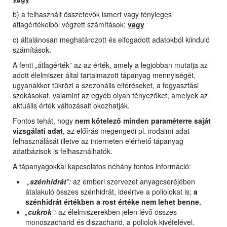
b) a felhasznált összetevők ismert vagy tényleges
átlagértékeiből végzett számítások;
vagy
c) általánosan meghatározott és elfogadott adatokból kiinduló
számítások.
A fenti „átlagérték” az az érték, amely a legjobban mutatja az
adott élelmiszer által tartalmazott tápanyag mennyiségét,
ugyanakkor tükrözi a szezonális eltéréseket, a fogyasztási
szokásokat, valamint az egyéb olyan tényezőket, amelyek az
aktuális érték változásait okozhatják.
Fontos tehát, hogy
nem kötelező minden paraméterre saját
vizsgálati adat
, az előírás megengedi pl. irodalmi adat
felhasználását illetve az interneten elérhető tápanyag
adatbázisok is felhasználhatók.
A tápanyagokkal kapcsolatos néhány fontos információ:
„
szénhidrát
”:
az emberi szervezet anyagcseréjében
átalakuló összes szénhidrát, ideértve a poliolokat is;
a
szénhidrát értékben a rost értéke nem lehet benne.
„
cukrok
”:
az élelmiszerekben jelen lévő összes
monoszacharid és diszacharid, a poliolok kivételével.