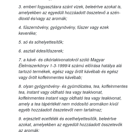
3. emberi fogyasztásra szánt vizek, beleértve azokat is,
amelyekben az egyedüli hozzáadott összetevő a szén-
dioxid és/vagy az aromák;
4. fűszernövény, gyógynövény, fűszer vagy ezek
keveréke;
5. só és sóhelyettesítők;
6. asztali édesítőszerek;
7. a kávé- és cikóriakivonatokról szóló Magyar
Élelmiszerkönyv 1-3-1999/4 számú előírása hatálya alá
tartozó termékek, egész vagy őrölt kávébab és egész
vagy őrölt koffeinmentes kávébab;
8. olyan gyógynövény- és gyümölcstea, tea, koffeinmentes
tea, instant vagy oldható tea vagy teakivonat,
koffeinmentes instant vagy oldható tea vagy teakivonat,
amely a tea tápértékét nem módosító aromákon kívül
egyéb hozzáadott összetevőt nem tartalmaz;
9. erjesztett ecetfélék és ecethelyettesítők, beleértve
azokat, amelyekben az egyedüli hozzáadott összetevők
az aromák;