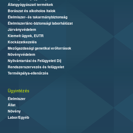
Állatgyógyászati termékek
Borászat és alkoholos italok
Élelmiszer- és takarmánybiztonság
Élelmiszerlánc-biztonsági laborhálózat
Járványvédelem
Kiemelt ügyek, EUTR
Kockázatkezelés
Mezőgazdasági genetikai erőforrások
Növényvédelem
Nyilvántartási és Felügyeleti Díj
Rendszerszervezés és felügyelet
Termékpálya-ellenőrzés
Ügyintézés
Élelmiszer
Állat
Növény
Labor/Egyéb