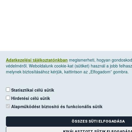
Adatkezelési tájékoztatónkban
megismerheti, hogyan gondoskod
védelméről. Weboldalunk cookie-kat (sütiket) használ a jobb felha
melynek biztosításához kérjük, kattintson az „Elfogadom” gombra.
Statisztikai célú sütik
Hirdetési célú sütik
Alapműködést biztosító és funkcionális sütik
ÖSSZES SÜTI ELFOGADÁSA
KIVÁLASZTOTT SÜTIK ELFOGADÁS