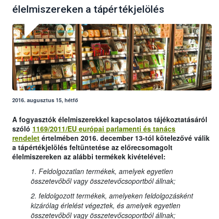
élelmiszereken a tápértékjelölés
2016. augusztus 15, hétfő
A fogyasztók élelmiszerekkel kapcsolatos tájékoztatásáról
szóló
1169/2011/EU
európai parlamenti és tanács
rendelet
értelmében
2016. december 13-tól
kötelezővé válik
a tápértékjelölés feltüntetése az előrecsomagolt
élelmiszereken
az alábbi termékek kivételével:
1. Feldolgozatlan termékek, amelyek egyetlen
összetevőből vagy összetevőcsoportból állnak;
2. feldolgozott termékek, amelyeken feldolgozásként
kizárólag érlelést végeztek, és amelyek egyetlen
összetevőből vagy összetevőcsoportból állnak;