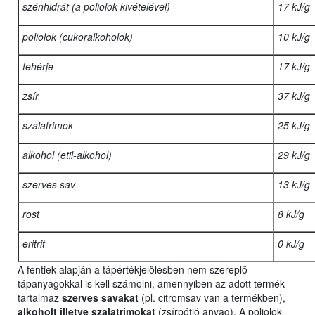
szénhidrát (a poliolok kivételével)
17 kJ/g
poliolok (cukoralkoholok)
10 kJ/g
fehérje
17 kJ/g
zsír
37 kJ/g
szalatrimok
25 kJ/g
alkohol (etil-alkohol)
29 kJ/g
szerves sav
13 kJ/g
rost
8 kJ/g
eritrit
0 kJ/g
A fentiek alapján a tápértékjelölésben nem szereplő
tápanyagokkal is kell számolni, amennyiben az adott termék
tartalmaz
szerves savakat
(pl. citromsav van a termékben),
alkoholt illetve szalatrimokat
(zsírpótló anyag). A poliolok