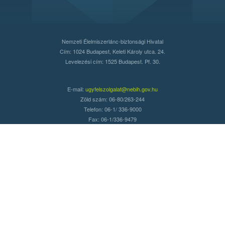
Nemzeti Élelmiszerlánc-biztonsági Hivatal
Cím: 1024 Budapest, Keleti Károly utca. 24.
Levelezési cím: 1525 Budapest. Pf. 30.
E-mail:
ugyfelszolgalat@nebih.gov.hu
Zöld szám: 06-80/263-244
Telefon: 06-1/ 336-9000
Fax: 06-1/336-9479