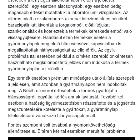
szereplőtől, egy esetben alacsonyabb, egy esetben pedig
magasabb értéket mutattak ki a laboratóriumi vizsgálatok. Az
eltérés miatt a szakemberek azonnal intézkedtek és mindkét
barackpálinkát kivonták a forgalomból, előállítójukat
szankcionálták és kötelezték a termékek kereskedelemből való
visszagyűjtésére. Ráadásul ezen termékek esetén a
gyártmánylapok megfelelő hitelesítésével kapcsolatban is
megállapítottak hiányosságokat az ellenőrök. Az egyik
problémás ital esetében például a címkén szereplő önkéntesen
használható megkülönböztető jelölés nem indokolta a termék
gyártmánylapján az előállító.
Egy termék esetében prémium minőségre utaló állítás szerepelt
a jelölésen, amit azonban a gyártmánylapon nem indokoltak
meg. A Nébih ellenőrei értesítették a termék gyártóját a
hiányosságról, egyúttal kérték annak javítását. További két
esetben a hatóság figyelmeztetésben részesítette és a jogsértés
megszüntetésére kötelezte a gyártókat, a gyártmánylap
hitelesítésére vonatkozó hiányosságok miatt.
Fontos szempont volt továbbá a nyomonkövethetőség
ellenőrzése is. E téren két ital esetében merült fel probléma.