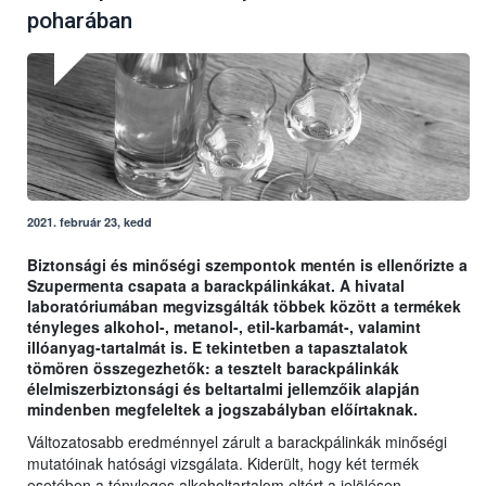
poharában
2021. február 23, kedd
Biztonsági és minőségi szempontok mentén is ellenőrizte a
Szupermenta csapata a barackpálinkákat. A hivatal
laboratóriumában megvizsgálták többek között a termékek
tényleges alkohol-, metanol-, etil-karbamát-, valamint
illóanyag-tartalmát is. E tekintetben a tapasztalatok
tömören összegezhetők: a tesztelt barackpálinkák
élelmiszerbiztonsági és beltartalmi jellemzőik alapján
mindenben megfeleltek a jogszabályban előírtaknak.
Változatosabb eredménnyel zárult a barackpálinkák minőségi
mutatóinak hatósági vizsgálata. Kiderült, hogy két termék
esetében a tényleges alkoholtartalom eltért a jelölésen