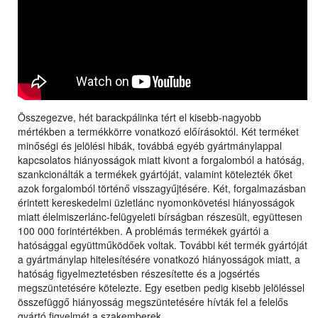
Összegezve, hét barackpálinka tért el kisebb-nagyobb
mértékben a termékkörre vonatkozó előírásoktól. Két terméket
minőségi és jelölési hibák, továbbá egyéb gyártmánylappal
kapcsolatos hiányosságok miatt kivont a forgalomból a hatóság,
szankcionálták a termékek gyártóját, valamint kötelezték őket
azok forgalomból történő visszagyűjtésére. Két, forgalmazásban
érintett kereskedelmi üzletlánc nyomonkövetési hiányosságok
miatt élelmiszerlánc-felügyeleti bírságban részesült, együttesen
100 000 forintértékben. A problémás termékek gyártói a
hatósággal együttműködőek voltak. További két termék gyártóját
a gyártmánylap hitelesítésére vonatkozó hiányosságok miatt, a
hatóság figyelmeztetésben részesítette és a jogsértés
megszüntetésére kötelezte. Egy esetben pedig kisebb jelöléssel
összefüggő hiányosság megszüntetésére hívták fel a felelős
gyártó figyelmét a szakemberek.