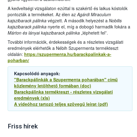
A kedveltségi vizsgálaton ezúttal is szakértő és laikus kóstolók
pontozták a termékeket. Az élen az
Agárdi Miraculum
kajszibarack pálinka
végzett. A második helyezést a
Nobilis
kajszibarack pálinka
nyerte el, míg a dobogó harmadik fokára a
Márton és lányai kajszibarack pálinka
„léphetett fel”.
További információk, érdekességek és a részletes vizsgálati
eredmények elérhetők a Nébih Szupermenta termékteszt
oldalán:
https://szupermenta.hu/barackpalinkak-a-
poharban/
Kapcsolódó anyagok:
"Barackpálinkák a Szupermenta poharában" című
közlemény letölthető formában (doc)
Barackpálinka termékteszt - részletes vizsgálati
eredmények (xls)
A videóhoz tartozó teljes szövegű leirat (pdf)
Friss hírek