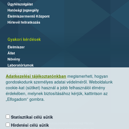
Ügyfélszolgálat
Hatósági jogsegély
Élelmiszermentő Központ
Hírlevél feliratkozás
Gyakori kérdések
Élelmiszer
Állat
Növény
Laboratóriumok
Labor/Egyéb
Adatkezelési tájékoztatónkban
megismerheti, hogyan
gondoskodunk személyes adatai védelméről. Weboldalunk
cookie-kat (sütiket) használ a jobb felhasználói élmény
érdekében, melynek biztosításához kérjük, kattintson az
„Elfogadom” gombra.
Statisztikai célú sütik
Nemzeti Élelmiszerlánc-biztonsági Hivatal
Hirdetési célú sütik
Cím: 1024 Budapest, Keleti Károly utca. 24.