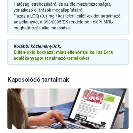
Hatóság létrehozásáról és az élelmiszerbiztonságra
vonatkozó eljárások megállapításáról
**azaz a LOQ (0,1 mg / kg) feletti etilén-oxidot tartalmazó
adalékanyag, a 396/2005/EK rendeletben előírt MRL-
meghatározás alkalmazásával
Korábbi közleményünk:
Etilén-oxid kockázat miatt ellenőrizni kell az E410
adalékanyagot tartalmazó termékeket
Kapcsolódó tartalmak