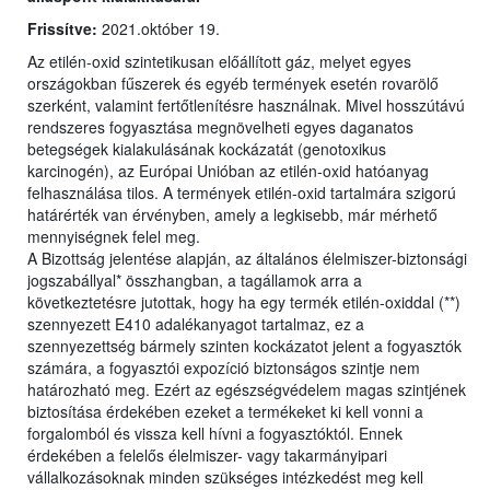
Frissítve:
2021.október 19.
Az etilén-oxid szintetikusan előállított gáz, melyet egyes
országokban fűszerek és egyéb termények esetén rovarölő
szerként, valamint fertőtlenítésre használnak. Mivel hosszútávú
rendszeres fogyasztása megnövelheti egyes daganatos
betegségek kialakulásának kockázatát (genotoxikus
karcinogén), az Európai Unióban az etilén-oxid hatóanyag
felhasználása tilos. A termények etilén-oxid tartalmára szigorú
határérték van érvényben, amely a legkisebb, már mérhető
mennyiségnek felel meg.
A Bizottság jelentése alapján, az általános élelmiszer-biztonsági
jogszabállyal* összhangban, a tagállamok arra a
következtetésre jutottak, hogy ha egy termék etilén-oxiddal (**)
szennyezett E410 adalékanyagot tartalmaz, ez a
szennyezettség bármely szinten kockázatot jelent a fogyasztók
számára, a fogyasztói expozíció biztonságos szintje nem
határozható meg. Ezért az egészségvédelem magas szintjének
biztosítása érdekében ezeket a termékeket ki kell vonni a
forgalomból és vissza kell hívni a fogyasztóktól. Ennek
érdekében a felelős élelmiszer- vagy takarmányipari
vállalkozásoknak minden szükséges intézkedést meg kell