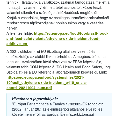
tenniük. Hivatalunk a vállalkozók szakmai támogatása mellett a
honlapján valamennyi érintett tétel azonosítóit közzé teszi,
valamint ellenőrzi a szükséges intézkedések megtételét.
Kérjük a vásárlókat, hogy az esetleges termékvisszahívásokról
rendszeresen tájékozódjanak honlapunkon vagy a vásárlás
helyén.
A jelentés linkje:
https://ec.europa.eu/food/food/rasff-food-
and-feed-safety-alerts/ethylene-oxide-incident-food-
additive_en
A 2021. október 4-ei EU Bizottság által szervezett ülés
emlékeztetője az alábbi linken érhető el. A megbeszélésen a
tagállami szakértőkön kívül részt vett az EFSA képviselője,
valamint több COM képviselő (DG Health and Food Safety, Jogi
Szolgálat) és a EU referencia laboratóriumok képviselői. Link:
https://ec.europa.eu/food/system/files/2021-
10/rasff_ethylene-oxide-incident_e410_crisis-
coord_20211004_sum.pdf
Hivatkozott jogszabályok:
*Európai Parlament és a Tanács 178/2002/EK rendelete
(2002. január 28.) az élelmiszerjog általános elveiről és
követelményeiről, az Európai Élelmiszerbiztonsági