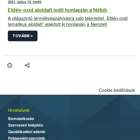
2021. július 19, hétfő
Etilén-oxid aloldalt indít honlapján a Nébih
A világszintű termékvisszahívásra való tekintettel „Etilén-oxid
tematikus aloldalt” alakított ki honlapján a Nemzeti
Élelmiszerlánc-biztonsági Hivatal (Nébih). A folyamatosan
frissülő felületre azok a Magyarországon forgalomba hozott
TOVÁBB >
termékek kerülnek, amelyek bizonyítottan etilén-oxiddal
szennyezett adalékanyag felhasználásával készültek. Az aloldal
létrehozásával az érintett termékek könnyebb azonosítását és
visszagyűjtését segíti a hivatal.
Cookie beállítások
Hivatalunk
Bemutatkozás
Szervezeti felépítés
Gazdálkodási adatok
Felügyeleti szervünk