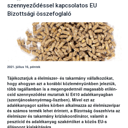
szennyeződéssel kapcsolatos EU
Bizottsági összefoglaló
2021. július 16, péntek
Tájékoztatjuk a élelmiszer- és takarmány vállalkozókat,
hogy ahogyan azt a korábbi közleményünkben jeleztük,
több tagállamban is a megengedettnél magasabb etilén-
oxid szennyeződést mutattak ki E410 adalékanyagban
(szentjánoskenyérmag-lisztben). Mivel ezt az
adalékanyagot széles körben alkalmazza az élelmiszeripar
és számos termék lehet érintett, a Bizottság összehívta az
élelmiszer és takarmány kríziskoordinátor, valamit a
peszticid és adalékanyag szakértőket a közös EU-s
álláspont kialakítására.