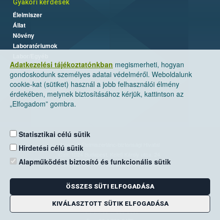
Gyakori kérdések
Élelmiszer
Állat
Növény
Laboratóriumok
Labor/Egyéb
Adatkezelési tájékoztatónkban
megismerheti, hogyan
gondoskodunk személyes adatai védelméről. Weboldalunk
cookie-kat (sütiket) használ a jobb felhasználói élmény
érdekében, melynek biztosításához kérjük, kattintson az
„Elfogadom” gombra.
Statisztikai célú sütik
Nemzeti Élelmiszerlánc-biztonsági Hivatal
Hirdetési célú sütik
Cím: 1024 Budapest, Keleti Károly utca. 24.
Alapműködést biztosító és funkcionális sütik
Levelezési cím: 1525 Budapest. Pf. 30.
ÖSSZES SÜTI ELFOGADÁSA
E-mail:
ugyfelszolgalat@nebih.gov.hu
Zöld szám: 06-80/263-244
KIVÁLASZTOTT SÜTIK ELFOGADÁSA
Telefon: 06-1/ 336-9000