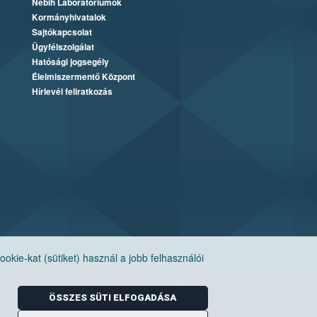
Nébih Laboratóriumok
Kormányhivatalok
Sajtókapcsolat
Ügyfélszolgálat
Hatósági jogsegély
Élelmiszermentő Központ
Hírlevél feliratkozás
ie-kat (sütiket) használ a jobb felhasználói
ÖSSZES SÜTI ELFOGADÁSA