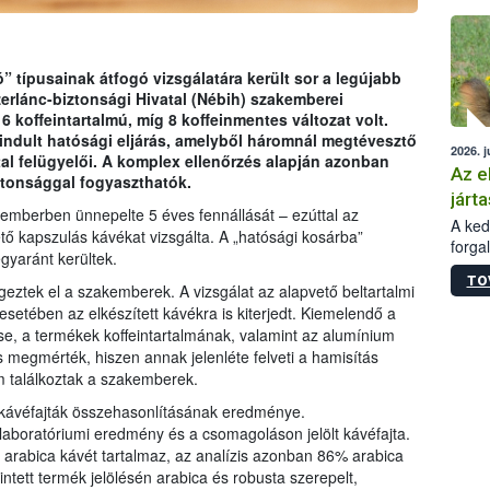
épüle
 típusainak átfogó vizsgálatára került sor a legújabb
erlánc-biztonsági Hivatal (Nébih) szakemberei
6 koffeintartalmú, míg 8 koffeinmentes változat volt.
 indult hatósági eljárás, amelyből háromnál megtévesztő
2026. j
atal felügyelői. A komplex ellenőrzés alapján azonban
Az e
tonsággal fogyaszthatók.
járta
emberben ünnepelte 5 éves fennállását – ezúttal az
A kedv
tő kapszulás kávékat vizsgálta. A „hatósági kosárba”
forga
gyaránt kerültek.
Korm.
TO
sérül
geztek el a szakemberek. A vizsgálat az alapvető beltartalmi
felme
esetében az elkészített kávékra is kiterjedt. Kiemelendő a
veszé
se, a termékek koffeintartalmának, valamint az alumínium
Ezen 
s megmérték, hiszen annak jelenléte felveti a hamisítás
vonni
m találkoztak a szakemberek.
jártas
t kávéfajták összehasonlításának eredménye.
laboratóriumi eredmény és a csomagoláson jelölt kávéfajta.
k arabica kávét tartalmaz, az analízis azonban 86% arabica
intett termék jelölésén arabica és robusta szerepelt,