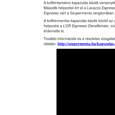
A koffeintartalmú kapszulás kávék verseny
Második helyezést ért el a
Lavazza Espress
Espresso
zárt a Szupermenta rangsorában.
A koffeinmentes kapszulás kávék között az
helyezést a
L’OR Espresso Decaffeinato
, m
érdemelte ki.
További információk és a részletes vizsgál
oldalán:
http://szupermenta.hu/kapszulas-