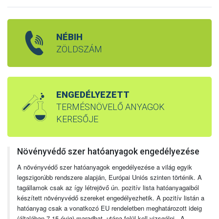
NÉBIH
ZÖLDSZÁM
ENGEDÉLYEZETT
TERMÉSNÖVELŐ ANYAGOK
KERESŐJE
Növényvédő szer hatóanyagok engedélyezése
A növényvédő szer hatóanyagok engedélyezése a világ egyik
legszigorúbb rendszere alapján, Európai Uniós szinten történik. A
tagállamok csak az így létrejövő ún. pozitív lista hatóanyagaiból
készített növényvédő szereket engedélyezhetik. A pozitív listán a
hatóanyag csak a vonatkozó EU rendeletben meghatározott ideig
(általában 7-15 évig) maradhat, utána felül kell vizsgálni. A