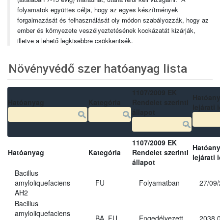
folyamatok együttes célja, hogy az egyes készítmények
forgalmazását és felhasználását oly módon szabályozzák, hogy az
ember és környezete veszélyeztetésének kockázatát kizárják,
illetve a lehető legkisebbre csökkentsék.
Növényvédő szer hatóanyag lista
1107/2009 EK
Hatóan
Hatóanyag
Kategória
Rendelet szerinti
lejárati 
állapot
1107/2009 EK
Hatóan
Hatóanyag
Kategória
Rendelet szerinti
lejárati 
állapot
Bacillus
amyloliquefaciens
FU
Folyamatban
27/09
AH2
Bacillus
amyloliquefaciens
BA, FU
Engedélyezett
2038.