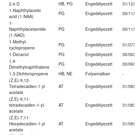
2,4-D
HB, PG
Engedélyezett
31/12
1-Naphthylacetic
PG
Engedélyezett
30/11
acid (1-NAA)
1-
Naphthylacetamide
PG
Engedélyezett
30/11
(1-NAD)
1-Methyl-
PG
Engedélyezett
31/07
cyclopropene
1-Decanol
PG
Engedélyezett
30/06
1,4-
PG
Engedélyezett
30/09
Dimethylnaphthalene
1,3-Dichloropropene
HB, NE
Folyamatban
-
(Z,E)-9,12-
Tetradecadien-1-yl
AT
Engedélyezett
31/08
acetate
(Z,E)-9,11-
tetradecadien-1-yl-
AT
Engedélyezett
31/08
acetate
(Z,E)-7,11-
Hexadecadien-1-yl
AT
Engedélyezett
31/08
acetate