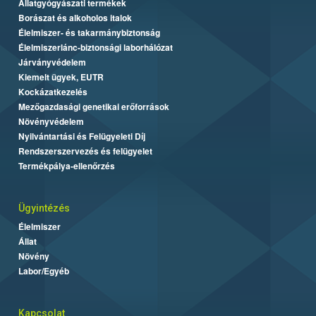
Állatgyógyászati termékek
Borászat és alkoholos italok
Élelmiszer- és takarmánybiztonság
Élelmiszerlánc-biztonsági laborhálózat
Járványvédelem
Kiemelt ügyek, EUTR
Kockázatkezelés
Mezőgazdasági genetikai erőforrások
Növényvédelem
Nyilvántartási és Felügyeleti Díj
Rendszerszervezés és felügyelet
Termékpálya-ellenőrzés
Ügyintézés
Élelmiszer
Állat
Növény
Labor/Egyéb
Kapcsolat