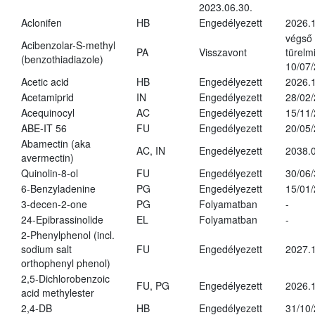
2023.06.30.
Aclonifen
HB
Engedélyezett
2026.
végső
Acibenzolar-S-methyl
PA
Visszavont
türelmi
(benzothiadiazole)
10/07
Acetic acid
HB
Engedélyezett
2026.1
Acetamiprid
IN
Engedélyezett
28/02
Acequinocyl
AC
Engedélyezett
15/11
ABE-IT 56
FU
Engedélyezett
20/05
Abamectin (aka
AC, IN
Engedélyezett
2038.
avermectin)
Quinolin-8-ol
FU
Engedélyezett
30/06
6-Benzyladenine
PG
Engedélyezett
15/01
3-decen-2-one
PG
Folyamatban
-
24-Epibrassinolide
EL
Folyamatban
-
2-Phenylphenol (incl.
sodium salt
FU
Engedélyezett
2027.1
orthophenyl phenol)
2,5-Dichlorobenzoic
FU, PG
Engedélyezett
2026.
acid methylester
2,4-DB
HB
Engedélyezett
31/10