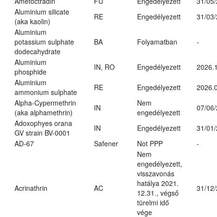
Ametoctradin
FU
Engedélyezett
31/05
Aluminium silicate
RE
Engedélyezett
31/03
(aka kaolin)
Aluminium
potassium sulphate
BA
Folyamatban
-
dodecahydrate
Aluminium
IN, RO
Engedélyezett
2026.1
phosphide
Aluminium
RE
Engedélyezett
2026.0
ammonium sulphate
Alpha-Cypermethrin
Nem
IN
07/06
(aka alphamethrin)
engedélyezett
Adoxophyes orana
IN
Engedélyezett
31/01
GV strain BV-0001
AD-67
Safener
Not PPP
-
Nem
engedélyezett,
visszavonás
hatálya 2021.
Acrinathrin
AC
31/12
12.31., végső
türelmi idő
vége