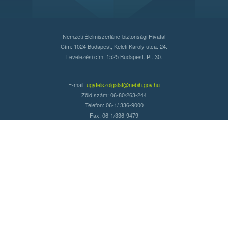
Nemzeti Élelmiszerlánc-biztonsági Hivatal
Cím: 1024 Budapest, Keleti Károly utca. 24.
Levelezési cím: 1525 Budapest. Pf. 30.
E-mail:
ugyfelszolgalat@nebih.gov.hu
Zöld szám: 06-80/263-244
Telefon: 06-1/ 336-9000
Fax: 06-1/336-9479