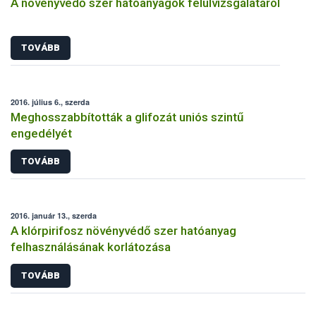
A növényvédő szer hatóanyagok felülvizsgálatáról
TOVÁBB
2016. július 6., szerda
Meghosszabbították a glifozát uniós szintű
engedélyét
TOVÁBB
2016. január 13., szerda
A klórpirifosz növényvédő szer hatóanyag
felhasználásának korlátozása
TOVÁBB