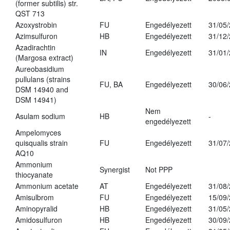
(former subtilis) str.
QST 713
Azoxystrobin
FU
Engedélyezett
31/05
Azimsulfuron
HB
Engedélyezett
31/12
Azadirachtin
IN
Engedélyezett
31/01
(Margosa extract)
Aureobasidium
pullulans (strains
FU, BA
Engedélyezett
30/06
DSM 14940 and
DSM 14941)
Nem
Asulam sodium
HB
-
engedélyezett
Ampelomyces
quisqualis strain
FU
Engedélyezett
31/07
AQ10
Ammonium
Synergist
Not PPP
thiocyanate
Ammonium acetate
AT
Engedélyezett
31/08
Amisulbrom
FU
Engedélyezett
15/09
Aminopyralid
HB
Engedélyezett
31/05
Amidosulfuron
HB
Engedélyezett
30/09