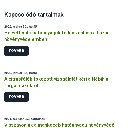
Kapcsolódó tartalmak
2022. május 30., hétfő
Helyettesítő hatóanyagok felhasználása a hazai
növényvédelemben
TOVÁBB
2022. január 10., hétfő
A citrusfélék fokozott vizsgálatát kéri a Nébih a
forgalmazóktól
TOVÁBB
2021. február 25., csütörtök
Visszavonják a mankoceb hatóanyagú növényvédő