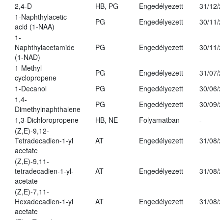
2,4-D
HB, PG
Engedélyezett
31/12
1-Naphthylacetic
PG
Engedélyezett
30/11
acid (1-NAA)
1-
Naphthylacetamide
PG
Engedélyezett
30/11
(1-NAD)
1-Methyl-
PG
Engedélyezett
31/07
cyclopropene
1-Decanol
PG
Engedélyezett
30/06
1,4-
PG
Engedélyezett
30/09
Dimethylnaphthalene
1,3-Dichloropropene
HB, NE
Folyamatban
-
(Z,E)-9,12-
Tetradecadien-1-yl
AT
Engedélyezett
31/08
acetate
(Z,E)-9,11-
tetradecadien-1-yl-
AT
Engedélyezett
31/08
acetate
(Z,E)-7,11-
Hexadecadien-1-yl
AT
Engedélyezett
31/08
acetate