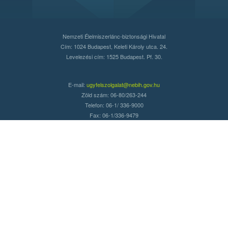
Nemzeti Élelmiszerlánc-biztonsági Hivatal
Cím: 1024 Budapest, Keleti Károly utca. 24.
Levelezési cím: 1525 Budapest. Pf. 30.
E-mail:
ugyfelszolgalat@nebih.gov.hu
Zöld szám: 06-80/263-244
Telefon: 06-1/ 336-9000
Fax: 06-1/336-9479