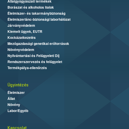
Állatgyógyászati termékek
Borászat és alkoholos italok
Élelmiszer- és takarmánybiztonság
Élelmiszerlánc-biztonsági laborhálózat
Járványvédelem
Kiemelt ügyek, EUTR
Kockázatkezelés
Mezőgazdasági genetikai erőforrások
Növényvédelem
Nyilvántartási és Felügyeleti Díj
Rendszerszervezés és felügyelet
Termékpálya-ellenőrzés
Ügyintézés
Élelmiszer
Állat
Növény
Labor/Egyéb
Kapcsolat