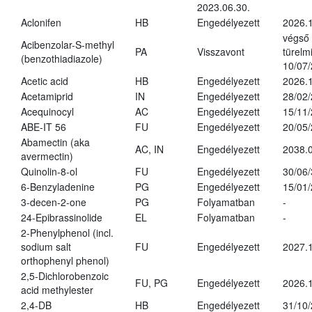
2023.06.30.
Aclonifen
HB
Engedélyezett
2026.
végső
Acibenzolar-S-methyl
PA
Visszavont
türelmi
(benzothiadiazole)
10/07
Acetic acid
HB
Engedélyezett
2026.1
Acetamiprid
IN
Engedélyezett
28/02
Acequinocyl
AC
Engedélyezett
15/11
ABE-IT 56
FU
Engedélyezett
20/05
Abamectin (aka
AC, IN
Engedélyezett
2038.
avermectin)
Quinolin-8-ol
FU
Engedélyezett
30/06
6-Benzyladenine
PG
Engedélyezett
15/01
3-decen-2-one
PG
Folyamatban
-
24-Epibrassinolide
EL
Folyamatban
-
2-Phenylphenol (incl.
sodium salt
FU
Engedélyezett
2027.1
orthophenyl phenol)
2,5-Dichlorobenzoic
FU, PG
Engedélyezett
2026.
acid methylester
2,4-DB
HB
Engedélyezett
31/10