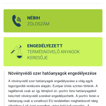
NÉBIH
ZÖLDSZÁM
ENGEDÉLYEZETT
TERMÉSNÖVELŐ ANYAGOK
KERESŐJE
Növényvédő szer hatóanyagok engedélyezése
A növényvédő szer hatóanyagok engedélyezése a világ egyik
legszigorúbb rendszere alapján, Európai Uniós szinten történik. A
tagállamok csak az így létrejövő ún. pozitív lista hatóanyagaiból
készített növényvédő szereket engedélyezhetik. A pozitív listán a
hatóanyag csak a vonatkozó EU rendeletben meghatározott ideig
(általában 7-15 évig) maradhat, utána felül kell vizsgálni. A