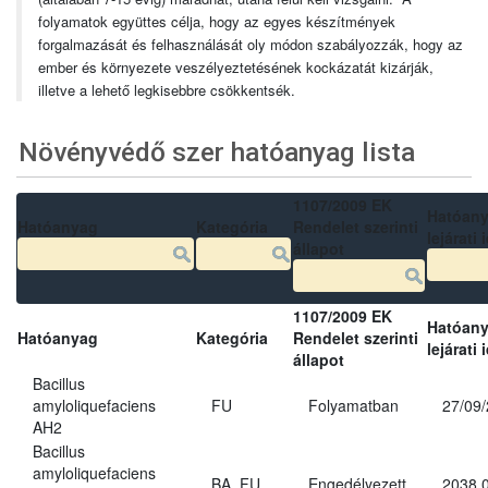
folyamatok együttes célja, hogy az egyes készítmények
forgalmazását és felhasználását oly módon szabályozzák, hogy az
ember és környezete veszélyeztetésének kockázatát kizárják,
illetve a lehető legkisebbre csökkentsék.
Növényvédő szer hatóanyag lista
1107/2009 EK
Hatóan
Hatóanyag
Kategória
Rendelet szerinti
lejárati 
állapot
1107/2009 EK
Hatóan
Hatóanyag
Kategória
Rendelet szerinti
lejárati 
állapot
Bacillus
amyloliquefaciens
FU
Folyamatban
27/09
AH2
Bacillus
amyloliquefaciens
BA, FU
Engedélyezett
2038.