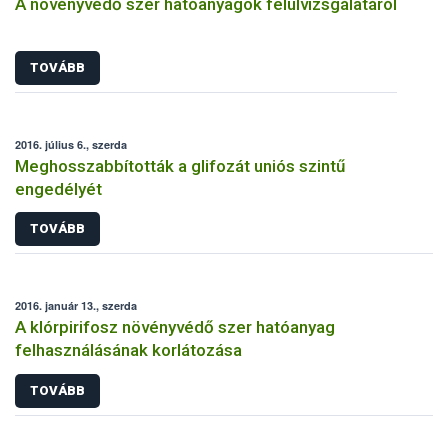
A növényvédő szer hatóanyagok felülvizsgálatáról
TOVÁBB
2016. július 6., szerda
Meghosszabbították a glifozát uniós szintű
engedélyét
TOVÁBB
2016. január 13., szerda
A klórpirifosz növényvédő szer hatóanyag
felhasználásának korlátozása
TOVÁBB