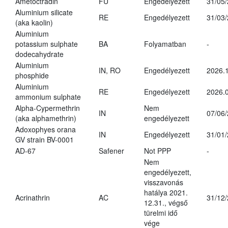
Ametoctradin
FU
Engedélyezett
31/05
Aluminium silicate
RE
Engedélyezett
31/03
(aka kaolin)
Aluminium
potassium sulphate
BA
Folyamatban
-
dodecahydrate
Aluminium
IN, RO
Engedélyezett
2026.1
phosphide
Aluminium
RE
Engedélyezett
2026.0
ammonium sulphate
Alpha-Cypermethrin
Nem
IN
07/06
(aka alphamethrin)
engedélyezett
Adoxophyes orana
IN
Engedélyezett
31/01
GV strain BV-0001
AD-67
Safener
Not PPP
-
Nem
engedélyezett,
visszavonás
hatálya 2021.
Acrinathrin
AC
31/12
12.31., végső
türelmi idő
vége