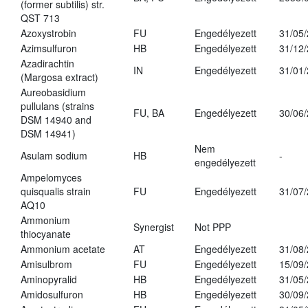
(former subtilis) str.
QST 713
Azoxystrobin
FU
Engedélyezett
31/05
Azimsulfuron
HB
Engedélyezett
31/12
Azadirachtin
IN
Engedélyezett
31/01
(Margosa extract)
Aureobasidium
pullulans (strains
FU, BA
Engedélyezett
30/06
DSM 14940 and
DSM 14941)
Nem
Asulam sodium
HB
-
engedélyezett
Ampelomyces
quisqualis strain
FU
Engedélyezett
31/07
AQ10
Ammonium
Synergist
Not PPP
thiocyanate
Ammonium acetate
AT
Engedélyezett
31/08
Amisulbrom
FU
Engedélyezett
15/09
Aminopyralid
HB
Engedélyezett
31/05
Amidosulfuron
HB
Engedélyezett
30/09