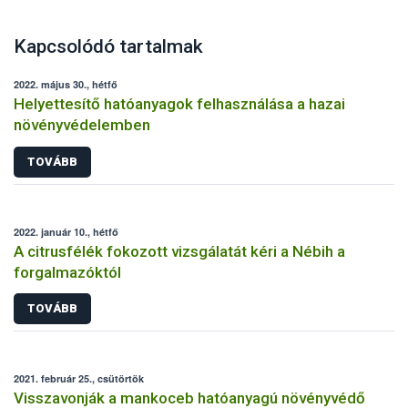
Kapcsolódó tartalmak
2022. május 30., hétfő
Helyettesítő hatóanyagok felhasználása a hazai
növényvédelemben
TOVÁBB
2022. január 10., hétfő
A citrusfélék fokozott vizsgálatát kéri a Nébih a
forgalmazóktól
TOVÁBB
2021. február 25., csütörtök
Visszavonják a mankoceb hatóanyagú növényvédő