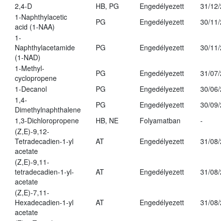
2,4-D
HB, PG
Engedélyezett
31/12
1-Naphthylacetic
PG
Engedélyezett
30/11
acid (1-NAA)
1-
Naphthylacetamide
PG
Engedélyezett
30/11
(1-NAD)
1-Methyl-
PG
Engedélyezett
31/07
cyclopropene
1-Decanol
PG
Engedélyezett
30/06
1,4-
PG
Engedélyezett
30/09
Dimethylnaphthalene
1,3-Dichloropropene
HB, NE
Folyamatban
-
(Z,E)-9,12-
Tetradecadien-1-yl
AT
Engedélyezett
31/08
acetate
(Z,E)-9,11-
tetradecadien-1-yl-
AT
Engedélyezett
31/08
acetate
(Z,E)-7,11-
Hexadecadien-1-yl
AT
Engedélyezett
31/08
acetate