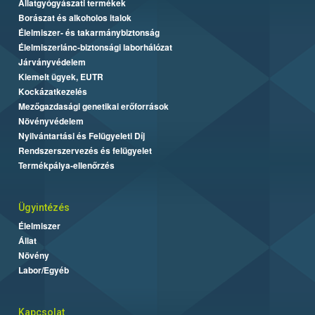
Állatgyógyászati termékek
Borászat és alkoholos italok
Élelmiszer- és takarmánybiztonság
Élelmiszerlánc-biztonsági laborhálózat
Járványvédelem
Kiemelt ügyek, EUTR
Kockázatkezelés
Mezőgazdasági genetikai erőforrások
Növényvédelem
Nyilvántartási és Felügyeleti Díj
Rendszerszervezés és felügyelet
Termékpálya-ellenőrzés
Ügyintézés
Élelmiszer
Állat
Növény
Labor/Egyéb
Kapcsolat