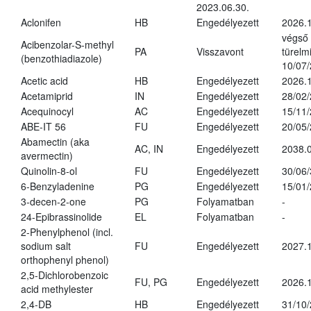
2023.06.30.
Aclonifen
HB
Engedélyezett
2026.
végső
Acibenzolar-S-methyl
PA
Visszavont
türelmi
(benzothiadiazole)
10/07
Acetic acid
HB
Engedélyezett
2026.1
Acetamiprid
IN
Engedélyezett
28/02
Acequinocyl
AC
Engedélyezett
15/11
ABE-IT 56
FU
Engedélyezett
20/05
Abamectin (aka
AC, IN
Engedélyezett
2038.
avermectin)
Quinolin-8-ol
FU
Engedélyezett
30/06
6-Benzyladenine
PG
Engedélyezett
15/01
3-decen-2-one
PG
Folyamatban
-
24-Epibrassinolide
EL
Folyamatban
-
2-Phenylphenol (incl.
sodium salt
FU
Engedélyezett
2027.1
orthophenyl phenol)
2,5-Dichlorobenzoic
FU, PG
Engedélyezett
2026.
acid methylester
2,4-DB
HB
Engedélyezett
31/10