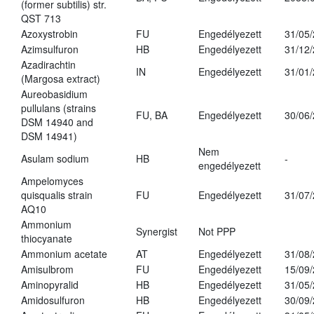
(former subtilis) str.
QST 713
Azoxystrobin
FU
Engedélyezett
31/05
Azimsulfuron
HB
Engedélyezett
31/12
Azadirachtin
IN
Engedélyezett
31/01
(Margosa extract)
Aureobasidium
pullulans (strains
FU, BA
Engedélyezett
30/06
DSM 14940 and
DSM 14941)
Nem
Asulam sodium
HB
-
engedélyezett
Ampelomyces
quisqualis strain
FU
Engedélyezett
31/07
AQ10
Ammonium
Synergist
Not PPP
thiocyanate
Ammonium acetate
AT
Engedélyezett
31/08
Amisulbrom
FU
Engedélyezett
15/09
Aminopyralid
HB
Engedélyezett
31/05
Amidosulfuron
HB
Engedélyezett
30/09