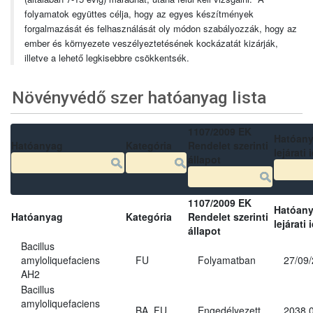
folyamatok együttes célja, hogy az egyes készítmények
forgalmazását és felhasználását oly módon szabályozzák, hogy az
ember és környezete veszélyeztetésének kockázatát kizárják,
illetve a lehető legkisebbre csökkentsék.
Növényvédő szer hatóanyag lista
1107/2009 EK
Hatóan
Hatóanyag
Kategória
Rendelet szerinti
lejárati 
állapot
1107/2009 EK
Hatóan
Hatóanyag
Kategória
Rendelet szerinti
lejárati 
állapot
Bacillus
amyloliquefaciens
FU
Folyamatban
27/09
AH2
Bacillus
amyloliquefaciens
BA, FU
Engedélyezett
2038.