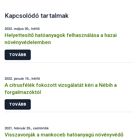
Kapcsolódó tartalmak
2022. május 30., hétfő
Helyettesítő hatóanyagok felhasználása a hazai
növényvédelemben
TOVÁBB
2022. január 10., hétfő
A citrusfélék fokozott vizsgálatát kéri a Nébih a
forgalmazóktól
TOVÁBB
2021. február 25., csütörtök
Visszavonják a mankoceb hatóanyagú növényvédő