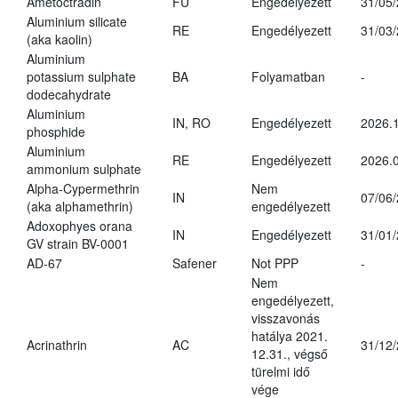
Ametoctradin
FU
Engedélyezett
31/05
Aluminium silicate
RE
Engedélyezett
31/03
(aka kaolin)
Aluminium
potassium sulphate
BA
Folyamatban
-
dodecahydrate
Aluminium
IN, RO
Engedélyezett
2026.1
phosphide
Aluminium
RE
Engedélyezett
2026.0
ammonium sulphate
Alpha-Cypermethrin
Nem
IN
07/06
(aka alphamethrin)
engedélyezett
Adoxophyes orana
IN
Engedélyezett
31/01
GV strain BV-0001
AD-67
Safener
Not PPP
-
Nem
engedélyezett,
visszavonás
hatálya 2021.
Acrinathrin
AC
31/12
12.31., végső
türelmi idő
vége