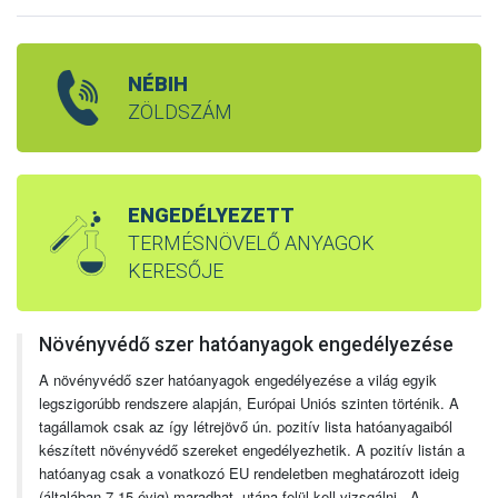
NÉBIH
ZÖLDSZÁM
ENGEDÉLYEZETT
TERMÉSNÖVELŐ ANYAGOK
KERESŐJE
Növényvédő szer hatóanyagok engedélyezése
A növényvédő szer hatóanyagok engedélyezése a világ egyik
legszigorúbb rendszere alapján, Európai Uniós szinten történik. A
tagállamok csak az így létrejövő ún. pozitív lista hatóanyagaiból
készített növényvédő szereket engedélyezhetik. A pozitív listán a
hatóanyag csak a vonatkozó EU rendeletben meghatározott ideig
(általában 7-15 évig) maradhat, utána felül kell vizsgálni. A