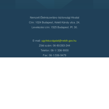
Nemzeti Élelmiszerlánc-biztonsági Hivatal
Cím: 1024 Budapest, Keleti Károly utca. 24.
Levelezési cím: 1525 Budapest. Pf. 30.
E-mail:
ugyfelszolgalat@nebih.gov.hu
Zöld szám: 06-80/263-244
Telefon: 06-1/ 336-9000
Fax: 06-1/336-9479