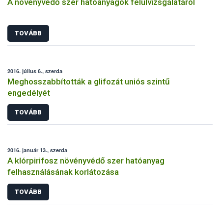
A növényvédő szer hatóanyagok felülvizsgálatáról
TOVÁBB
2016. július 6., szerda
Meghosszabbították a glifozát uniós szintű
engedélyét
TOVÁBB
2016. január 13., szerda
A klórpirifosz növényvédő szer hatóanyag
felhasználásának korlátozása
TOVÁBB