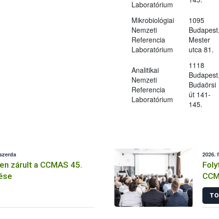
Laboratórium
Mikrobiológiai
1095
Nemzeti
Budapest
Referencia
Mester
Laboratórium
utca 81.
1118
Analitikai
Budapest
Nemzeti
Budaörsi
Referencia
út 141-
Laboratórium
145.
 szerda
2026. 
n zárult a CCMAS 45.
Foly
ése
CCM
TO