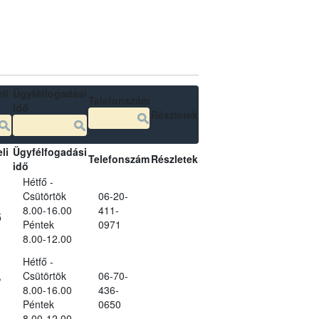
li
Ügyfélfogadási
Telefonszám
idő
Részletek
li
Ügyfélfogadási
Telefonszám
Részletek
idő
Hétfő -
Csütörtök
06-20-
8.00-16.00
411-
ő
Péntek
0971
8.00-12.00
Hétfő -
,
Csütörtök
06-70-
8.00-16.00
436-
Péntek
0650
8.00-12.00