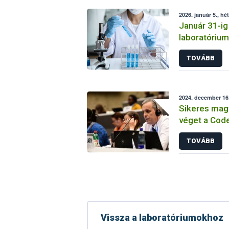
2026. január 5., hé
Január 31-ig 
laboratóriu
tevékenység
TOVÁBB
2024. december 16.
Sikeres magy
véget a Code
Főbizottság 
TOVÁBB
Vissza a laboratóriumokhoz