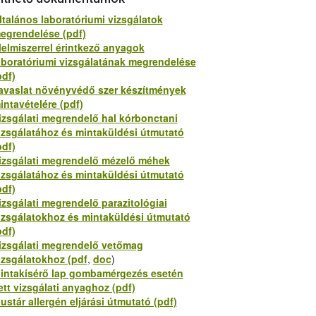
ltalános laboratóriumi vizsgálatok
egrendelése (pdf)
lelmiszerrel érintkező anyagok
aboratóriumi vizsgálatának megrendelése
pdf)
avaslat növényvédő szer készítmények
intavételére (pdf)
izsgálati megrendelő hal kórbonctani
izsgálatához és mintaküldési útmutató
pdf)
izsgálati megrendelő mézelő méhek
izsgálatához és mintaküldési útmutató
pdf)
izsgálati megrendelő parazitológiai
izsgálatokhoz és mintaküldési útmutató
pdf)
izsgálati megrendelő vetőmag
izsgálatokhoz (pdf
,
doc
)
intakísérő lap gombamérgezés esetén
ett vizsgálati anyaghoz (pdf)
ustár allergén eljárási útmutató (pdf)