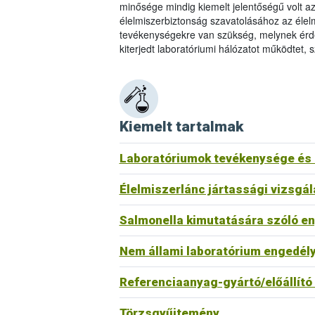
minősége mindig kiemelt jelentőségű volt a
élelmiszerbiztonság szavatolásához az élelm
tevékenységekre van szükség, melynek érde
kiterjedt laboratóriumi hálózatot működtet, 
Kiemelt tartalmak
Laboratóriumok tevékenysége és a
Élelmiszerlánc jártassági vizsgál
Salmonella kimutatására szóló enge
Nem állami laboratórium engedély
Referenciaanyag-gyártó/előállít
Törzsgyűjtemény