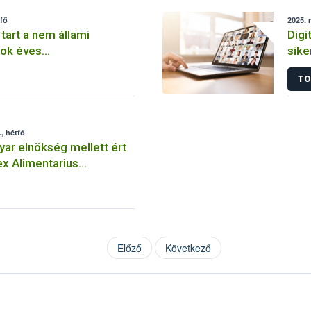
tfő
2025. 
tart a nem állami
Digi
mok éves
sike
ének bevallási időszaka
ülés
TO
, hétfő
ar elnökség mellett ért
x Alimentarius
ülése
Előző
Következő