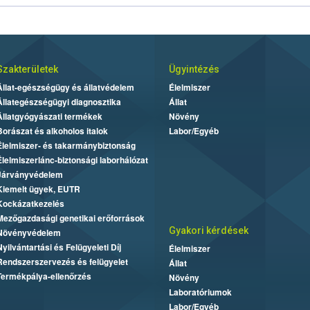
Szakterületek
Ügyintézés
Állat-egészségügy és állatvédelem
Élelmiszer
Állategészségügyi diagnosztika
Állat
Állatgyógyászati termékek
Növény
Borászat és alkoholos italok
Labor/Egyéb
Élelmiszer- és takarmánybiztonság
Élelmiszerlánc-biztonsági laborhálózat
Járványvédelem
Kiemelt ügyek, EUTR
Kockázatkezelés
Mezőgazdasági genetikai erőforrások
Gyakori kérdések
Növényvédelem
Nyilvántartási és Felügyeleti Díj
Élelmiszer
Rendszerszervezés és felügyelet
Állat
Termékpálya-ellenőrzés
Növény
Laboratóriumok
Labor/Egyéb