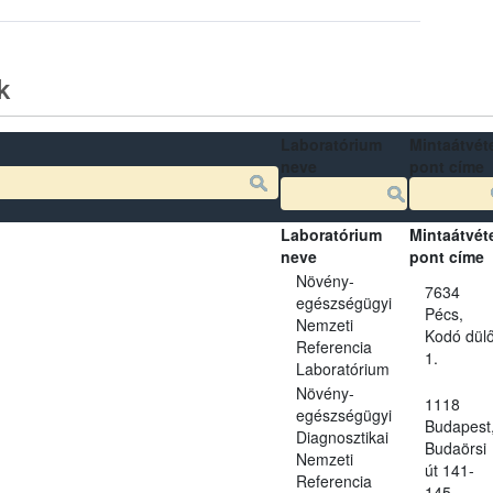
k
Laboratórium
Mintaátvéte
neve
pont címe
Laboratórium
Mintaátvéte
neve
pont címe
Növény-
7634
egészségügyi
Pécs,
Nemzeti
Kodó dül
Referencia
1.
Laboratórium
Növény-
1118
egészségügyi
Budapest
Diagnosztikai
Budaörsi
Nemzeti
út 141-
Referencia
145.