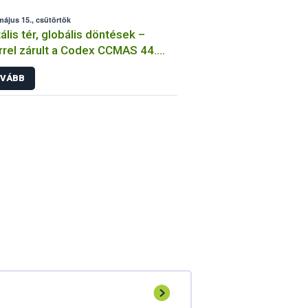
május 15., csütörtök
tális tér, globális döntések –
rrel zárult a Codex CCMAS 44.
e
VÁBB