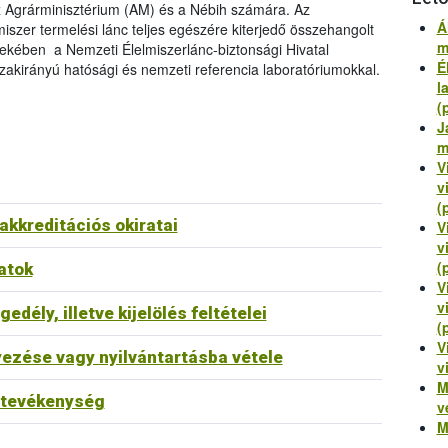
z Agrárminisztérium (AM) és a Nébih számára. Az
Á
iszer termelési lánc teljes egészére kiterjedő összehangolt
m
kében a Nemzeti Élelmiszerlánc-biztonsági Hivatal
É
szakirányú hatósági és nemzeti referencia laboratóriumokkal.
l
(
J
m
V
v
(
kkreditációs okiratai
V
v
(
atok
V
v
dély, illetve kijelölés feltételei
(
V
ezése vagy nyilvántartásba vétele
v
M
ó tevékenység
v
M