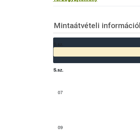
Mintaátvételi információ
S.sz.
S.sz.
07
09