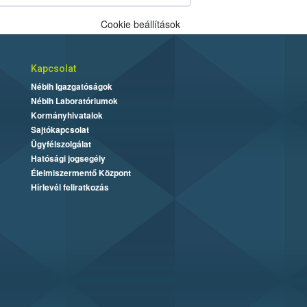
Cookie beállítások
Kapcsolat
Nébih Igazgatóságok
Nébih Laboratóriumok
Kormányhivatalok
Sajtókapcsolat
Ügyfélszolgálat
Hatósági jogsegély
Élelmiszermentő Központ
Hírlevél feliratkozás