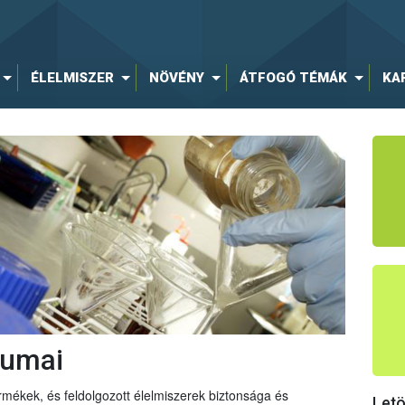
ÉLELMISZER
NÖVÉNY
ÁTFOGÓ TÉMÁK
KA
iumai
mékek, és feldolgozott élelmiszerek biztonsága és
Let