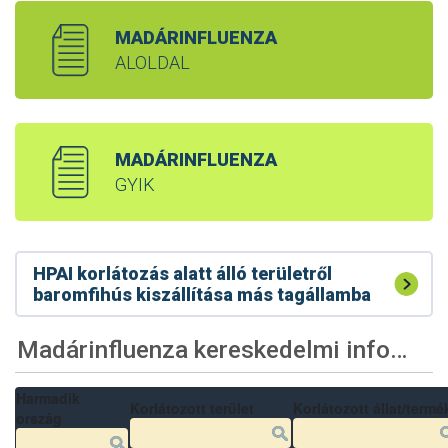
MADÁRINFLUENZA
ALOLDAL
MADÁRINFLUENZA
GYIK
HPAI korlátozás alatt álló területről
baromfihús kiszállítása más tagállamba
Madárinfluenza kereskedelmi információk
Harmadik
Korlátozott terület
Korlátozott állat/termé
ország