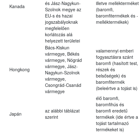
és Jász-Nagykun-
illetve mellékterméket
Kanada
Szolnok megye az
(baromfi,
EU-s és hazai
baromfitermékek és -
jogszabályoknak
melléktermékek)
megfelelően
korlátozás alá
helyezett területei
Bács-Kiskun
valamennyi emberi
vármegye, Békés
fogyasztásra szánt
vármegye, Nógrád
baromfi (hasított test,
vármegye, Jász-
Hongkong
részek és
Nagykun-Szolnok
belsőségek) és
vármegye,
baromfitermék
Csongrád-Csanád
(beleértve a tojást is)
vármegye
élő baromfi,
baromfihús és
az alábbi táblázat
baromfi eredetű
Japán
szerint
termékek (ide értve a
tojást tartalmazó
termékeket is)