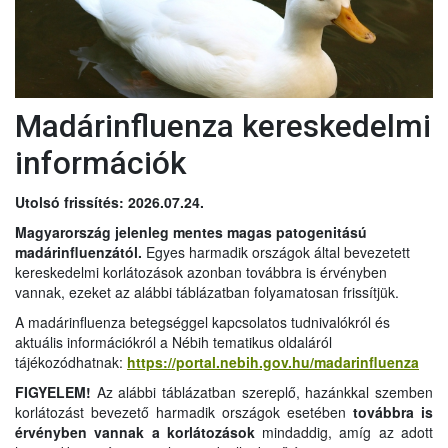
Madárinfluenza kereskedelmi
információk
Utolsó frissítés: 2026.07.24.
Magyarország jelenleg mentes magas patogenitású
madárinfluenzától.
Egyes harmadik országok által bevezetett
kereskedelmi korlátozások azonban továbbra is érvényben
vannak, ezeket az alábbi táblázatban folyamatosan frissítjük.
A madárinfluenza betegséggel kapcsolatos tudnivalókról és
aktuális információkról a Nébih tematikus oldaláról
tájékozódhatnak:
https://portal.nebih.gov.hu/madarinfluenza
FIGYELEM!
Az alábbi táblázatban szereplő, hazánkkal szemben
korlátozást bevezető harmadik országok esetében
továbbra is
érvényben vannak a korlátozások
mindaddig, amíg az adott