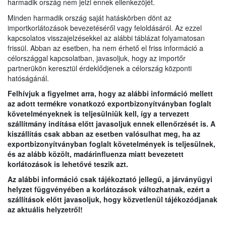
harmadik ország nem jelzi ennek ellenkezőjét.
Minden harmadik ország saját hatáskörben dönt az
importkorlátozások bevezetéséről vagy feloldásáról. Az ezzel
kapcsolatos visszajelzésekkel az alábbi táblázat folyamatosan
frissül. Abban az esetben, ha nem érhető el friss információ a
célországgal kapcsolatban, javasoljuk, hogy az importőr
partnerükön keresztül érdeklődjenek a célország központi
hatóságánál.
Felhívjuk a figyelmet arra, hogy az alábbi információ mellett
az adott termékre vonatkozó exportbizonyítványban foglalt
követelményeknek is teljesülniük kell, így a tervezett
szállítmány indítása előtt javasoljuk ennek ellenőrzését is. A
kiszállítás csak abban az esetben valósulhat meg, ha az
exportbizonyítványban foglalt követelmények is teljesülnek,
és az alább közölt, madárinfluenza miatt bevezetett
korlátozások is lehetővé teszik azt.
Az alábbi információ csak tájékoztató jellegű, a járványügyi
helyzet függvényében a korlátozások változhatnak, ezért a
szállítások előtt javasoljuk, hogy közvetlenül tájékozódjanak
az aktuális helyzetről!