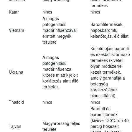
termékek
Katar
nincs
nincs
A magas
patogenitású
Baromfitermékek,
Vietnám
madárinfluenzával
naposbaromfi,
érintett megyék
keltetőtojás, élő állat
területe
Keltetőtojás, baromfi
és ezekből származó
A magas
termékek (kivétel:
patogenitású
olyan módszerrel
madárinfluenza
Ukrajna
kezelt termékek,
kitörés miatt kijelölt
amely garantálja a
korlátozás alatt álló
betegség
területek.
kórokozójának
elpusztítását).
Thaiföld
nincs
nincs
Baromfi és
baromfitermék
(kivéve 120°C-on 40
Magyarország teljes
Tajvan
percig hőkezelt
területe