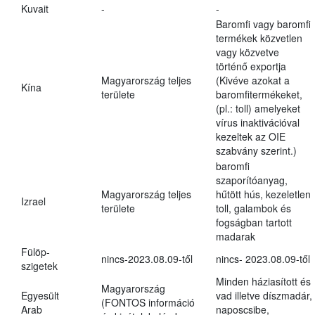
Kuvait
-
-
Baromfi vagy baromfi
termékek közvetlen
vagy közvetve
történő exportja
Magyarország teljes
(Kivéve azokat a
Kína
területe
baromfitermékeket,
(pl.: toll) amelyeket
vírus inaktivációval
kezeltek az OIE
szabvány szerint.)
baromfi
szaporítóanyag,
Magyarország teljes
hűtött hús, kezeletlen
Izrael
területe
toll, galambok és
fogságban tartott
madarak
Fülöp-
nincs-2023.08.09-től
nincs- 2023.08.09-től
szigetek
Minden háziasított és
Magyarország
Egyesült
vad illetve díszmadár,
(FONTOS információ
Arab
naposcsibe,