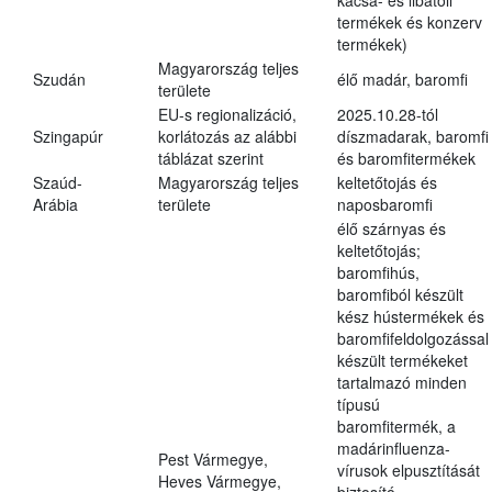
kacsa- és libatoll
termékek és konzerv
termékek)
Magyarország teljes
Szudán
élő madár, baromfi
területe
EU-s regionalizáció,
2025.10.28-tól
Szingapúr
korlátozás az alábbi
díszmadarak, baromfi
táblázat szerint
és baromfitermékek
Szaúd-
Magyarország teljes
keltetőtojás és
Arábia
területe
naposbaromfi
élő szárnyas és
keltetőtojás;
baromfihús,
baromfiból készült
kész hústermékek és
baromfifeldolgozással
készült termékeket
tartalmazó minden
típusú
baromfitermék, a
madárinfluenza-
Pest Vármegye,
vírusok elpusztítását
Heves Vármegye,