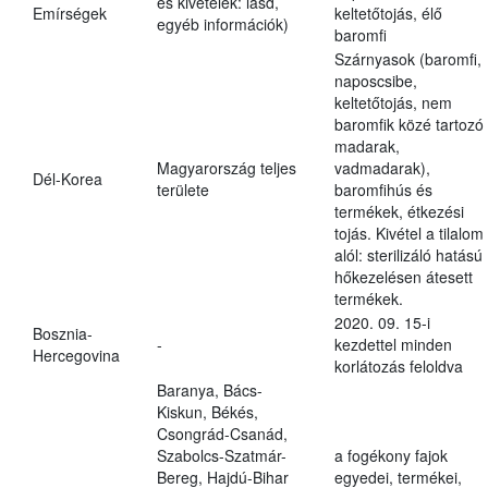
és kivételek: lásd,
Emírségek
keltetőtojás, élő
egyéb információk)
baromfi
Szárnyasok (baromfi,
naposcsibe,
keltetőtojás, nem
baromfik közé tartozó
madarak,
Magyarország teljes
vadmadarak),
Dél-Korea
területe
baromfihús és
termékek, étkezési
tojás. Kivétel a tilalom
alól: sterilizáló hatású
hőkezelésen átesett
termékek.
2020. 09. 15-i
Bosznia-
-
kezdettel minden
Hercegovina
korlátozás feloldva
Baranya, Bács-
Kiskun, Békés,
Csongrád-Csanád,
Szabolcs-Szatmár-
a fogékony fajok
Bereg, Hajdú-Bihar
egyedei, termékei,