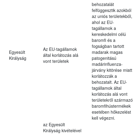
behozatalát
felfüggesztik azokból
az uniós területekből,
ahol az EU-
tagállamok a
kereskedelmi célú
baromfi és a
fogságban tartott
Az EU-tagállamok
Egyesült
madarak magas
által korlátozás alá
Királyság
patogenitású
vont területek
madárinfluenza-
járvány kitörése miatt
korlátozzák a
behozatalt. Az EU-
tagállamok által
korlátozás alá vont
területekről származó
baromfihústermékek
esetében hőkezelést
kell végezni.
az Egyesült
Királyság kivételével