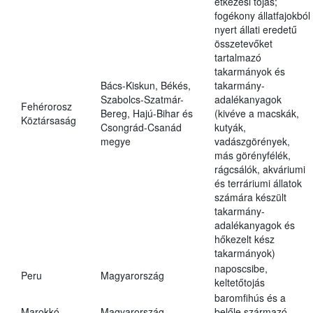
étkezési tojás;
fogékony állatfajokból
nyert állati eredetű
összetevőket
tartalmazó
takarmányok és
Bács-Kiskun, Békés,
takarmány-
Szabolcs-Szatmár-
adalékanyagok
Fehérorosz
Bereg, Hajú-Bihar és
(kivéve a macskák,
Köztársaság
Csongrád-Csanád
kutyák,
megye
vadászgörények,
más görényfélék,
rágcsálók, akváriumi
és terráriumi állatok
számára készült
takarmány-
adalékanyagok és
hőkezelt kész
takarmányok)
naposcsibe,
Peru
Magyarország
keltetőtojás
baromfihús és a
Marokkó
Magyarország
belőle származó