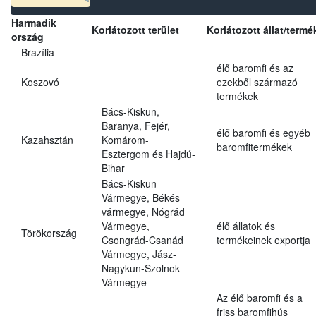
Harmadik
Korlátozott terület
Korlátozott állat/termé
ország
Brazília
-
-
élő baromfi és az
Koszovó
ezekből származó
termékek
Bács-Kiskun,
Baranya, Fejér,
élő baromfi és egyéb
Kazahsztán
Komárom-
baromfitermékek
Esztergom és Hajdú-
Bihar
Bács-Kiskun
Vármegye, Békés
vármegye, Nógrád
Vármegye,
élő állatok és
Törökország
Csongrád-Csanád
termékeinek exportja
Vármegye, Jász-
Nagykun-Szolnok
Vármegye
Az élő baromfi és a
friss baromfihús