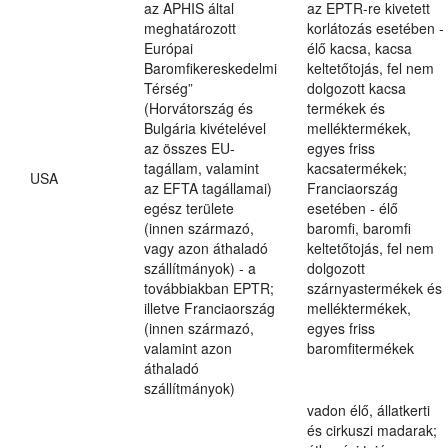
az APHIS által
az EPTR-re kivetett
meghatározott
korlátozás esetében -
Európai
élő kacsa, kacsa
Baromfikereskedelmi
keltetőtojás, fel nem
Térség”
dolgozott kacsa
(Horvátország és
termékek és
Bulgária kivételével
melléktermékek,
az összes EU-
egyes friss
tagállam, valamint
kacsatermékek;
USA
az EFTA tagállamai)
Franciaország
egész területe
esetében - élő
(innen származó,
baromfi, baromfi
vagy azon áthaladó
keltetőtojás, fel nem
szállítmányok) - a
dolgozott
továbbiakban EPTR;
szárnyastermékek és
illetve Franciaország
melléktermékek,
(innen származó,
egyes friss
valamint azon
baromfitermékek
áthaladó
szállítmányok)
vadon élő, állatkerti
és cirkuszi madarak;