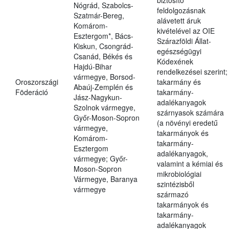
biztosító
Nógrád, Szabolcs-
feldolgozásnak
Szatmár-Bereg,
alávetett áruk
Komárom-
kivételével az OIE
Esztergom*, Bács-
Szárazföldi Állat-
Kiskun, Csongrád-
egészségügyi
Csanád, Békés és
Kódexének
Hajdú-Bihar
rendelkezései szerint;
vármegye, Borsod-
Oroszországi
takarmány és
Abaúj-Zemplén és
Föderáció
takarmány-
Jász-Nagykun-
adalékanyagok
Szolnok vármegye,
szárnyasok számára
Győr-Moson-Sopron
(a növényi eredetű
vármegye,
takarmányok és
Komárom-
takarmány-
Esztergom
adalékanyagok,
vármegye; Győr-
valamint a kémiai és
Moson-Sopron
mikrobiológiai
Vármegye, Baranya
szintézisből
vármegye
származó
takarmányok és
takarmány-
adalékanyagok