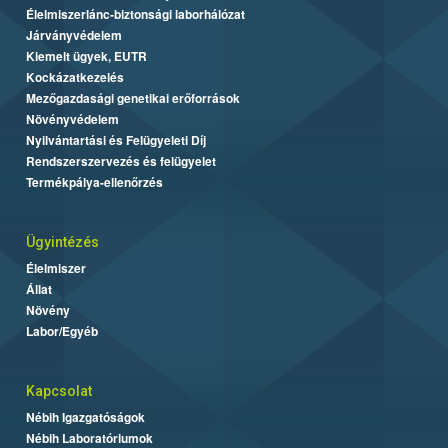
Élelmiszerlánc-biztonsági laborhálózat
Járványvédelem
Kiemelt ügyek, EUTR
Kockázatkezelés
Mezőgazdasági genetikai erőforrások
Növényvédelem
Nyilvántartási és Felügyeleti Díj
Rendszerszervezés és felügyelet
Termékpálya-ellenőrzés
Ügyintézés
Élelmiszer
Állat
Növény
Labor/Egyéb
Kapcsolat
Nébih Igazgatóságok
Nébih Laboratóriumok