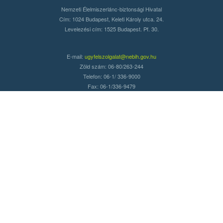
Nemzeti Élelmiszerlánc-biztonsági Hivatal
Cím: 1024 Budapest, Keleti Károly utca. 24.
Levelezési cím: 1525 Budapest. Pf. 30.
E-mail:
ugyfelszolgalat@nebih.gov.hu
Zöld szám: 06-80/263-244
Telefon: 06-1/ 336-9000
Fax: 06-1/336-9479