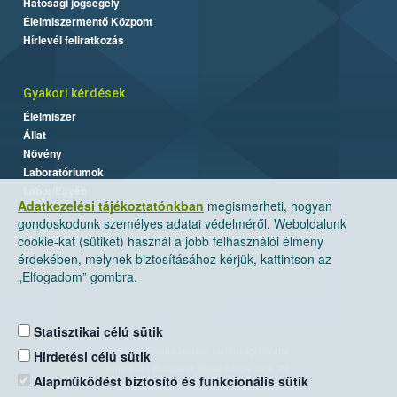
Hatósági jogsegély
Élelmiszermentő Központ
Hírlevél feliratkozás
Gyakori kérdések
Élelmiszer
Állat
Növény
Laboratóriumok
Labor/Egyéb
Adatkezelési tájékoztatónkban
megismerheti, hogyan
gondoskodunk személyes adatai védelméről. Weboldalunk
cookie-kat (sütiket) használ a jobb felhasználói élmény
érdekében, melynek biztosításához kérjük, kattintson az
„Elfogadom” gombra.
Statisztikai célú sütik
Nemzeti Élelmiszerlánc-biztonsági Hivatal
Hirdetési célú sütik
Cím: 1024 Budapest, Keleti Károly utca. 24.
Alapműködést biztosító és funkcionális sütik
Levelezési cím: 1525 Budapest. Pf. 30.