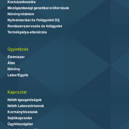
Kockázatkezelés
Mezőgazdasági genetikai erőforrások
Növényvédelem
Nyilvántartási és Felügyeleti Díj
Rendszerszervezés és felügyelet
Termékpálya-ellenőrzés
Ügyintézés
Élelmiszer
Állat
Növény
Labor/Egyéb
Kapcsolat
Nébih Igazgatóságok
Nébih Laboratóriumok
Kormányhivatalok
Sajtókapcsolat
Ügyfélszolgálat