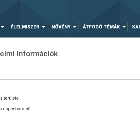
ÉLELMISZER
NÖVÉNY
ÁTFOGÓ TÉMÁK
KA
elmi információk
s területe
és naposbaromfi