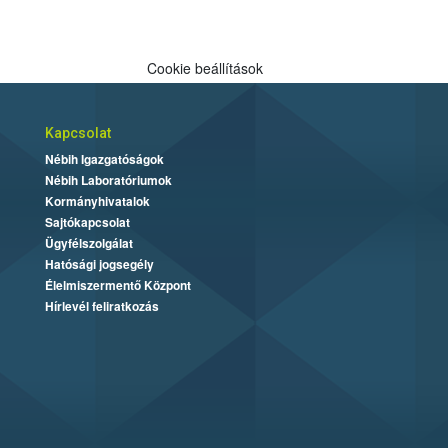
Cookie beállítások
Kapcsolat
Nébih Igazgatóságok
Nébih Laboratóriumok
Kormányhivatalok
Sajtókapcsolat
Ügyfélszolgálat
Hatósági jogsegély
Élelmiszermentő Központ
Hírlevél feliratkozás