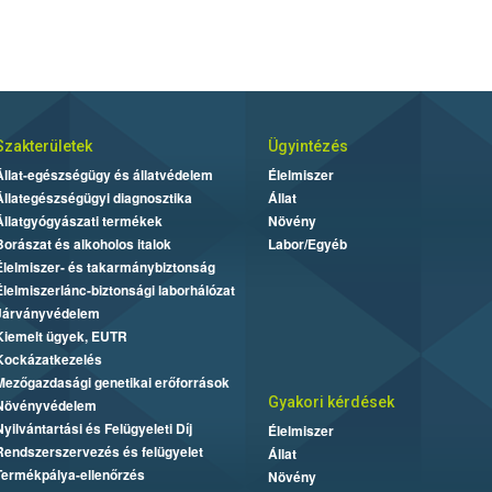
Szakterületek
Ügyintézés
Állat-egészségügy és állatvédelem
Élelmiszer
Állategészségügyi diagnosztika
Állat
Állatgyógyászati termékek
Növény
Borászat és alkoholos italok
Labor/Egyéb
Élelmiszer- és takarmánybiztonság
Élelmiszerlánc-biztonsági laborhálózat
Járványvédelem
Kiemelt ügyek, EUTR
Kockázatkezelés
Mezőgazdasági genetikai erőforrások
Gyakori kérdések
Növényvédelem
Nyilvántartási és Felügyeleti Díj
Élelmiszer
Rendszerszervezés és felügyelet
Állat
Termékpálya-ellenőrzés
Növény