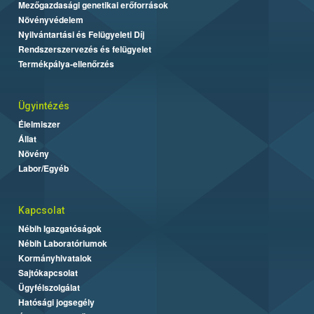
Mezőgazdasági genetikai erőforrások
Növényvédelem
Nyilvántartási és Felügyeleti Díj
Rendszerszervezés és felügyelet
Termékpálya-ellenőrzés
Ügyintézés
Élelmiszer
Állat
Növény
Labor/Egyéb
Kapcsolat
Nébih Igazgatóságok
Nébih Laboratóriumok
Kormányhivatalok
Sajtókapcsolat
Ügyfélszolgálat
Hatósági jogsegély