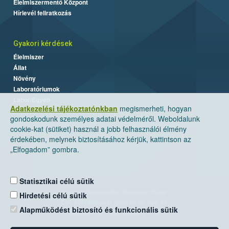
Élelmiszermentő Központ
Hírlevél feliratkozás
Gyakori kérdések
Élelmiszer
Állat
Növény
Laboratóriumok
Labor/Egyéb
Adatkezelési tájékoztatónkban
megismerheti, hogyan
gondoskodunk személyes adatai védelméről. Weboldalunk
cookie-kat (sütiket) használ a jobb felhasználói élmény
érdekében, melynek biztosításához kérjük, kattintson az
„Elfogadom” gombra.
Statisztikai célú sütik
Nemzeti Élelmiszerlánc-biztonsági Hivatal
Hirdetési célú sütik
Cím: 1024 Budapest, Keleti Károly utca. 24.
Alapműködést biztosító és funkcionális sütik
Levelezési cím: 1525 Budapest. Pf. 30.